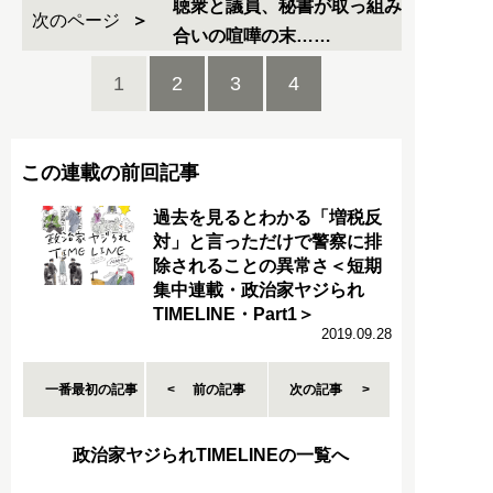
聴衆と議員、秘書が取っ組み
次のページ
合いの喧嘩の末……
1
2
3
4
この連載の前回記事
過去を見るとわかる「増税反
対」と言っただけで警察に排
除されることの異常さ＜短期
集中連載・政治家ヤジられ
TIMELINE・Part1＞
2019.09.28
一番最初の記事
前の記事
次の記事
政治家ヤジられTIMELINEの一覧へ