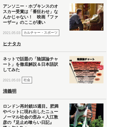
アンソニー・ホプキンスのオ
スカー受賞は「番狂わせ」な
んかじゃない！ 映画『ファ
ーザー』のここが凄い
カルチャー・スポーツ
2021.05.03
ヒナタカ
ネットで話題の「陰謀論チャ
ート」を徹底解説＆日本語訳
してみた
社会
2021.05.03
清義明
ロンドン再封鎖15週目。肥満
やペットに現れ出したニュー
ノーマル社会の歪み＜入江敦
彦の『足止め喰らい日記』