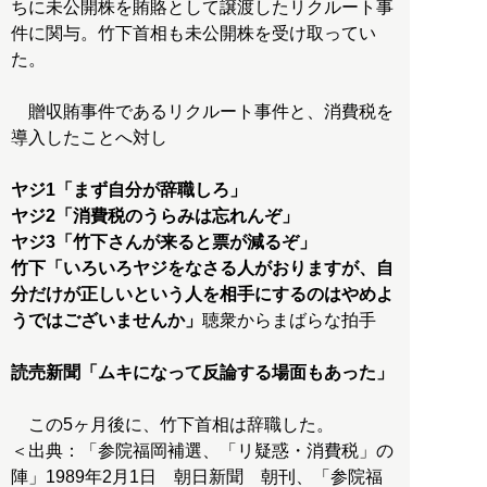
ちに未公開株を賄賂として譲渡したリクルート事
件に関与。竹下首相も未公開株を受け取ってい
た。
贈収賄事件であるリクルート事件と、消費税を
導入したことへ対し
ヤジ1
「まず自分が辞職しろ」
ヤジ2
「消費税のうらみは忘れんぞ」
ヤジ3
「竹下さんが来ると票が減るぞ」
竹下
「いろいろヤジをなさる人がおりますが、自
分だけが正しいという人を相手にするのはやめよ
うではございませんか」
聴衆からまばらな拍手
読売新聞
「ムキになって反論する場面もあった」
この5ヶ月後に、竹下首相は辞職した。
＜出典：「参院福岡補選、「リ疑惑・消費税」の
陣」1989年2月1日 朝日新聞 朝刊、「参院福