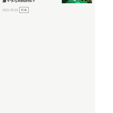
嫌々乍らReturns＞
社会
2021.05.02
入江敦彦
「ケーキの出前」に「高級ブ
ランドのサブスク」も――コ
ロナ禍のなか「進化」する百
貨店
政治・経済
2021.05.02
都市商業研究所
「高度外国人材」という言葉
に潜む欺瞞と、日本が搾取し
依存する圧倒的多数の外国人
労働者の実像とは？
社会
2021.05.01