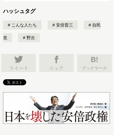
ハッシュタグ
こんな人たち
安倍晋三
自民
党
野次
B!
ブックマーク