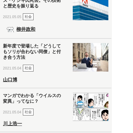
ズ・ゲシキ氏死去。その技術
と歴史を振り返る
社会
2021.05.05
柳井政和
新年度で登場した「どうして
もソリが合わない同僚」と付
き合う方法
社会
2021.05.04
山口博
マンガでわかる「ウイルスの
変異」ってなに？
社会
2021.05.04
川上浩一