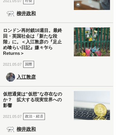
社会
2021.05.07
柳井政和
ロンドン再封鎖16週目。最終
回・英国社会は「新たな段
階」に。＜入江敦彦の『足止
め喰らい日記』嫌々乍ら
Returns＞
国際
2021.05.07
入江敦彦
仮想通貨は“仮想”な存在なの
か？ 拡大する現実世界への
影響
政治・経済
2021.05.07
柳井政和