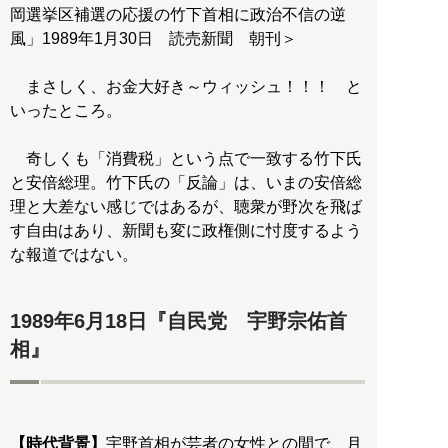
岡選挙区補選の応援の竹下首相に政治不信の逆
風」1989年1月30日 読売新聞 朝刊＞
まさしく、お金大好き～ウィッシュ！！！ と
いったところ。
奇しくも「消費税」という点で一致する竹下氏
と安倍総理。竹下氏の「反論」は、いまの安倍総
理と大差ない感じではあるが、聴衆が野次を飛ば
す自由はあり、新聞も変に政権側に忖度するよう
な報道ではない。
1989年6月18日『自民党 宇野宗佑首
相』
【時代背景】
宇野首相が芸者の女性との間で、月