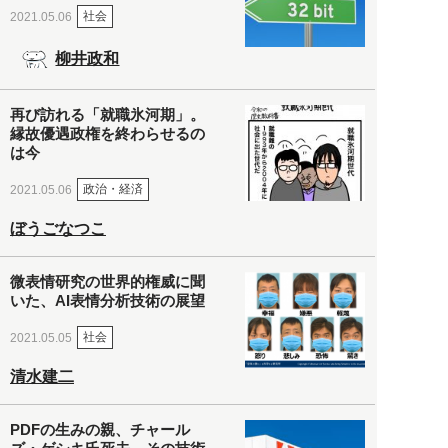
社会
2021.05.06
柳井政和
再び訪れる「就職氷河期」。
縁故優遇政権を終わらせるの
は今
政治・経済
2021.05.06
ぼうごなつこ
微表情研究の世界的権威に聞
いた、AI表情分析技術の展望
社会
2021.05.05
清水建二
PDFの生みの親、チャール