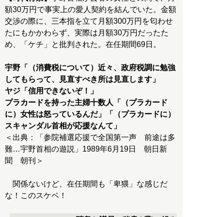
額30万円で事実上の愛人契約を結んでいた。金額
交渉の際に、三本指を立て月額300万円を匂わせ
たにもかかわらず、実際は月額30万円だったた
め、「ケチ」と批判された。在任期間69日。
宇野
「（消費税について）近々、政府税調に勉強
してもらって、見直すべき所は見直します」
ヤジ
「信用できないぞ！」
プラカードを持った主婦十数人
「（プラカード
に）女性は怒っているんだ」「（プラカードに）
スキャンダル首相が応援なんて」
＜出典：「参院補選応援で全国第一声 前途は多
難…宇野首相の遊説」1989年6月19日 朝日新
聞 朝刊＞
関係ないけど、在任期間も「卑猥」な感じだ
な！このスケベ！