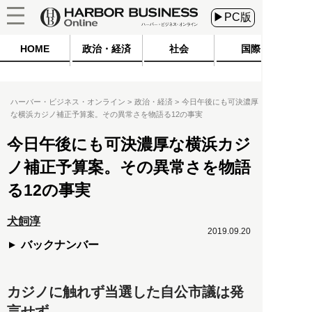
▶PC版
HOME
政治・経済
社会
国際
ハーバー・ビジネス・オンライン
政治・経済
今日午後にも可決濃厚
な横浜カジノ補正予算案。その異常さを物語る12の事実
今日午後にも可決濃厚な横浜カジ
ノ補正予算案。その異常さを物語
る12の事実
犬飼淳
2019.09.20
バックナンバー
カジノに触れず当選した自公市議は発
言せず