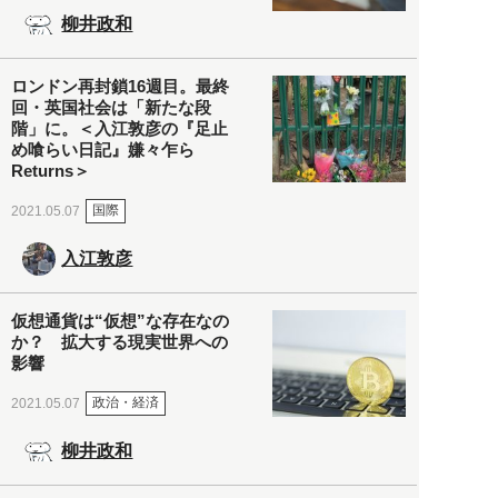
柳井政和
ロンドン再封鎖16週目。最終
回・英国社会は「新たな段
階」に。＜入江敦彦の『足止
め喰らい日記』嫌々乍ら
Returns＞
国際
2021.05.07
入江敦彦
仮想通貨は“仮想”な存在なの
か？ 拡大する現実世界への
影響
政治・経済
2021.05.07
柳井政和