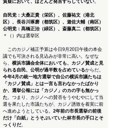
質疑において、ほとんど発言すらしていない
。
自民党：大桑正貴（栄区）、佐藤祐文（港北
区）、長谷川琢磨（都筑区）、遊佐大輔（南区）
公明党：髙橋正治（緑区）、斎藤真二（都筑区）
＊（）内は選挙区
このカジノ補正予算は今日9月20日午後の本会
議でも可決される見込みが非常に高い。なぜな
ら、
横浜市議会全体においても、カジノ賛成と見
られる自民、公明が過半数を占めている
からだ。
今年4月の統一地方選挙で自公の横浜市議たちは
「カジノ賛成」とは一言も言わなかったばかり
か、選挙公報には「カジノ」のカの字も無かっ
た
。つまり、カジノへの賛否をうやむやにして当
選を果たした市議たちが、カジノ誘致を着実に前
へ進めようとしている。
2年前の市長選挙の前後
だけ「白紙」とうそぶいていた林市長の手口とそ
っくりだ
。