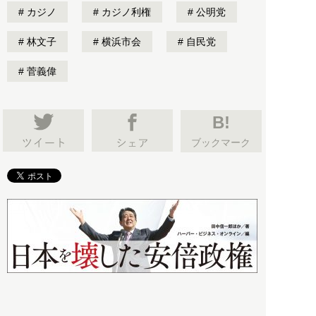
カジノ
カジノ利権
公明党
林文子
横浜市会
自民党
菅義偉
B!
ブックマーク