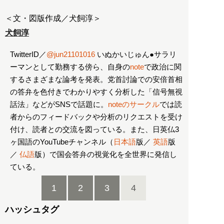
＜文・図版作成／犬飼淳＞
犬飼淳
TwitterID／
@jun21101016
いぬかいじゅん●サラリ
ーマンとして勤務する傍ら、自身の
note
で政治に関
するさまざまな論考を発表。党首討論での安倍首相
の答弁を色付きでわかりやすく分析した「信号無視
話法」などがSNSで話題に。
noteのサークル
では読
者からのフィードバックや分析のリクエストを受け
付け、読者との交流を図っている。また、日英仏3
ヶ国語のYouTubeチャンネル（
日本語
版／
英語
版
／
仏語
版）で国会答弁の視覚化を全世界に発信し
ている。
1
2
3
4
ハッシュタグ