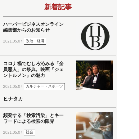
新着記事
ハーバービジネスオンライン
編集部からのお知らせ
政治・経済
2021.05.07
コロナ禍でむしろ沁みる「全
員悪人」の祭典。映画『ジェ
ントルメン』の魅力
カルチャー・スポーツ
2021.05.07
ヒナタカ
頻発する「検索汚染」とキー
ワードによる検索の限界
社会
2021.05.07