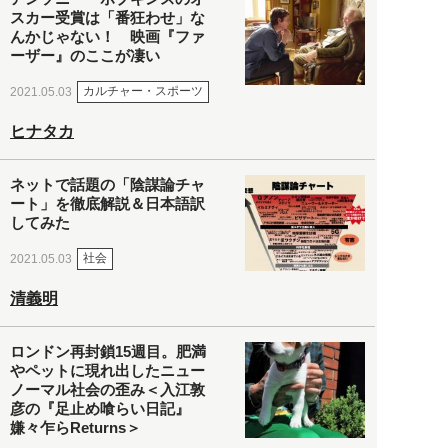
スカー受賞は「番狂わせ」な
んかじゃない！ 映画『ファ
ーザー』のここが凄い
カルチャー・スポーツ
2021.05.03
ヒナタカ
ネットで話題の「陰謀論チャ
ート」を徹底解説＆日本語訳
してみた
社会
2021.05.03
清義明
ロンドン再封鎖15週目。肥満
やペットに現れ出したニュー
ノーマル社会の歪み＜入江敦
彦の『足止め喰らい日記』
嫌々乍らReturns＞