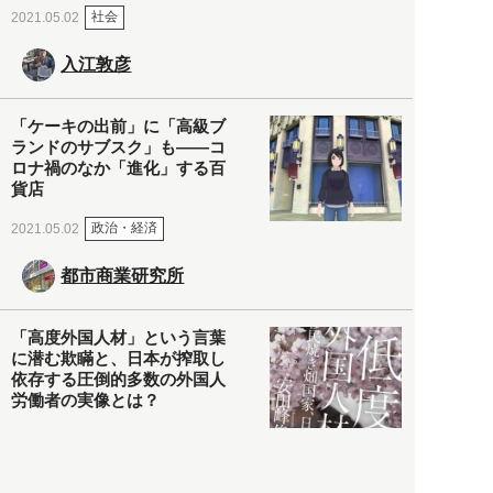
社会
2021.05.02
入江敦彦
「ケーキの出前」に「高級ブ
ランドのサブスク」も――コ
ロナ禍のなか「進化」する百
貨店
政治・経済
2021.05.02
都市商業研究所
「高度外国人材」という言葉
に潜む欺瞞と、日本が搾取し
依存する圧倒的多数の外国人
労働者の実像とは？
社会
2021.05.01
月刊日本