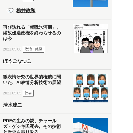
柳井政和
再び訪れる「就職氷河期」。
縁故優遇政権を終わらせるの
は今
政治・経済
2021.05.06
ぼうごなつこ
微表情研究の世界的権威に聞
いた、AI表情分析技術の展望
社会
2021.05.05
清水建二
PDFの生みの親、チャール
ズ・ゲシキ氏死去。その技術
と歴史を振り返る