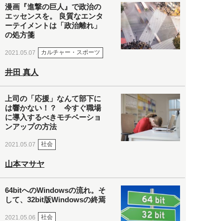
漫画『進撃の巨人』で政治の
エッセンスを。 良質なエンタ
ーテイメントは「政治離れ」
の処方箋
カルチャー・スポーツ
2021.05.07
井田 真人
上司の「応援」なんて部下に
は響かない！？ 今すぐ職場
に導入するべきモチベーショ
ンアップの方法
社会
2021.05.07
山本マサヤ
64bitへのWindowsの流れ。そ
して、32bit版Windowsの終焉
社会
2021.05.06