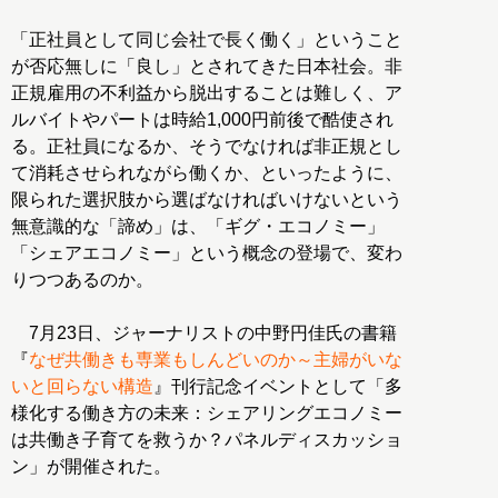
「正社員として同じ会社で長く働く」ということ
が否応無しに「良し」とされてきた日本社会。非
正規雇用の不利益から脱出することは難しく、ア
ルバイトやパートは時給1,000円前後で酷使され
る。正社員になるか、そうでなければ非正規とし
て消耗させられながら働くか、といったように、
限られた選択肢から選ばなければいけないという
無意識的な「諦め」は、「ギグ・エコノミー」
「シェアエコノミー」という概念の登場で、変わ
りつつあるのか。
7月23日、ジャーナリストの中野円佳氏の書籍
『
なぜ共働きも専業もしんどいのか～主婦がいな
いと回らない構造
』刊行記念イベントとして「多
様化する働き方の未来：シェアリングエコノミー
は共働き子育てを救うか？パネルディスカッショ
ン」が開催された。