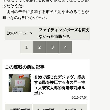
ったそうだ。
明日のデモに参加する市民の足を止めることが
狙いなのは明らかだった。
ファイティングポーズを変え
次のページ
なかった市民たち
1
2
3
4
この連載の前回記事
香港で感じたデジャヴ。抵抗
する民を抑圧する者の同一性
＜大袈裟太郎的香港最前線ル
ポ3＞
2019.07.04