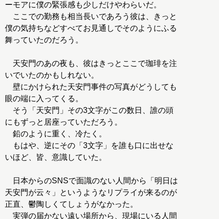
ーモアに僕の緊張感も少しだけやわらいだ。
ここでの勤務も相当長いであろう彼は、きっと
僕の気持ちなどすべてお見通しでそのようにふる
舞っていたのだろう。
天安門のあの夜も、彼はきっとここで珈琲を注
いでいたのかもしれない。
壁にかけられた天安門事件の写真がどうしても
眼の端に入ってくる。
そう「天安門」その3文字がこの数日、誰の頭
にもずっと居座っていただろう。
鉛のように重く、冷たく。
もはや、逆にその「3文字」を誰も口に出せな
いほど、皆、意識していた。
日本からのSNSで面識のない人間から「明日は
天安門が云々」というようなリプライが来るのが
正直、鬱陶しくてしょうがなかった。
実弾の届かない遠い場所から、現場にいる人間