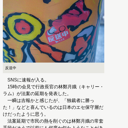
反送中
SNSに速報が入る。
15時の会見で行政長官の林鄭月娥（キャリー・
ラム）が法案の延期を発表した。
一瞬は吉報かと感じたが、「独裁者に勝っ
た！」などと喜んでいるのは日本のエセ保守層だ
けだったように思う。
法案延期で市民の熱を削ぐのは林鄭月娥の常套
手段だそうで以前にも何度か似たようなことがあ