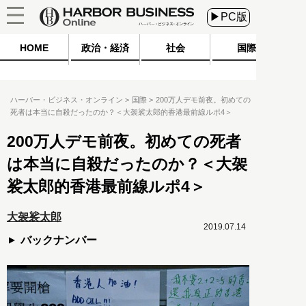
▶PC版
HOME
政治・経済
社会
国際
ハーバー・ビジネス・オンライン
国際
200万人デモ前夜。初めての
死者は本当に自殺だったのか？＜大袈裟太郎的香港最前線ルポ4＞
200万人デモ前夜。初めての死者
は本当に自殺だったのか？＜大袈
裟太郎的香港最前線ルポ4＞
大袈裟太郎
2019.07.14
バックナンバー