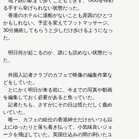
地下鉄の駅まで歩くこともできず、TAXIを停め
る手すら挙げられない状態だった。
香港のホテルに湯船がないことも原因のひとつ
かもしれない。予定を変えてフットマッサージ。
30分施術してもらうと少しだけ歩けるようになっ
た。
明日何が起こるのか、誰にも読めない状態だっ
た。
外国人記者クラブのカフェで映像の編集作業な
どをしていた。
とにかく明日が来る前に、今までの写真や動画
を編集しておく必要があると焦っていた。
記者たちも、さすがにその日は慌ただしく蠢め
いていた。
唯一、カフェの給仕の香港紳士だけがいつも以
上にゆったりと落ち着き払って、小気味良いジョ
ークを飛ばしていた。英国仕込みの間の利いたユ