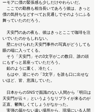
ーモアに僕の緊張感も少しだけやわらいだ。
ここでの勤務も相当長いであろう彼は、きっと
僕の気持ちなどすべてお見通しでそのようにふる
舞っていたのだろう。
天安門のあの夜も、彼はきっとここで珈琲を注
いでいたのかもしれない。
壁にかけられた天安門事件の写真がどうしても
眼の端に入ってくる。
そう「天安門」その3文字がこの数日、誰の頭
にもずっと居座っていただろう。
鉛のように重く、冷たく。
もはや、逆にその「3文字」を誰も口に出せな
いほど、皆、意識していた。
日本からのSNSで面識のない人間から「明日は
天安門が云々」というようなリプライが来るのが
正直、鬱陶しくてしょうがなかった。
実弾の届かない遠い場所から、現場にいる人間