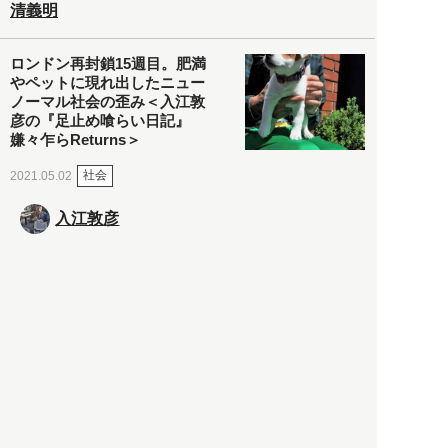
清義明
ロンドン再封鎖15週目。肥満
やペットに現れ出したニュー
ノーマル社会の歪み＜入江敦
彦の『足止め喰らい日記』
嫌々乍らReturns＞
社会
2021.05.02
入江敦彦
「ケーキの出前」に「高級ブ
ランドのサブスク」も――コ
ロナ禍のなか「進化」する百
貨店
政治・経済
2021.05.02
都市商業研究所