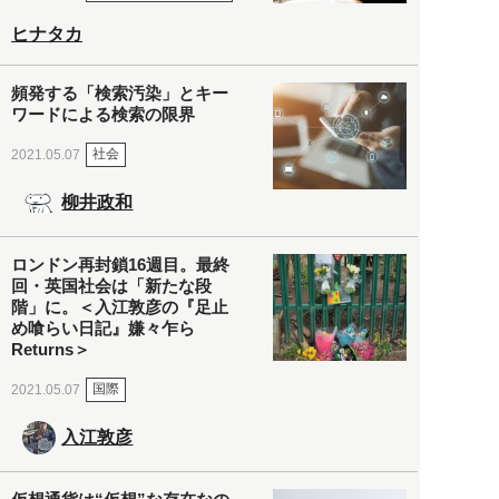
ヒナタカ
頻発する「検索汚染」とキー
ワードによる検索の限界
社会
2021.05.07
柳井政和
ロンドン再封鎖16週目。最終
回・英国社会は「新たな段
階」に。＜入江敦彦の『足止
め喰らい日記』嫌々乍ら
Returns＞
国際
2021.05.07
入江敦彦