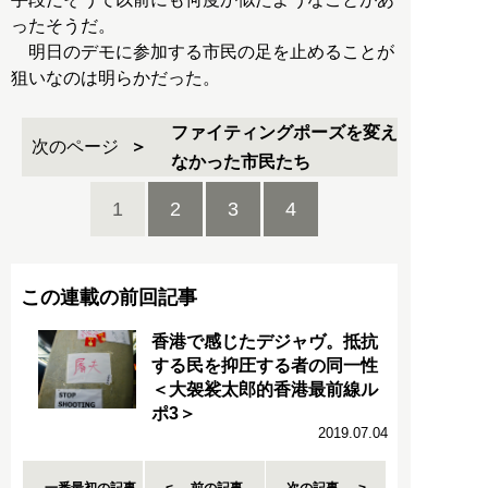
ったそうだ。
明日のデモに参加する市民の足を止めることが
狙いなのは明らかだった。
ファイティングポーズを変え
次のページ
なかった市民たち
1
2
3
4
この連載の前回記事
香港で感じたデジャヴ。抵抗
する民を抑圧する者の同一性
＜大袈裟太郎的香港最前線ル
ポ3＞
2019.07.04