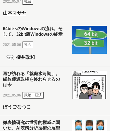
社会
2021.05.07
山本マサヤ
64bitへのWindowsの流れ。そ
して、32bit版Windowsの終焉
社会
2021.05.06
柳井政和
再び訪れる「就職氷河期」。
縁故優遇政権を終わらせるの
は今
政治・経済
2021.05.06
ぼうごなつこ
微表情研究の世界的権威に聞
いた、AI表情分析技術の展望