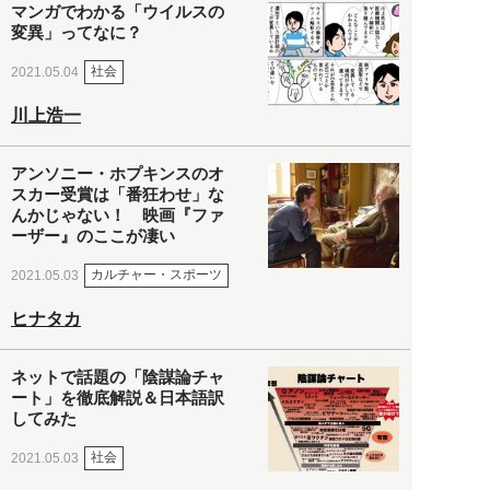
マンガでわかる「ウイルスの
変異」ってなに？
社会
2021.05.04
川上浩一
アンソニー・ホプキンスのオ
スカー受賞は「番狂わせ」な
んかじゃない！ 映画『ファ
ーザー』のここが凄い
カルチャー・スポーツ
2021.05.03
ヒナタカ
ネットで話題の「陰謀論チャ
ート」を徹底解説＆日本語訳
してみた
社会
2021.05.03