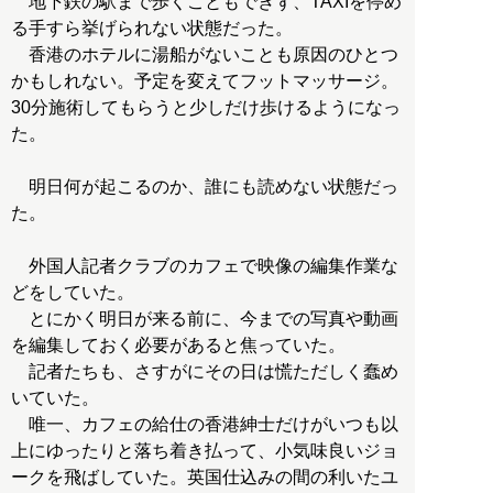
地下鉄の駅まで歩くこともできず、TAXIを停め
る手すら挙げられない状態だった。
香港のホテルに湯船がないことも原因のひとつ
かもしれない。予定を変えてフットマッサージ。
30分施術してもらうと少しだけ歩けるようになっ
た。
明日何が起こるのか、誰にも読めない状態だっ
た。
外国人記者クラブのカフェで映像の編集作業な
どをしていた。
とにかく明日が来る前に、今までの写真や動画
を編集しておく必要があると焦っていた。
記者たちも、さすがにその日は慌ただしく蠢め
いていた。
唯一、カフェの給仕の香港紳士だけがいつも以
上にゆったりと落ち着き払って、小気味良いジョ
ークを飛ばしていた。英国仕込みの間の利いたユ