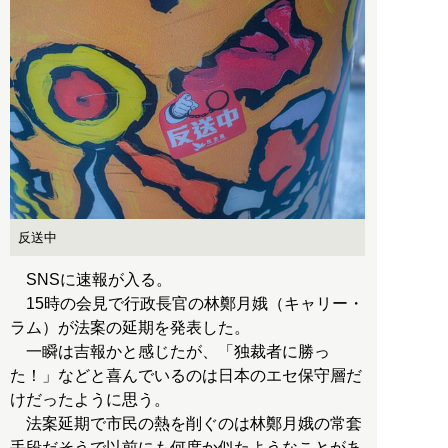
反送中
SNSに速報が入る。
15時の会見で行政長官の林鄭月娥（キャリー・
ラム）が法案の延期を発表した。
一瞬は吉報かと感じたが、「独裁者に勝っ
た！」などと喜んでいるのは日本のエセ保守層だ
けだったように思う。
法案延期で市民の熱を削ぐのは林鄭月娥の常套
手段だそうで以前にも何度か似たようなことがあ