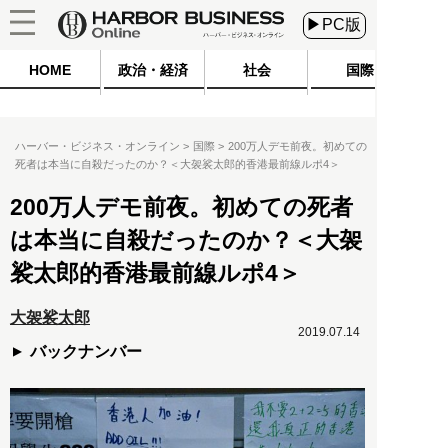
▶PC版
HOME
政治・経済
社会
国際
ハーバー・ビジネス・オンライン
国際
200万人デモ前夜。初めての
死者は本当に自殺だったのか？＜大袈裟太郎的香港最前線ルポ4＞
200万人デモ前夜。初めての死者
は本当に自殺だったのか？＜大袈
裟太郎的香港最前線ルポ4＞
大袈裟太郎
2019.07.14
バックナンバー