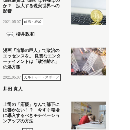
仮想通貨は“仮想”な存在なの
か？ 拡大する現実世界への
影響
政治・経済
2021.05.07
柳井政和
漫画『進撃の巨人』で政治の
エッセンスを。 良質なエンタ
ーテイメントは「政治離れ」
の処方箋
カルチャー・スポーツ
2021.05.07
井田 真人
上司の「応援」なんて部下に
は響かない！？ 今すぐ職場
に導入するべきモチベーショ
ンアップの方法