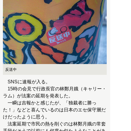
反送中
SNSに速報が入る。
15時の会見で行政長官の林鄭月娥（キャリー・
ラム）が法案の延期を発表した。
一瞬は吉報かと感じたが、「独裁者に勝っ
た！」などと喜んでいるのは日本のエセ保守層だ
けだったように思う。
法案延期で市民の熱を削ぐのは林鄭月娥の常套
手段だそうで以前にも何度か似たようなことがあ