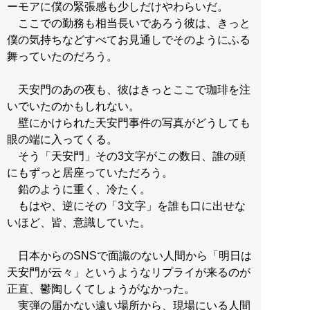
ーモアに僕の緊張感も少しだけやわらいだ。
ここでの勤務も相当長いであろう彼は、きっと
僕の気持ちなどすべてお見通しでそのようにふる
舞っていたのだろう。
天安門のあの夜も、彼はきっとここで珈琲を注
いでいたのかもしれない。
壁にかけられた天安門事件の写真がどうしても
眼の端に入ってくる。
そう「天安門」その3文字がこの数日、誰の頭
にもずっと居座っていただろう。
鉛のように重く、冷たく。
もはや、逆にその「3文字」を誰も口に出せな
いほど、皆、意識していた。
日本からのSNSで面識のない人間から「明日は
天安門が云々」というようなリプライが来るのが
正直、鬱陶しくてしょうがなかった。
実弾の届かない遠い場所から、現場にいる人間