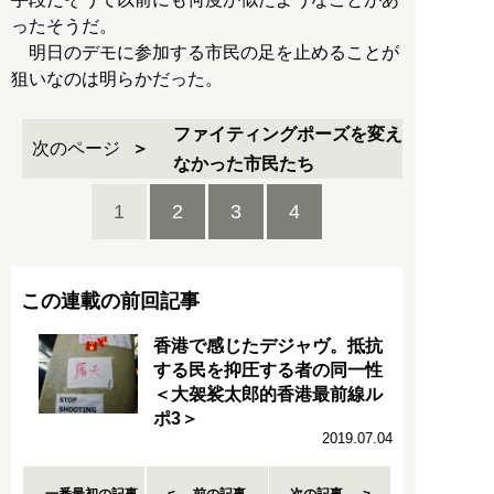
ったそうだ。
明日のデモに参加する市民の足を止めることが
狙いなのは明らかだった。
ファイティングポーズを変え
次のページ
なかった市民たち
1
2
3
4
この連載の前回記事
香港で感じたデジャヴ。抵抗
する民を抑圧する者の同一性
＜大袈裟太郎的香港最前線ル
ポ3＞
2019.07.04