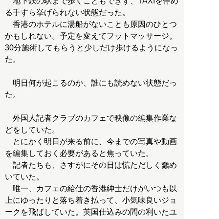
地下鉄の駅まで歩くこともできず、TAXIを停め
る手すら挙げられない状態だった。
香港のホテルに湯船がないことも原因のひとつ
かもしれない。予定を変えてフットマッサージ。
30分施術してもらうと少しだけ歩けるようになっ
た。
明日何が起こるのか、誰にも読めない状態だっ
た。
外国人記者クラブのカフェで映像の編集作業な
どをしていた。
とにかく明日が来る前に、今までの写真や動画
を編集しておく必要があると焦っていた。
記者たちも、さすがにその日は慌ただしく蠢め
いていた。
唯一、カフェの給仕の香港紳士だけがいつも以
上にゆったりと落ち着き払って、小気味良いジョ
ークを飛ばしていた。英国仕込みの間の利いたユ