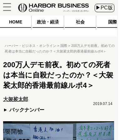
▶PC版
HOME
政治・経済
社会
国際
ハーバー・ビジネス・オンライン
国際
200万人デモ前夜。初めての
死者は本当に自殺だったのか？＜大袈裟太郎的香港最前線ルポ4＞
200万人デモ前夜。初めての死者
は本当に自殺だったのか？＜大袈
裟太郎的香港最前線ルポ4＞
大袈裟太郎
2019.07.14
バックナンバー