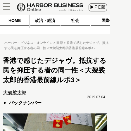
▶PC版
HOME
政治・経済
社会
国際
ハーバー・ビジネス・オンライン
国際
香港で感じたデジャヴ。抵抗
する民を抑圧する者の同一性＜大袈裟太郎的香港最前線ルポ3＞
香港で感じたデジャヴ。抵抗する
民を抑圧する者の同一性＜大袈裟
太郎的香港最前線ルポ3＞
大袈裟太郎
2019.07.04
バックナンバー