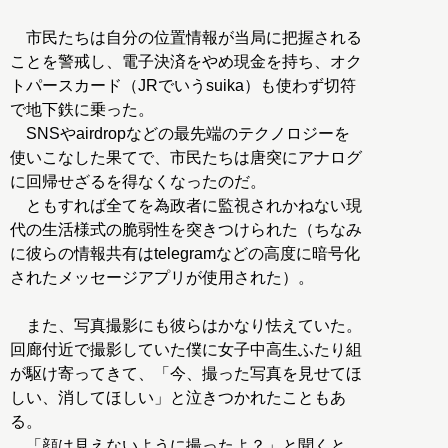
市民たちは自分の位置情報が当局に把握される
ことを警戒し、電子決済をやめ現金を持ち、オク
トパースカード（JRでいうsuika）も使わず切符
で地下鉄に乗った。
SNSやairdropなどの最先端のテクノロジーを
使いこなした果てで、市民たちは唐突にアナログ
に回帰せざるを得なくなったのだ。
ともすれば全てを為政者に監視されかねない現
代の生活様式の脆弱性を突きつけられた（ちなみ
に彼らの情報共有はtelegramなどの高度に暗号化
されたメッセージアプリが使用された）。
また、写真撮影にも彼らはかなり怯えていた。
回廊付近で撮影していた僕に女子中高生ふたり組
が駆け寄ってきて、「今、撮った写真を見せてほ
しい、消してほしい」と泣きつかれたこともあ
る。
「顔は見えないように撮ったよ？」と聞くと