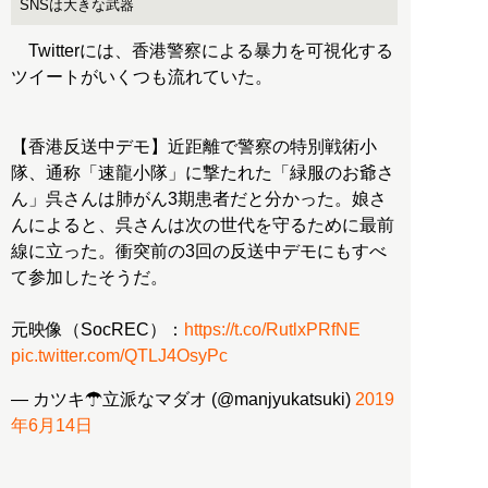
SNSは大きな武器
Twitterには、香港警察による暴力を可視化する
ツイートがいくつも流れていた。
【香港反送中デモ】近距離で警察の特別戦術小
隊、通称「速龍小隊」に撃たれた「緑服のお爺さ
ん」呉さんは肺がん3期患者だと分かった。娘さ
んによると、呉さんは次の世代を守るために最前
線に立った。衝突前の3回の反送中デモにもすべ
て参加したそうだ。
元映像（SocREC）：
https://t.co/RutlxPRfNE
pic.twitter.com/QTLJ4OsyPc
— カツキ☂立派なマダオ (@manjyukatsuki)
2019
年6月14日