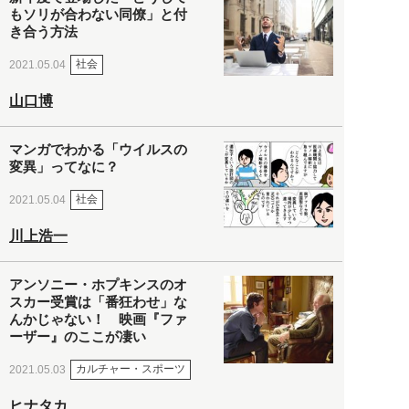
もソリが合わない同僚」と付
き合う方法
社会
2021.05.04
山口博
マンガでわかる「ウイルスの
変異」ってなに？
社会
2021.05.04
川上浩一
アンソニー・ホプキンスのオ
スカー受賞は「番狂わせ」な
んかじゃない！ 映画『ファ
ーザー』のここが凄い
カルチャー・スポーツ
2021.05.03
ヒナタカ