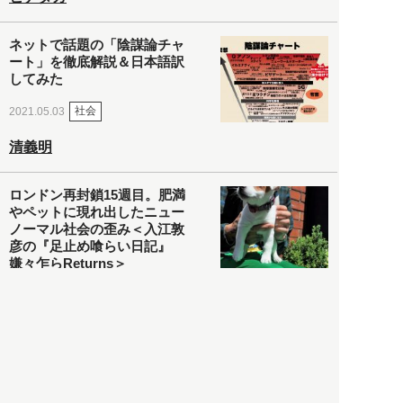
ネットで話題の「陰謀論チャ
ート」を徹底解説＆日本語訳
してみた
社会
2021.05.03
清義明
ロンドン再封鎖15週目。肥満
やペットに現れ出したニュー
ノーマル社会の歪み＜入江敦
彦の『足止め喰らい日記』
嫌々乍らReturns＞
社会
2021.05.02
入江敦彦
「ケーキの出前」に「高級ブ
ランドのサブスク」も――コ