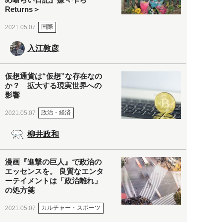
Returns＞
国際
2021.05.07
入江敦彦
仮想通貨は“仮想”な存在なの
か？ 拡大する現実世界への
影響
政治・経済
2021.05.07
柳井政和
漫画『進撃の巨人』で政治の
エッセンスを。 良質なエンタ
ーテイメントは「政治離れ」
の処方箋
カルチャー・スポーツ
2021.05.07