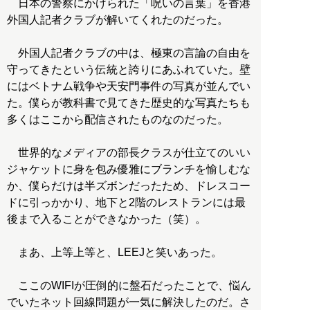
日本の警察にかけられた「呪いの言葉」を香港
外国人記者クラブが解いてくれたのだった。
外国人記者クラブの中は、極東の言論の自由を
守ってきたという伝統と誇りにあふれていた。壁
にはベトナム戦争や天安門事件の写真が並んでい
た。僕らが教科書で見てきた歴史的な写真たちも
多くはここから配信されたものなのだった。
世界的なメディアの部長クラスが仕立てのいい
ジャケットに身を包み優雅にブランチを愉しむな
か、僕らだけは半ズボンだったため、ドレスコー
ドに引っかかり、地下と2階のレストランには最
後まで入ることができなかった（笑）。
まあ、上等上等と、LEEJと笑いあった。
ここのWIFIが圧倒的に盤石だったことで、悩ん
でいたネット回線問題が一気に解決したのだ。さ