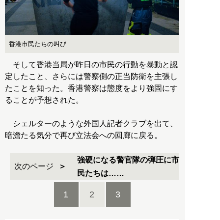
香港市民たちの叫び
そして香港当局が昨日の市民の行動を暴動と認
定したこと、さらには警察側の正当防衛を主張し
たことを知った。香港警察は態度をより強固にす
ることが予想された。
シェルターのような外国人記者クラブを出て、
暗澹たる気分で再び立法会への回廊に戻る。
強硬になる警官隊の弾圧に市
次のページ
民たちは……
1
2
3