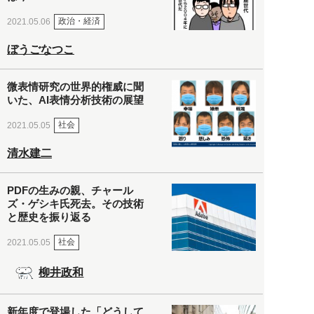
政治・経済
2021.05.06
ぼうごなつこ
微表情研究の世界的権威に聞
いた、AI表情分析技術の展望
社会
2021.05.05
清水建二
PDFの生みの親、チャール
ズ・ゲシキ氏死去。その技術
と歴史を振り返る
社会
2021.05.05
柳井政和
新年度で登場した「どうして