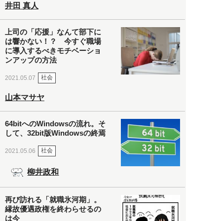
井田 真人
上司の「応援」なんて部下に
は響かない！？ 今すぐ職場
に導入するべきモチベーショ
ンアップの方法
社会
2021.05.07
山本マサヤ
64bitへのWindowsの流れ。そ
して、32bit版Windowsの終焉
社会
2021.05.06
柳井政和
再び訪れる「就職氷河期」。
縁故優遇政権を終わらせるの
は今