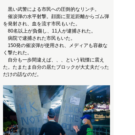
黒い武警による市民への圧倒的なリンチ。
催涙弾の水平射撃。顔面に至近距離からゴム弾
を発射され、血を流す市民もいた。
80名以上が負傷し、11人が逮捕された。
病院で逮捕された市民もいた。
150発の催涙弾が使用され、メディアも容赦な
く撃たれた。
自分も一歩間違えば、、、という戦慄に震え
た。たまたま自分の居たブロックが大丈夫だった
だけの話なのだ。