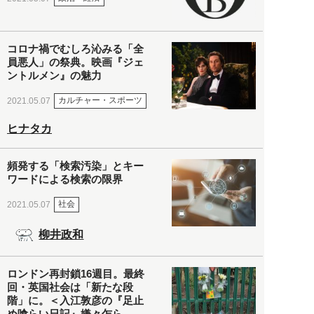
コロナ禍でむしろ沁みる「全
員悪人」の祭典。映画『ジェ
ントルメン』の魅力
カルチャー・スポーツ
2021.05.07
ヒナタカ
頻発する「検索汚染」とキー
ワードによる検索の限界
社会
2021.05.07
柳井政和
ロンドン再封鎖16週目。最終
回・英国社会は「新たな段
階」に。＜入江敦彦の『足止
め喰らい日記』嫌々乍ら