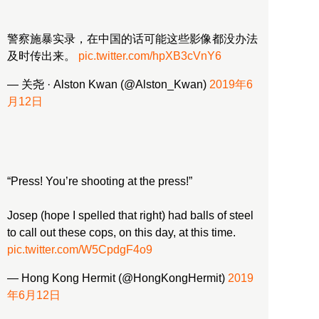
警察施暴实录，在中国的话可能这些影像都没办法
及时传出来。
pic.twitter.com/hpXB3cVnY6
— 关尧 · Alston Kwan (@Alston_Kwan)
2019年6
月12日
“Press! You’re shooting at the press!”
Josep (hope I spelled that right) had balls of steel
to call out these cops, on this day, at this time.
pic.twitter.com/W5CpdgF4o9
— Hong Kong Hermit (@HongKongHermit)
2019
年6月12日