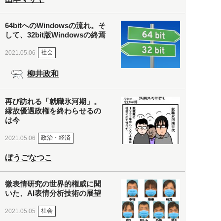
64bitへのWindowsの流れ。そ
して、32bit版Windowsの終焉
社会
2021.05.06
柳井政和
再び訪れる「就職氷河期」。
縁故優遇政権を終わらせるの
は今
政治・経済
2021.05.06
ぼうごなつこ
微表情研究の世界的権威に聞
いた、AI表情分析技術の展望
社会
2021.05.05