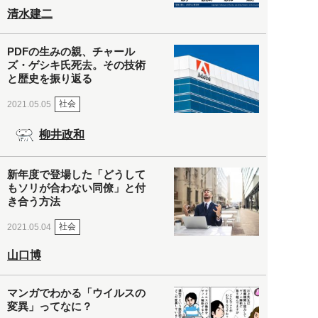
清水建二
PDFの生みの親、チャール
ズ・ゲシキ氏死去。その技術
と歴史を振り返る
社会
2021.05.05
柳井政和
新年度で登場した「どうして
もソリが合わない同僚」と付
き合う方法
社会
2021.05.04
山口博
マンガでわかる「ウイルスの
変異」ってなに？