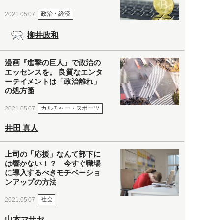
政治・経済
2021.05.07
柳井政和
漫画『進撃の巨人』で政治の
エッセンスを。 良質なエンタ
ーテイメントは「政治離れ」
の処方箋
カルチャー・スポーツ
2021.05.07
井田 真人
上司の「応援」なんて部下に
は響かない！？ 今すぐ職場
に導入するべきモチベーショ
ンアップの方法
社会
2021.05.07
山本マサヤ