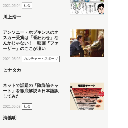
社会
2021.05.04
川上浩一
アンソニー・ホプキンスのオ
スカー受賞は「番狂わせ」な
んかじゃない！ 映画『ファ
ーザー』のここが凄い
カルチャー・スポーツ
2021.05.03
ヒナタカ
ネットで話題の「陰謀論チャ
ート」を徹底解説＆日本語訳
してみた
社会
2021.05.03
清義明