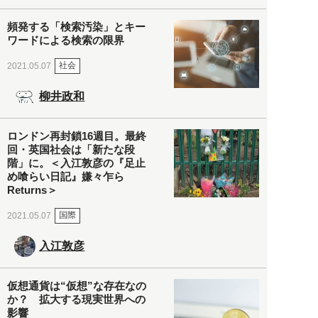
頻発する「検索汚染」とキー
ワードによる検索の限界
社会
2021.05.07
柳井政和
ロンドン再封鎖16週目。最終
回・英国社会は「新たな段
階」に。＜入江敦彦の『足止
め喰らい日記』嫌々乍ら
Returns＞
国際
2021.05.07
入江敦彦
仮想通貨は“仮想”な存在なの
か？ 拡大する現実世界への
影響