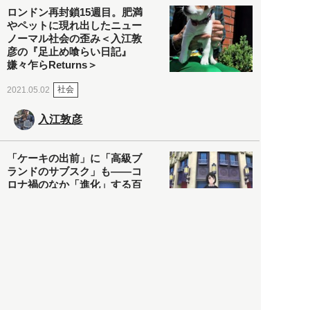
ロンドン再封鎖15週目。肥満
やペットに現れ出したニュー
ノーマル社会の歪み＜入江敦
彦の『足止め喰らい日記』
嫌々乍らReturns＞
社会
2021.05.02
入江敦彦
「ケーキの出前」に「高級ブ
ランドのサブスク」も――コ
ロナ禍のなか「進化」する百
貨店
政治・経済
2021.05.02
都市商業研究所
「高度外国人材」という言葉
に潜む欺瞞と、日本が搾取し