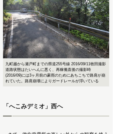
九町越から瀬戸町までの県道255号線 2016/09/11牧田撮影
道路状態はたいへんに悪く、再稼働直後の撮影時
(2016/09)には3ヶ月前の豪雨のためにあちこちで路肩が崩
れていた。路肩崩壊によりガードレールが浮いている
「へこみデミオ」西へ