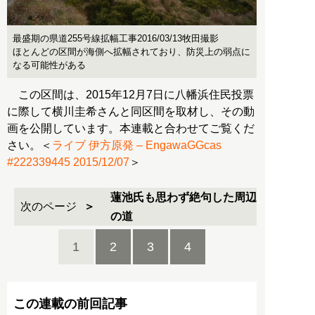
最盛期の県道255号線拡幅工事2016/03/13牧田撮影
ほとんどの区間が海側へ拡幅されており、防災上の弱点に
なる可能性がある
この区間は、2015年12月7日に八幡浜住民投票
に際して横川圭希さんと同区間を取材し、その動
画を公開しています。本連載と合わせてご覧くだ
さい。＜
ライブ 伊方原発 – EngawaGGcas
#222339445 2015/12/07
＞
蓮池氏も思わず絶句した周辺
次のページ
の道
1
2
3
4
この連載の前回記事