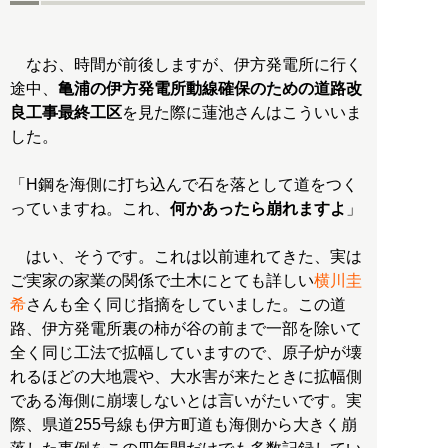
なお、時間が前後しますが、伊方発電所に行く
途中、
亀浦の伊方発電所動線確保のための道路改
良工事最終工区
を見た際に蓮池さんはこういいま
した。
「H鋼を海側に打ち込んで石を落として道をつく
っていますね。これ、
何かあったら崩れますよ
」
はい、そうです。これは以前連れてきた、実は
ご実家の家業の関係で土木にとても詳しい
横川圭
希
さんも全く同じ指摘をしていました。この道
路、伊方発電所裏の柿が谷の前まで一部を除いて
全く同じ工法で拡幅していますので、原子炉が壊
れるほどの大地震や、大水害が来たときに拡幅側
である海側に崩壊しないとは言いがたいです。実
際、県道255号線も伊方町道も海側から大きく崩