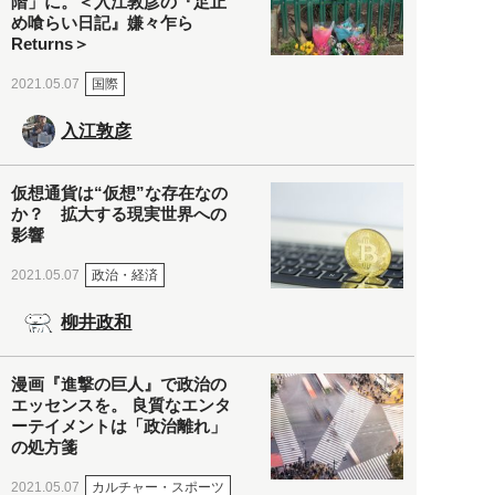
階」に。＜入江敦彦の『足止
め喰らい日記』嫌々乍ら
Returns＞
国際
2021.05.07
入江敦彦
仮想通貨は“仮想”な存在なの
か？ 拡大する現実世界への
影響
政治・経済
2021.05.07
柳井政和
漫画『進撃の巨人』で政治の
エッセンスを。 良質なエンタ
ーテイメントは「政治離れ」
の処方箋
カルチャー・スポーツ
2021.05.07