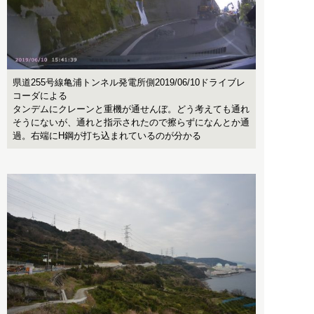
県道255号線亀浦トンネル発電所側2019/06/10ドライブレ
コーダによる
タンデムにクレーンと重機が通せんぼ。どう考えても通れ
そうにないが、通れと指示されたので擦らずになんとか通
過。右端にH鋼が打ち込まれているのが分かる