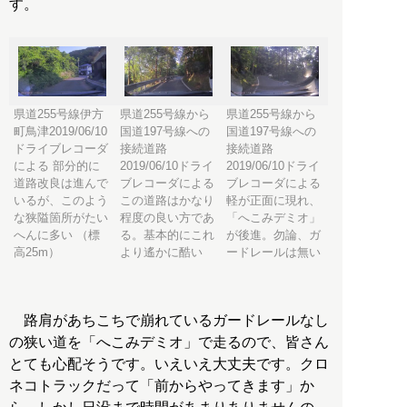
す。
県道255号線伊方
県道255号線から
県道255号線から
町鳥津2019/06/10
国道197号線への
国道197号線への
ドライブレコーダ
接続道路
接続道路
による 部分的に
2019/06/10ドライ
2019/06/10ドライ
道路改良は進んで
ブレコーダによる
ブレコーダによる
いるが、このよう
この道路はかなり
軽が正面に現れ、
な狭隘箇所がたい
程度の良い方であ
「へこみデミオ」
へんに多い （標
る。基本的にこれ
が後進。勿論、ガ
高25m）
より遙かに酷い
ードレールは無い
路肩があちこちで崩れているガードレールなし
の狭い道を「へこみデミオ」で走るので、皆さん
とても心配そうです。いえいえ大丈夫です。クロ
ネコトラックだって「前からやってきます」か