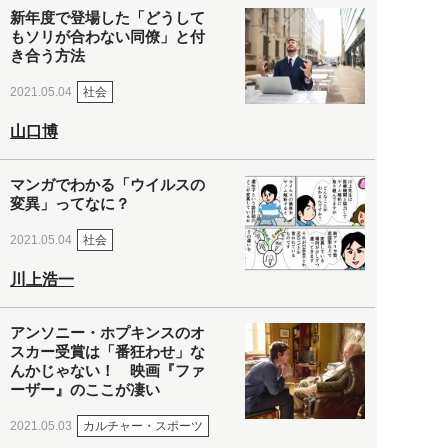
新年度で登場した「どうして
もソリが合わない同僚」と付
き合う方法
社会
2021.05.04
山口博
マンガでわかる「ウイルスの
変異」ってなに？
社会
2021.05.04
川上浩一
アンソニー・ホプキンスのオ
スカー受賞は「番狂わせ」な
んかじゃない！ 映画『ファ
ーザー』のここが凄い
カルチャー・スポーツ
2021.05.03