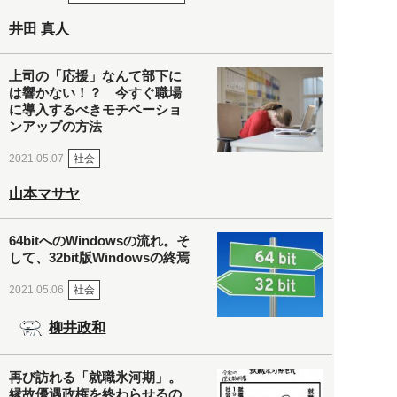
井田 真人
上司の「応援」なんて部下に
は響かない！？ 今すぐ職場
に導入するべきモチベーショ
ンアップの方法
社会
2021.05.07
山本マサヤ
64bitへのWindowsの流れ。そ
して、32bit版Windowsの終焉
社会
2021.05.06
柳井政和
再び訪れる「就職氷河期」。
縁故優遇政権を終わらせるの