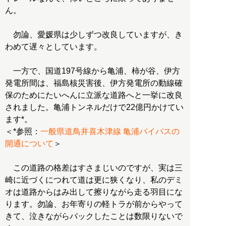
ん。
勿論、愛媛県は少しずつ改良していますが、き
わめて遅々としています。
一方で、国道197号線から亀浦、柿が谷、伊方
発電所間は、福島核災害後、伊方発電所の動線確
保のためにたいへんに立派な道路へと一挙に改良
されました。亀浦トンネルだけで22億円かけてい
ます*。
＜*参照：
一般県道鳥井喜木津線 亀浦バイパスの
開通について
＞
この道路の格差はすさまじいのですが、実は三
崎に近づくにつれて道は更に狭くなり、私のデミ
オは道路からはみ出して擦りながら走る羽目にな
ります。勿論、お年寄りの軽トラが前からやって
きて、泣きながらバックしたことは数限りないで