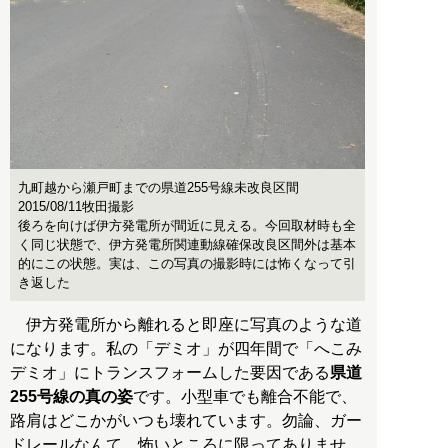
九町越から瀬戸町までの県道255号線未改良区間
2015/08/11牧田撮影
後ろを向けば伊方発電所が間近に見える。今回取材時も全
く同じ状態で、伊方発電所関連動線確保改良区間外は基本
的にこの状態。実は、この写真の撮影時には怖くなって引
き返した
伊方発電所から離れると即座に写真のような道
になります。私の「デミオ」が四年間で「へこみ
デミオ」にトランスフォームした要因である
県道
255号線の真の姿
です。小型車でも離合不能で、
路肩はどこかがいつも壊れています。勿論、ガー
ドレールなんて、怖いところに限ってありませ