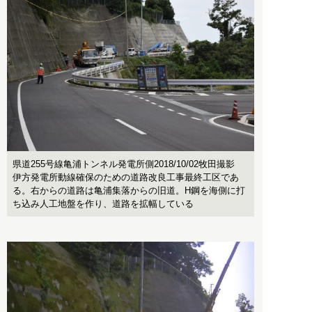
県道255号線亀浦トンネル発電所側2018/10/02牧田撮影
伊方発電所動線確保のための道路改良工事最終工区であ
る。右からの道路は亀浦集落からの旧道。H鋼を海側に打
ち込み人工地盤を作り、道路を拡幅している