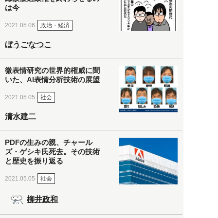
は今
政治・経済
2021.05.06
ぼうごなつこ
微表情研究の世界的権威に聞
いた、AI表情分析技術の展望
社会
2021.05.05
清水建二
PDFの生みの親、チャール
ズ・ゲシキ氏死去。その技術
と歴史を振り返る
社会
2021.05.05
柳井政和