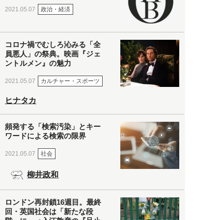
政治・経済
2021.05.07
コロナ禍でむしろ沁みる「全
員悪人」の祭典。映画『ジェ
ントルメン』の魅力
カルチャー・スポーツ
2021.05.07
ヒナタカ
頻発する「検索汚染」とキー
ワードによる検索の限界
社会
2021.05.07
柳井政和
ロンドン再封鎖16週目。最終
回・英国社会は「新たな段