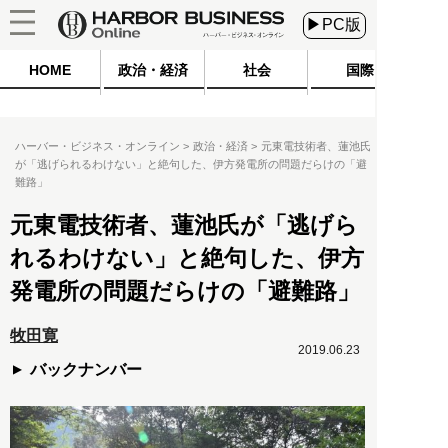
▶PC版
HOME
政治・経済
社会
国際
ハーバー・ビジネス・オンライン
政治・経済
元東電技術者、蓮池氏
が「逃げられるわけない」と絶句した、伊方発電所の問題だらけの「避
難路」
元東電技術者、蓮池氏が「逃げら
れるわけない」と絶句した、伊方
発電所の問題だらけの「避難路」
牧田寛
2019.06.23
バックナンバー