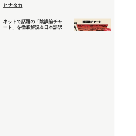
ヒナタカ
ネットで話題の「陰謀論チャ
ート」を徹底解説＆日本語訳
してみた
社会
2021.05.03
清義明
ロンドン再封鎖15週目。肥満
やペットに現れ出したニュー
ノーマル社会の歪み＜入江敦
彦の『足止め喰らい日記』
嫌々乍らReturns＞
社会
2021.05.02
入江敦彦