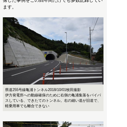
落した事例をこの四年間だけでも多数記録してい
ます。
県道255号線亀浦トンネル2018/10/01牧田撮影
伊方発電所への動線確保のために右側の亀浦集落をバイパ
スしている、できたてのトンネル。右の細い道が旧道で、
軽乗用車でも離合できない