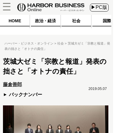
▶PC版
HOME
政治・経済
社会
国際
ハーバー・ビジネス・オンライン
社会
茨城大ゼミ「宗教と報道」発
表の拙さと「オトナの責任」
茨城大ゼミ「宗教と報道」発表の
拙さと「オトナの責任」
藤倉善郎
2019.05.07
バックナンバー