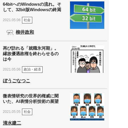
64bitへのWindowsの流れ。そ
して、32bit版Windowsの終焉
社会
2021.05.06
柳井政和
再び訪れる「就職氷河期」。
縁故優遇政権を終わらせるの
は今
政治・経済
2021.05.06
ぼうごなつこ
微表情研究の世界的権威に聞
いた、AI表情分析技術の展望
社会
2021.05.05
清水建二