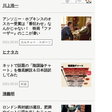
川上浩一
アンソニー・ホプキンスのオ
スカー受賞は「番狂わせ」な
んかじゃない！ 映画『ファ
ーザー』のここが凄い
カルチャー・スポーツ
2021.05.03
ヒナタカ
ネットで話題の「陰謀論チャ
ート」を徹底解説＆日本語訳
してみた
社会
2021.05.03
清義明
ロンドン再封鎖15週目。肥満
やペットに現れ出したニュー