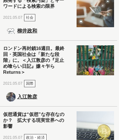
頻発する「検索汚染」とキー
ワードによる検索の限界
社会
2021.05.07
柳井政和
ロンドン再封鎖16週目。最終
回・英国社会は「新たな段
階」に。＜入江敦彦の『足止
め喰らい日記』嫌々乍ら
Returns＞
国際
2021.05.07
入江敦彦
仮想通貨は“仮想”な存在なの
か？ 拡大する現実世界への
影響
政治・経済
2021.05.07