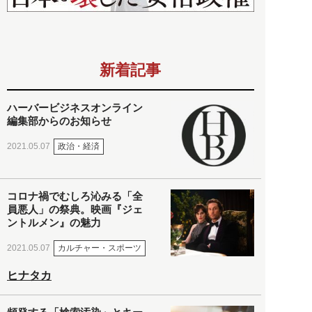
新着記事
ハーバービジネスオンライン
編集部からのお知らせ
政治・経済
2021.05.07
コロナ禍でむしろ沁みる「全
員悪人」の祭典。映画『ジェ
ントルメン』の魅力
カルチャー・スポーツ
2021.05.07
ヒナタカ