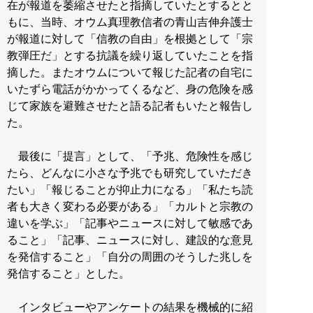
在が報道を萎縮させたと指摘していたとするとと
もに、当時、オウム真理教信者の青山吉伸弁護士
が報道に対して「信教の自由」を根拠として「宗
教弾圧だ」とする抗議を繰り返していたことを指
摘した。またオウムについて報じた記者の自宅に
いたずら電話がかかってくるなど、身の危険を感
じて家族を避難させたと語る記者もいたと報告し
た。
最後に「提言」として、「予兆、危険性を感じ
たら、どんなに小さな予兆でも研究していただき
たい」「報じることが抑止力になる」「私たち読
者も大きく変わる必要がある」「カルトと宗教の
違いを学ぶ」「記事やニュースに対して敏感であ
ること」「記事、ニュースに対し、建設的な意見
を発信すること」「自分の周囲のそうした兆しを
発信すること」とした。
インタビューやアンケートの結果を機械的に紹