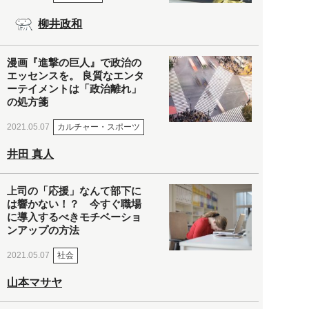
柳井政和
漫画『進撃の巨人』で政治の
エッセンスを。 良質なエンタ
ーテイメントは「政治離れ」
の処方箋
カルチャー・スポーツ
2021.05.07
井田 真人
上司の「応援」なんて部下に
は響かない！？ 今すぐ職場
に導入するべきモチベーショ
ンアップの方法
社会
2021.05.07
山本マサヤ