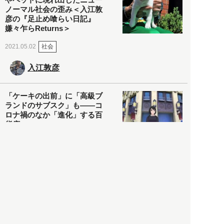
ノーマル社会の歪み＜入江敦
彦の『足止め喰らい日記』
嫌々乍らReturns＞
社会
2021.05.02
入江敦彦
「ケーキの出前」に「高級ブ
ランドのサブスク」も――コ
ロナ禍のなか「進化」する百
貨店
政治・経済
2021.05.02
都市商業研究所
「高度外国人材」という言葉
に潜む欺瞞と、日本が搾取し
依存する圧倒的多数の外国人
労働者の実像とは？