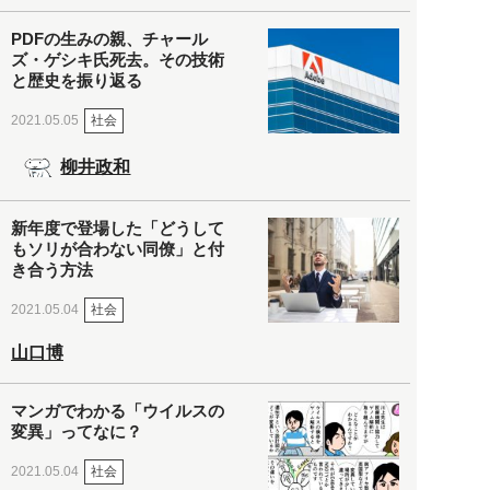
PDFの生みの親、チャール
ズ・ゲシキ氏死去。その技術
と歴史を振り返る
社会
2021.05.05
柳井政和
新年度で登場した「どうして
もソリが合わない同僚」と付
き合う方法
社会
2021.05.04
山口博
マンガでわかる「ウイルスの
変異」ってなに？
社会
2021.05.04