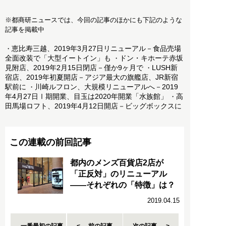
※都商研ニュースでは、今回の記事のほかにも下記のような
記事を掲載中
恵比寿三越、2019年3月27日リニューアル－食品売場
・
全面改装で「大型イートイン」も
ドン・キホーテ赤坂
・
見附店、2019年2月15日閉店－僅か9ヶ月で
LUSH新
・
宿店、2019年初夏開店－アジア最大の旗艦店、JR新宿
駅前に
川崎ルフロン、大規模リニューアルへ－2019
・
年4月27日Ⅰ期開業、目玉は2020年開業「水族館」
高
・
田馬場ロフト、2019年4月12日開店－ビッグボックスに
この連載の前回記事
都内のメンズ百貨店2店が
「正反対」のリニューアル
――それぞれの「特徴」は？
2019.04.15
一番最初の記事
前の記事
次の記事