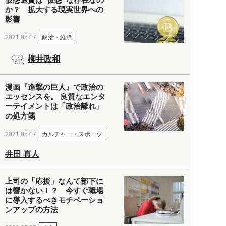
か？ 拡大する現実世界への
影響
政治・経済
2021.05.07
柳井政和
漫画『進撃の巨人』で政治の
エッセンスを。 良質なエンタ
ーテイメントは「政治離れ」
の処方箋
カルチャー・スポーツ
2021.05.07
井田 真人
上司の「応援」なんて部下に
は響かない！？ 今すぐ職場
に導入するべきモチベーショ
ンアップの方法