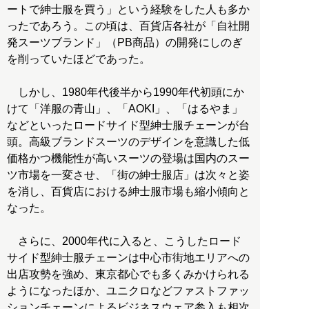
ートで紳士服を買う」という経験をした人も多か
ったであろう。この頃は、百貨店各社が「自社開
発スーツブランド」（PB商品）の開発にしのぎ
を削っていたほどであった。
しかし、1980年代後半から1990年代初頭にか
けて「洋服の青山」、「AOKI」、「はるやま」
などといったロードサイド型紳士服チェーンが台
頭。高級ブランドスーツのデザインを意識した低
価格かつ機能性が高いスーツの登場は国内のスー
ツ市場を一変させ、「街の紳士服店」は次々と姿
を消し、百貨店における紳士服市場も縮小傾向と
なった。
さらに、2000年代に入ると、こうしたロード
サイド型紳士服チェーンは中心市街地エリアへの
出店攻勢を強め、東京都心でも多くみかけられる
ようになったほか、ユニクロなどファストファッ
ションチェーンによるビジネスウェア参入も相次