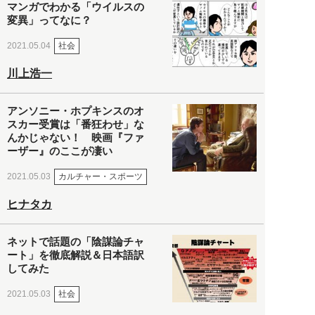
マンガでわかる「ウイルスの
変異」ってなに？
社会
2021.05.04
川上浩一
アンソニー・ホプキンスのオ
スカー受賞は「番狂わせ」な
んかじゃない！ 映画『ファ
ーザー』のここが凄い
カルチャー・スポーツ
2021.05.03
ヒナタカ
ネットで話題の「陰謀論チャ
ート」を徹底解説＆日本語訳
してみた
社会
2021.05.03