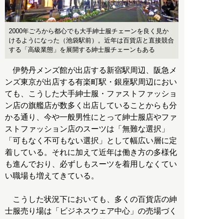
2000年ごろから都心でも大手紳士服チェーンを良く見か
けるようになった（池袋駅前）。近年は百貨店と直接競合
する「高級業態」を展開する紳士服チェーンもある
伊勢丹メンズ館が出店する新宿駅周辺、阪急メ
ンズ東京が出店する有楽町駅・銀座駅周辺におい
ても、こうした大手紳士服・ファストファッショ
ン店の旗艦店が数多く出店していることからも分
かる通り、今や一般男性にとって紳士服店やファ
ストファッション店のスーツは「無難な選択」
「可もなく不可もない選択」として幅広い層に定
着している。それに加えて近年は働き方の多様化
も進んでおり、必ずしもスーツを着用しなくてい
い職場も増えてきている。
こうした状況下においても、多くの百貨店の紳
士服売り場は「ビジネスウェア中心」の売場づく