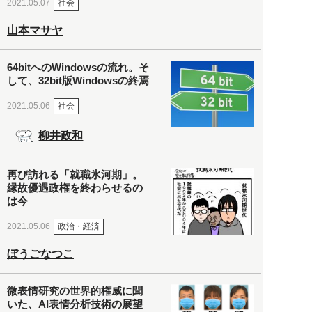
社会
2021.05.07
山本マサヤ
64bitへのWindowsの流れ。そ
して、32bit版Windowsの終焉
社会
2021.05.06
柳井政和
再び訪れる「就職氷河期」。
縁故優遇政権を終わらせるの
は今
政治・経済
2021.05.06
ぼうごなつこ
微表情研究の世界的権威に聞
いた、AI表情分析技術の展望