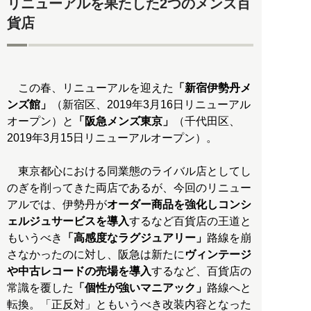
リニューアルを果たした2つのメンズ百
貨店
この春、リニューアルを迎えた
「新宿伊勢丹メ
ンズ館」
（新宿区、2019年3月16日リニューアル
オープン）と
「阪急メンズ東京」
（千代田区、
2019年3月15日リニューアルオープン）。
東京都心における同業態のライバル店としてし
のぎを削ってきた両店であるが、今回のリニュー
アルでは、伊勢丹が
オーダー商品を強化しコンシ
ェルジュサービスを導入
するなど百貨店の王道と
もいうべき
「高感度なラグジュアリー」
路線を崩
さなかったのに対し、阪急は新たに
ヴィンテージ
や中古レコードの売場を導入
するなど、百貨店の
常識を覆した
「個性が強いマニアック」
路線へと
転換。「正反対」ともいうべき改装内容となった