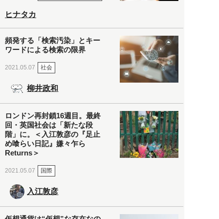
ヒナタカ
頻発する「検索汚染」とキー
ワードによる検索の限界
社会
2021.05.07
柳井政和
ロンドン再封鎖16週目。最終
回・英国社会は「新たな段
階」に。＜入江敦彦の『足止
め喰らい日記』嫌々乍ら
Returns＞
国際
2021.05.07
入江敦彦
仮想通貨は“仮想”な存在なの