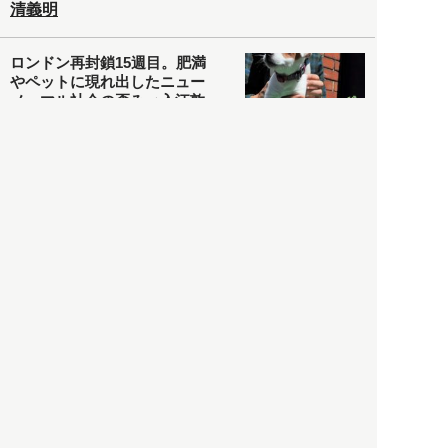
清義明
ロンドン再封鎖15週目。肥満
やペットに現れ出したニュー
ノーマル社会の歪み＜入江敦
彦の『足止め喰らい日記』
嫌々乍らReturns＞
社会
2021.05.02
入江敦彦
「ケーキの出前」に「高級ブ
ランドのサブスク」も――コ
ロナ禍のなか「進化」する百
貨店
政治・経済
2021.05.02
都市商業研究所