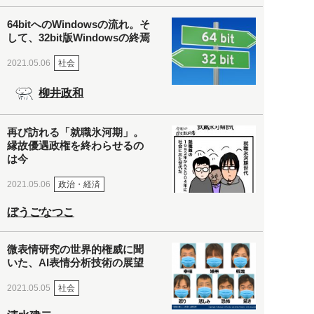
64bitへのWindowsの流れ。そ
して、32bit版Windowsの終焉
社会
2021.05.06
柳井政和
再び訪れる「就職氷河期」。
縁故優遇政権を終わらせるの
は今
政治・経済
2021.05.06
ぼうごなつこ
微表情研究の世界的権威に聞
いた、AI表情分析技術の展望
社会
2021.05.05