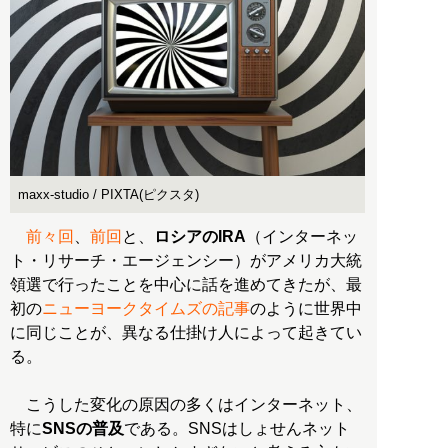
maxx-studio / PIXTA(ピクスタ)
前々回
、
前回
と、
ロシアのIRA
（インターネッ
ト・リサーチ・エージェンシー）がアメリカ大統
領選で行ったことを中心に話を進めてきたが、最
初の
ニューヨークタイムズの記事
のように世界中
に同じことが、異なる仕掛け人によって起きてい
る。
こうした変化の原因の多くはインターネット、
特に
SNSの普及
である。SNSはしょせんネット