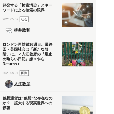
頻発する「検索汚染」とキー
ワードによる検索の限界
社会
2021.05.07
柳井政和
ロンドン再封鎖16週目。最終
回・英国社会は「新たな段
階」に。＜入江敦彦の『足止
め喰らい日記』嫌々乍ら
Returns＞
国際
2021.05.07
入江敦彦
仮想通貨は“仮想”な存在なの
か？ 拡大する現実世界への
影響