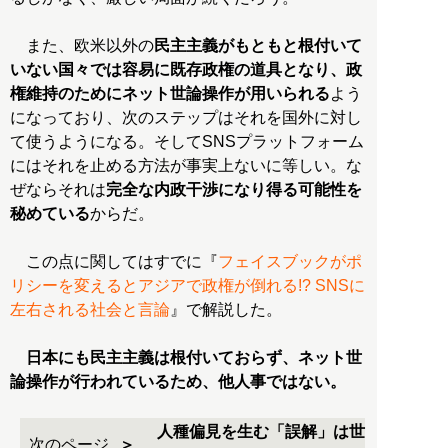
また、欧米以外の
民主主義がもともと根付いて
いない国々では容易に既存政権の道具となり、政
権維持のためにネット世論操作が用いられる
よう
になっており、次のステップはそれを国外に対し
て使うようになる。そしてSNSプラットフォーム
にはそれを止める方法が事実上ないに等しい。な
ぜならそれは
完全な内政干渉になり得る可能性を
秘めている
からだ。
この点に関してはすでに『
フェイスブックがポ
リシーを変えるとアジアで政権が倒れる!? SNSに
左右される社会と言論
』で解説した。
日本にも民主主義は根付いておらず、ネット世
論操作が行われているため、他人事ではない。
人種偏見を生む「誤解」は世
次のページ