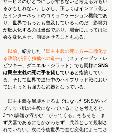
サービスのひとつにしかすぎないと考える方もい
るかもしれない。しかし、正しくはインフラ化し
たインターネットのコミュニケーション機能であ
り、世界でもっとも普及しているものだ。影響力
が肥大化するのは当然であり、場合によっては社
会を変化させ、崩壊させることもある。
以前
、紹介した『
民主主義の死に方―二極化す
る政治が招く独裁への道―
』（スティーブン・レ
ビツキー、ダニエル・ジラット）でも同様に
SNS
は民主主義の死に手を貸している
と指摘してい
る。そして世界で進行中のハイブリッド戦におい
てはもっとも強力な武器となっている。
民主主義を崩壊させるまでになったSNSがハイ
ブリッド戦の主役になっていることを考えると、
3つの課題が浮かび上がってくる。そもそも、ま
ず兵器であるにもかかわらず、兵器として規制さ
れていない。次に今後世界で進む変化によってさ