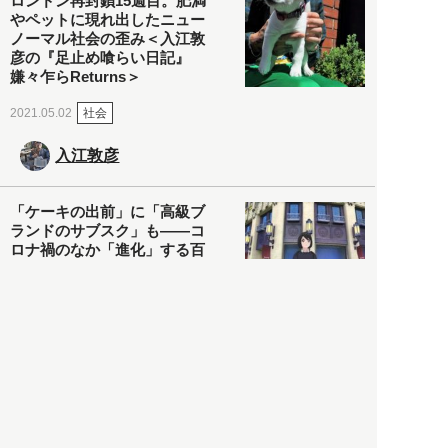
ロンドン再封鎖15週目。肥満
やペットに現れ出したニュー
ノーマル社会の歪み＜入江敦
彦の『足止め喰らい日記』
嫌々乍らReturns＞
社会
2021.05.02
入江敦彦
「ケーキの出前」に「高級ブ
ランドのサブスク」も――コ
ロナ禍のなか「進化」する百
貨店
政治・経済
2021.05.02
都市商業研究所
「高度外国人材」という言葉
に潜む欺瞞と、日本が搾取し
依存する圧倒的多数の外国人