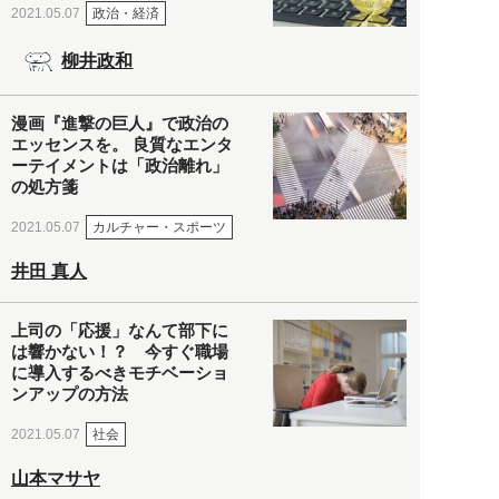
政治・経済
2021.05.07
柳井政和
漫画『進撃の巨人』で政治の
エッセンスを。 良質なエンタ
ーテイメントは「政治離れ」
の処方箋
カルチャー・スポーツ
2021.05.07
井田 真人
上司の「応援」なんて部下に
は響かない！？ 今すぐ職場
に導入するべきモチベーショ
ンアップの方法
社会
2021.05.07
山本マサヤ