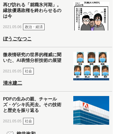
再び訪れる「就職氷河期」。
縁故優遇政権を終わらせるの
は今
政治・経済
2021.05.06
ぼうごなつこ
微表情研究の世界的権威に聞
いた、AI表情分析技術の展望
社会
2021.05.05
清水建二
PDFの生みの親、チャール
ズ・ゲシキ氏死去。その技術
と歴史を振り返る
社会
2021.05.05
柳井政和