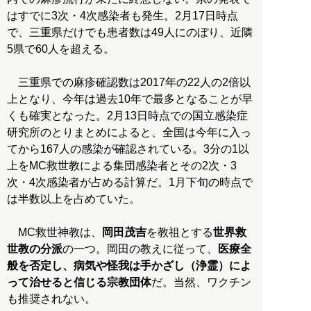
はすでに3次・4次感染者も発生。2月17日時点
で、三重県だけでも患者数は49人にのぼり、近隣
5県で60人を超える。
三重県での麻疹確認数は2017年の22人の2倍以
上となり、今年は過去10年で最多となることが早
くも確実となった。2月13日時点での国立感染症
研究所のとりまとめによると、全国は今年に入っ
てから167人の感染が確認されている。3分の1以
上をMC救世教による集団感染者とその2次・3
次・4次感染者が占める計算だ。1月下旬の時点で
は半数以上を占めていた。
MC救世神教は、
岡田茂吉
を教祖とする
世界救
世教の分派
の一つ。岡田の教えに従って、
医療全
般を否定し、病気や怪我は手かざし（浄霊）によ
って治せると信じる宗教団体
だ。当然、ワクチン
も推奨されない。