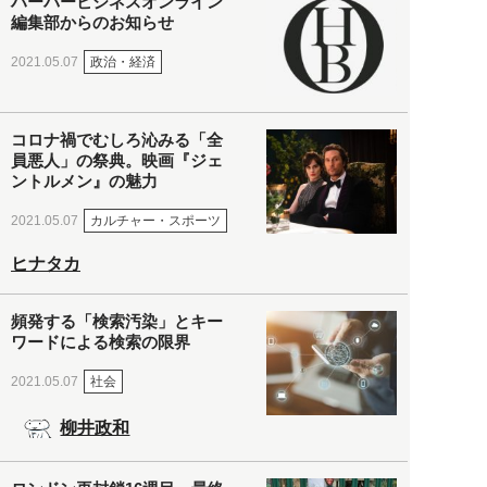
ハーバービジネスオンライン
編集部からのお知らせ
政治・経済
2021.05.07
コロナ禍でむしろ沁みる「全
員悪人」の祭典。映画『ジェ
ントルメン』の魅力
カルチャー・スポーツ
2021.05.07
ヒナタカ
頻発する「検索汚染」とキー
ワードによる検索の限界
社会
2021.05.07
柳井政和