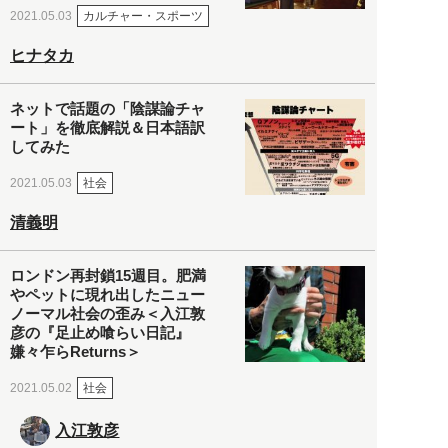
カルチャー・スポーツ
2021.05.03
ヒナタカ
ネットで話題の「陰謀論チャ
ート」を徹底解説＆日本語訳
してみた
社会
2021.05.03
清義明
ロンドン再封鎖15週目。肥満
やペットに現れ出したニュー
ノーマル社会の歪み＜入江敦
彦の『足止め喰らい日記』
嫌々乍らReturns＞
社会
2021.05.02
入江敦彦