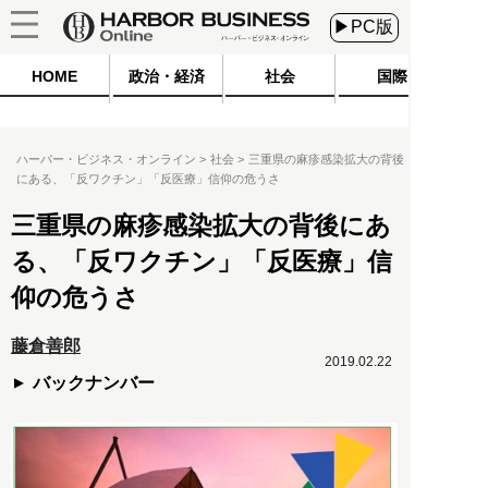
▶PC版
HOME
政治・経済
社会
国際
ハーバー・ビジネス・オンライン
社会
三重県の麻疹感染拡大の背後
にある、「反ワクチン」「反医療」信仰の危うさ
三重県の麻疹感染拡大の背後にあ
る、「反ワクチン」「反医療」信
仰の危うさ
藤倉善郎
2019.02.22
バックナンバー