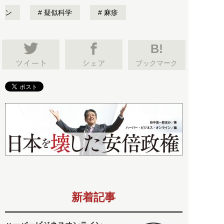
ン
疑似科学
麻疹
B!
ブックマーク
新着記事