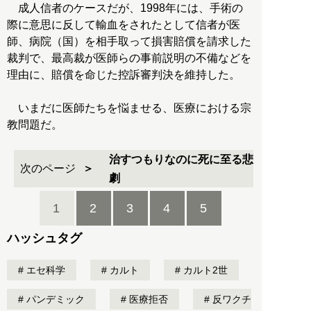
成人信者のケースだが、1998年には、手術の
際に意思に反して輸血をされたとして信者が医
師、病院（国）を相手取って損害賠償を請求した
裁判で、最高裁が医師らの事前説明の不備などを
理由に、賠償を命じた控訴審判決を維持した。
いまだに医師たちを悩ませる、医療における宗
教問題だ。
治すつもりなのに死に至る悲
次のページ
劇
1
2
3
4
5
ハッシュタグ
エセ科学
カルト
カルト2世
パンデミック
医療拒否
反ワクチ