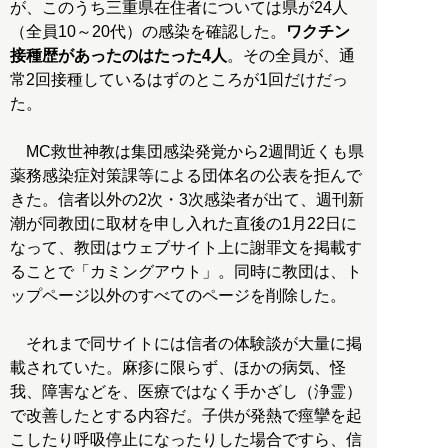
が、このうち三重県在住者については県が24人
（全員10～20代）の感染を確認した。
ワクチン
接種歴があったのはたった4人
。その全員が、通
常2回接種しているはずのところが1回だけだっ
た。
MC救世神教は集団感染発覚から2週間近くも県
薬務感染症対策課等による団体名の公表を拒んで
きた。信者以外の2次・3次感染者が出て、週刊新
潮が同教団に取材を申し入れた直後の1月22日に
なって、教団はウェブサイト上に謝罪文を掲載す
ることで「カミングアウト」。同時に教団は、ト
ップページ以外のすべてのページを削除した。
それまで同サイトには信者の体験談が大量に掲
載されていた。麻疹に限らず、ほかの病気、怪
我、障害などを、医療ではなく手かざし（浄霊）
で改善したとする内容だ。子供が発熱で痙攣を起
こしたり呼吸停止になったりした場合ですら、信