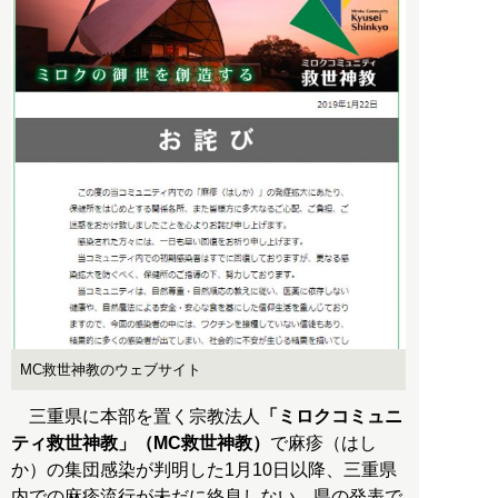
MC救世神教のウェブサイト
三重県に本部を置く宗教法人
「ミロクコミュニ
ティ救世神教」（MC救世神教）
で麻疹（はし
か）の集団感染が判明した1月10日以降、三重県
内での麻疹流行が未だに終息しない。県の発表で