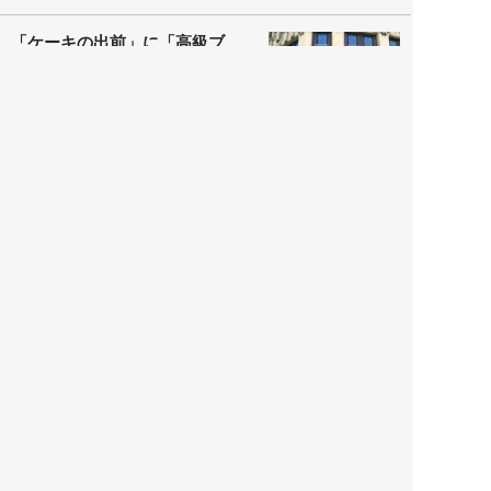
「ケーキの出前」に「高級ブ
ランドのサブスク」も――コ
ロナ禍のなか「進化」する百
貨店
政治・経済
2021.05.02
都市商業研究所
「高度外国人材」という言葉
に潜む欺瞞と、日本が搾取し
依存する圧倒的多数の外国人
労働者の実像とは？
社会
2021.05.01
月刊日本
以前の記事をもっと見る