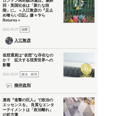
ロンドン再封鎖16週目。最終
回・英国社会は「新たな段
階」に。＜入江敦彦の『足止
め喰らい日記』嫌々乍ら
Returns＞
国際
2021.05.07
入江敦彦
仮想通貨は“仮想”な存在なの
か？ 拡大する現実世界への
影響
政治・経済
2021.05.07
柳井政和
漫画『進撃の巨人』で政治の
エッセンスを。 良質なエンタ
ーテイメントは「政治離れ」
の処方箋