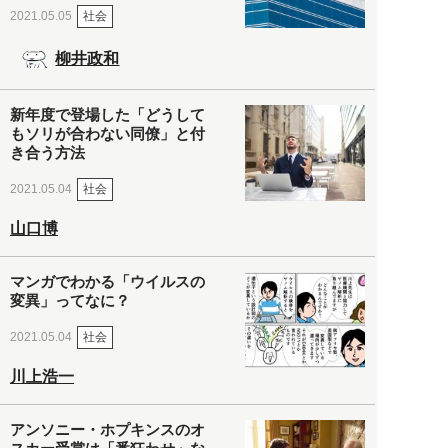
社会
2021.05.05
柳井政和
新年度で登場した「どうして
もソリが合わない同僚」と付
き合う方法
社会
2021.05.04
山口博
マンガでわかる「ウイルスの
変異」ってなに？
社会
2021.05.04
川上浩一
アンソニー・ホプキンスのオ