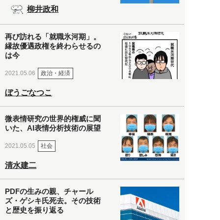
柳井政和
再び訪れる「就職氷河期」。
縁故優遇政権を終わらせるの
は今
政治・経済
2021.05.06
ぼうごなつこ
微表情研究の世界的権威に聞
いた、AI表情分析技術の展望
社会
2021.05.05
清水建二
PDFの生みの親、チャール
ズ・ゲシキ氏死去。その技術
と歴史を振り返る