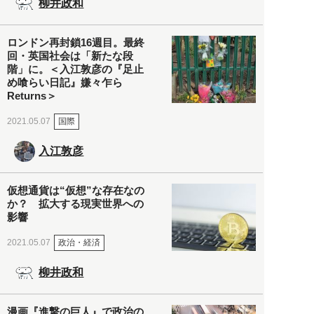
柳井政和
ロンドン再封鎖16週目。最終
回・英国社会は「新たな段
階」に。＜入江敦彦の『足止
め喰らい日記』嫌々乍ら
Returns＞
国際
2021.05.07
入江敦彦
仮想通貨は“仮想”な存在なの
か？ 拡大する現実世界への
影響
政治・経済
2021.05.07
柳井政和
漫画『進撃の巨人』で政治の