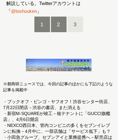
解説している。Twitterアカウントは
「
@toshouken
」
1
2
3
※都商研ニュースでは、今回の記事のほかにも下記のような
記事を掲載中
ブックオフ・ビンゴ・ヤフオフ！渋谷センター街店、
・
7月22日閉店－渋谷の書店、また消える
新宿M-SQUAREが竣工－核テナントに「GUCCI旗艦
・
店」、4月6日開店
NEXCO西日本、管内コンビニの多くをセブンイレブ
・
ンに転換－4月中に、一部店舗は「サービス低下」も？
小田急グループ、セブンアイと業務提携へ－駅売店は
・