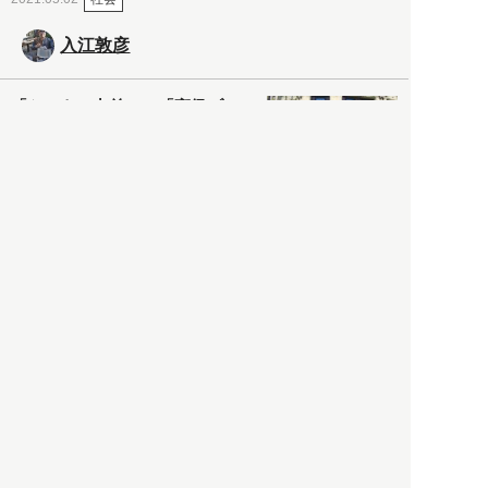
入江敦彦
「ケーキの出前」に「高級ブ
ランドのサブスク」も――コ
ロナ禍のなか「進化」する百
貨店
政治・経済
2021.05.02
都市商業研究所
「高度外国人材」という言葉
に潜む欺瞞と、日本が搾取し
依存する圧倒的多数の外国人
労働者の実像とは？
社会
2021.05.01
月刊日本