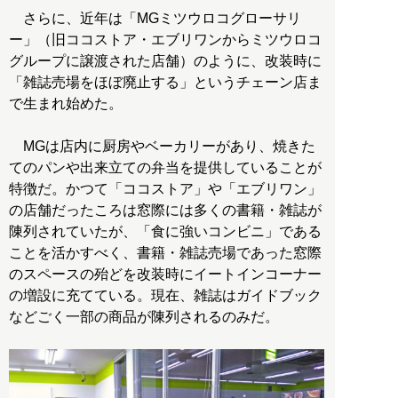
さらに、近年は「MGミツウロコグローサリ
ー」（旧ココストア・エブリワンからミツウロコ
グループに譲渡された店舗）のように、改装時に
「雑誌売場をほぼ廃止する」というチェーン店ま
で生まれ始めた。
MGは店内に厨房やベーカリーがあり、焼きた
てのパンや出来立ての弁当を提供していることが
特徴だ。かつて「ココストア」や「エブリワン」
の店舗だったころは窓際には多くの書籍・雑誌が
陳列されていたが、「食に強いコンビニ」である
ことを活かすべく、書籍・雑誌売場であった窓際
のスペースの殆どを改装時にイートインコーナー
の増設に充てている。現在、雑誌はガイドブック
などごく一部の商品が陳列されるのみだ。