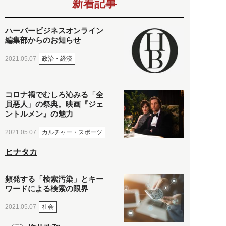
新着記事
ハーバービジネスオンライン
編集部からのお知らせ
政治・経済
2021.05.07
コロナ禍でむしろ沁みる「全
員悪人」の祭典。映画『ジェ
ントルメン』の魅力
カルチャー・スポーツ
2021.05.07
ヒナタカ
頻発する「検索汚染」とキー
ワードによる検索の限界
社会
2021.05.07