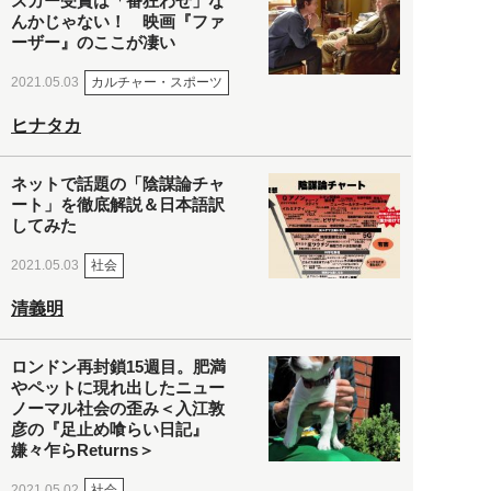
スカー受賞は「番狂わせ」な
んかじゃない！ 映画『ファ
ーザー』のここが凄い
カルチャー・スポーツ
2021.05.03
ヒナタカ
ネットで話題の「陰謀論チャ
ート」を徹底解説＆日本語訳
してみた
社会
2021.05.03
清義明
ロンドン再封鎖15週目。肥満
やペットに現れ出したニュー
ノーマル社会の歪み＜入江敦
彦の『足止め喰らい日記』
嫌々乍らReturns＞
社会
2021.05.02