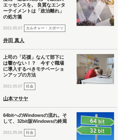
エッセンスを。 良質なエンタ
ーテイメントは「政治離れ」
の処方箋
カルチャー・スポーツ
2021.05.07
井田 真人
上司の「応援」なんて部下に
は響かない！？ 今すぐ職場
に導入するべきモチベーショ
ンアップの方法
社会
2021.05.07
山本マサヤ
64bitへのWindowsの流れ。そ
して、32bit版Windowsの終焉
社会
2021.05.06