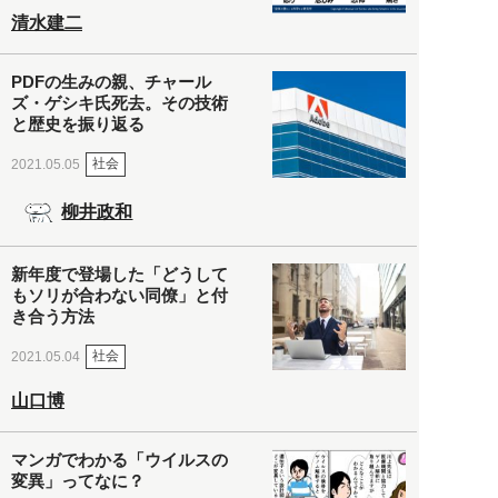
清水建二
PDFの生みの親、チャール
ズ・ゲシキ氏死去。その技術
と歴史を振り返る
社会
2021.05.05
柳井政和
新年度で登場した「どうして
もソリが合わない同僚」と付
き合う方法
社会
2021.05.04
山口博
マンガでわかる「ウイルスの
変異」ってなに？