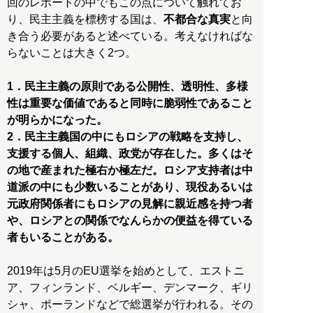
回のレポートの中でもこの点について触れてお
り、民主主義を標榜する国は、
不都合な真実
と向
き合う必要があると述べている。考えなければな
らないことは大きく2つ。
1．民主主義の原則である公開性、透明性、多様
性は重要な価値であると同時に脆弱性であること
が明らかになった。
2．民主主義国の中にもロシアの戦略を支持し、
支援する個人、組織、政党が存在した。多くはそ
の地で産まれた極右か極左だ。ロシア支持者は中
道派の中にも少数いることがあり、現役あるいは
元政府関係者にもロシアの見解に親近感を持つ者
や、ロシアとの関係でなんらかの便益を得ている
者もいることがある。
2019年は5月のEU選挙を始めとして、エストニ
ア、フィンランド、ベルギー、デンマーク、ギリ
シャ、ポーランドなどで総選挙が行われる。その