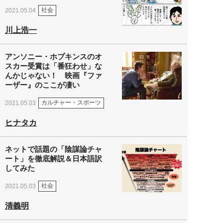
社会
2021.05.04
川上浩一
アンソニー・ホプキンスのオ
スカー受賞は「番狂わせ」な
んかじゃない！ 映画『ファ
ーザー』のここが凄い
カルチャー・スポーツ
2021.05.03
ヒナタカ
ネットで話題の「陰謀論チャ
ート」を徹底解説＆日本語訳
してみた
社会
2021.05.03
清義明