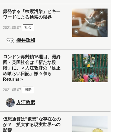
頻発する「検索汚染」とキー
ワードによる検索の限界
社会
2021.05.07
柳井政和
ロンドン再封鎖16週目。最終
回・英国社会は「新たな段
階」に。＜入江敦彦の『足止
め喰らい日記』嫌々乍ら
Returns＞
国際
2021.05.07
入江敦彦
仮想通貨は“仮想”な存在なの
か？ 拡大する現実世界への
影響