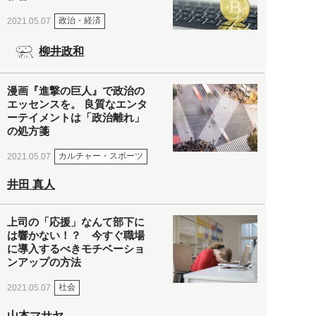
政治・経済
2021.05.07
柳井政和
漫画『進撃の巨人』で政治の
エッセンスを。 良質なエンタ
ーテイメントは「政治離れ」
の処方箋
カルチャー・スポーツ
2021.05.07
井田 真人
上司の「応援」なんて部下に
は響かない！？ 今すぐ職場
に導入するべきモチベーショ
ンアップの方法
社会
2021.05.07
山本マサヤ