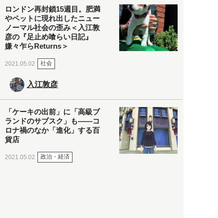
ロンドン再封鎖15週目。肥満
やペットに現れ出したニュー
ノーマル社会の歪み＜入江敦
彦の『足止め喰らい日記』
嫌々乍らReturns＞
社会
2021.05.02
入江敦彦
「ケーキの出前」に「高級ブ
ランドのサブスク」も――コ
ロナ禍のなか「進化」する百
貨店
政治・経済
2021.05.02
都市商業研究所
「高度外国人材」という言葉
に潜む欺瞞と、日本が搾取し