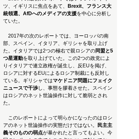
ツ、イギリスに焦点をあて、
Brexit、フランス大
統領選、AfDへのメディアの支援
を中心に分析し
ていた。
2017年の次のレポートでは、ヨーロッパの南
部、スペイン、イタリア、ギリシャを取り上げ
た。イタリアでは2つの極右で親ロシアの
同盟と5
つ星運動
を取り上げていた。この2つの政党によ
りイタリアで連立政権が誕生し、反EUを掲げ、
ロシアに対するEUによるロシア制裁にも反対し
ている。ギリシャでは
マケドニア問題にフェイク
ニュースで干渉
し、事態を膠着させた。スペイン
はロシアのネット世論操作に対して脆弱とされ
た。
このレポートによって明らかになったのはロシ
アのネット世論操作の実態だけではない。
民主主
義そのものの弱点
が暴かれたと言ってもよい。今