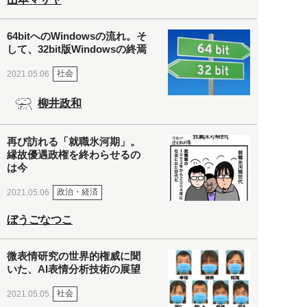
64bitへのWindowsの流れ。そ
して、32bit版Windowsの終焉
社会
2021.05.06
柳井政和
再び訪れる「就職氷河期」。
縁故優遇政権を終わらせるの
は今
政治・経済
2021.05.06
ぼうごなつこ
微表情研究の世界的権威に聞
いた、AI表情分析技術の展望
社会
2021.05.05