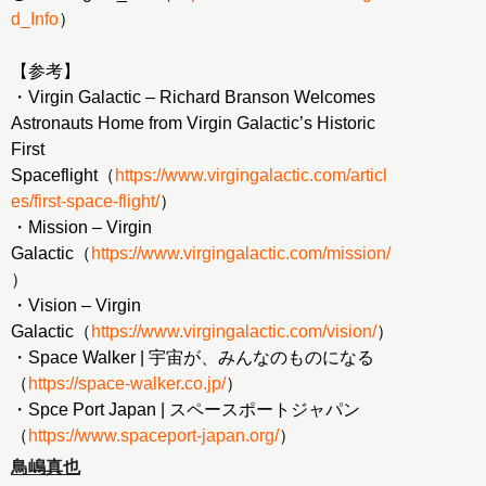
d_Info
）
【参考】
・Virgin Galactic – Richard Branson Welcomes
Astronauts Home from Virgin Galactic’s Historic
First
Spaceflight（
https://www.virgingalactic.com/articl
es/first-space-flight/
）
・Mission – Virgin
Galactic（
https://www.virgingalactic.com/mission/
）
・Vision – Virgin
Galactic（
https://www.virgingalactic.com/vision/
）
・Space Walker | 宇宙が、みんなのものになる
（
https://space-walker.co.jp/
）
・Spce Port Japan | スペースポートジャパン
（
https://www.spaceport-japan.org/
）
鳥嶋真也