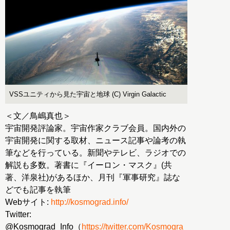
VSSユニティから見た宇宙と地球 (C) Virgin Galactic
＜文／鳥嶋真也＞
宇宙開発評論家。宇宙作家クラブ会員。国内外の
宇宙開発に関する取材、ニュース記事や論考の執
筆などを行っている。新聞やテレビ、ラジオでの
解説も多数。著書に『イーロン・マスク』(共
著、洋泉社)があるほか、月刊『軍事研究』誌な
どでも記事を執筆
Webサイト:
http://kosmograd.info/
Twitter:
@Kosmograd_Info（
https://twitter.com/Kosmogra