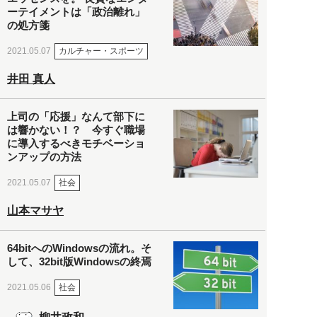
ーテイメントは「政治離れ」
の処方箋
カルチャー・スポーツ
2021.05.07
井田 真人
上司の「応援」なんて部下に
は響かない！？ 今すぐ職場
に導入するべきモチベーショ
ンアップの方法
社会
2021.05.07
山本マサヤ
64bitへのWindowsの流れ。そ
して、32bit版Windowsの終焉
社会
2021.05.06