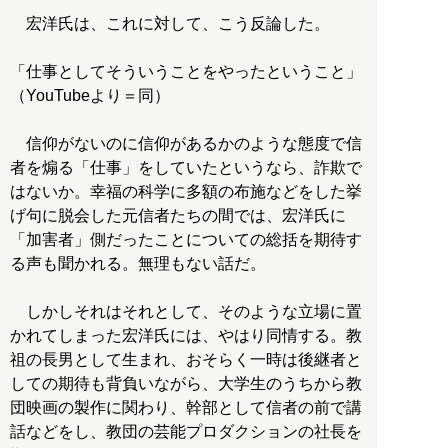
宏洋氏は、これに対して、こう反論した。
「仕事としてそういうことをやったということ」
（YouTubeより＝同）
信仰がないのに信仰があるかのような態度で信
者を煽る「仕事」をしていたというなら、詐欺で
はないか。幸福の科学に多額の布施などをした挙
げ句に脱会した元信者たちの間では、宏洋氏に
「加害者」側だったことについての総括を期待す
る声も聞かれる。無理もない話だ。
しかしそれはそれとして、そのような立場に置
かれてしまった宏洋氏には、やはり同情する。教
祖の長男として生まれ、おそらく一時は後継者と
しての期待も背負いながら、大学生のうちから教
団映画の製作に関わり、幹部として信者の前で講
話などをし、教団の芸能プロダクションの社長を