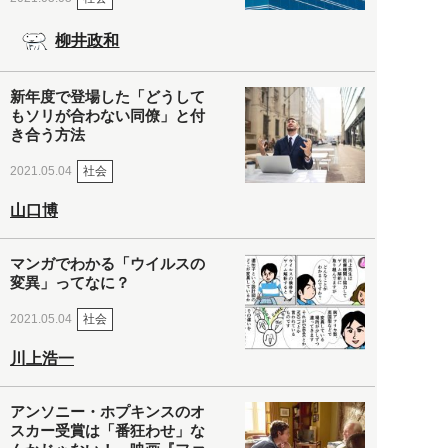
柳井政和
新年度で登場した「どうして
もソリが合わない同僚」と付
き合う方法
社会
2021.05.04
山口博
マンガでわかる「ウイルスの
変異」ってなに？
社会
2021.05.04
川上浩一
アンソニー・ホプキンスのオ
スカー受賞は「番狂わせ」な