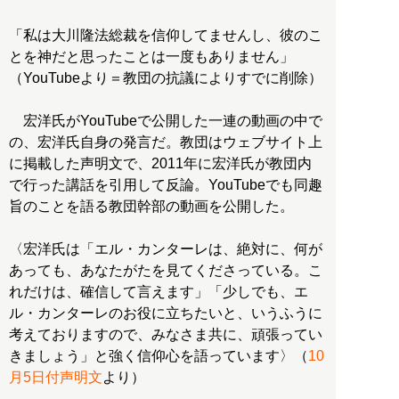
「私は大川隆法総裁を信仰してませんし、彼のこ
とを神だと思ったことは一度もありません」
（YouTubeより＝教団の抗議によりすでに削除）
宏洋氏がYouTubeで公開した一連の動画の中で
の、宏洋氏自身の発言だ。教団はウェブサイト上
に掲載した声明文で、2011年に宏洋氏が教団内
で行った講話を引用して反論。YouTubeでも同趣
旨のことを語る教団幹部の動画を公開した。
〈宏洋氏は「エル・カンターレは、絶対に、何が
あっても、あなたがたを見てくださっている。こ
れだけは、確信して言えます」「少しでも、エ
ル・カンターレのお役に立ちたいと、いうふうに
考えておりますので、みなさま共に、頑張ってい
きましょう」と強く信仰心を語っています〉（
10
月5日付声明文
より）