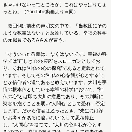
きゃいけないってところが、これはやっぱりちょ
っとね」（YouTube動画より＝同）
教団側は前出の声明文の中で、「当教団にその
ような教義はない」と反論している。幸福の科学
の元職員であるAさんが言う。
「そういった教義は、なくはないです。幸福の科
学では“正しき心の探究”をスローガンとしてお
り、それは“神仏の心の探究”であると定義されて
います。そしてその“神仏の心を我が心とする”こ
とが信仰者の道であると教えています。大川を宇
宙の根本仏としている幸福の科学において、“神
仏の心”とは即ち大川の意思であり、その判断に
疑念を抱くことを弱い“人間心”として恐れ、否定
します。だから信者は迷ったとき、“先生には深
いお考えがあるに違いない”として思考停止
し、“人間心”を捨てて、“大川の心を我が心とす
る”のです。幸福の科学では、こうして信者の金