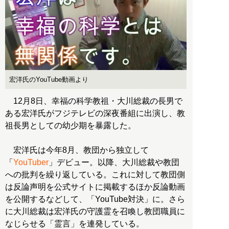
宏洋氏のYouTube動画より
12月8日、幸福の科学教祖・大川総裁の長男で
ある宏洋氏がフジテレビの深夜番組に出演し、教
祖長男としての幼少期を暴露した。
宏洋氏は今年8月、教団から独立して
「
YouTuber
」デビュー。以降、大川総裁や教団
への批判を繰り返している。これに対して教団側
は反論声明を公式サイトに掲載するほか反論動画
を公開するなどして、「YouTube対決」に。さら
に大川総裁は宏洋氏の守護霊を召喚し教団職員に
なじらせる「霊言」を連発している。