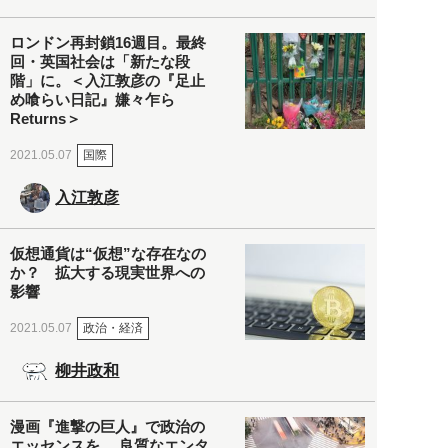
ロンドン再封鎖16週目。最終
回・英国社会は「新たな段
階」に。＜入江敦彦の『足止
め喰らい日記』嫌々乍ら
Returns＞
国際
2021.05.07
入江敦彦
仮想通貨は“仮想”な存在なの
か？ 拡大する現実世界への
影響
政治・経済
2021.05.07
柳井政和
漫画『進撃の巨人』で政治の
エッセンスを。 良質なエンタ