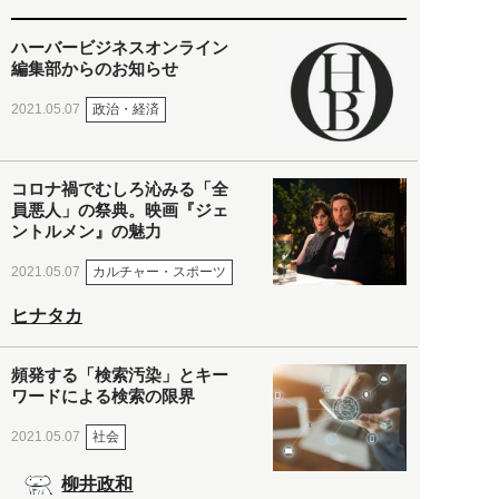
ハーバービジネスオンライン
編集部からのお知らせ
政治・経済
2021.05.07
コロナ禍でむしろ沁みる「全
員悪人」の祭典。映画『ジェ
ントルメン』の魅力
カルチャー・スポーツ
2021.05.07
ヒナタカ
頻発する「検索汚染」とキー
ワードによる検索の限界
社会
2021.05.07
柳井政和