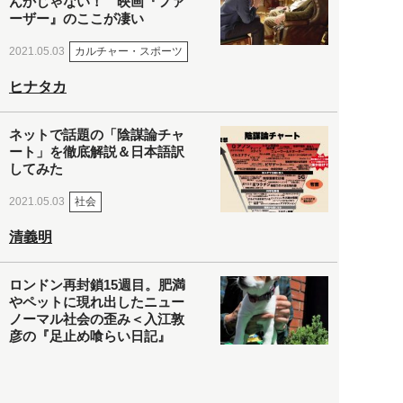
んかじゃない！ 映画『ファ
ーザー』のここが凄い
カルチャー・スポーツ
2021.05.03
ヒナタカ
ネットで話題の「陰謀論チャ
ート」を徹底解説＆日本語訳
してみた
社会
2021.05.03
清義明
ロンドン再封鎖15週目。肥満
やペットに現れ出したニュー
ノーマル社会の歪み＜入江敦
彦の『足止め喰らい日記』
嫌々乍らReturns＞
社会
2021.05.02