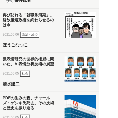
柳井政和
再び訪れる「就職氷河期」。
縁故優遇政権を終わらせるの
は今
政治・経済
2021.05.06
ぼうごなつこ
微表情研究の世界的権威に聞
いた、AI表情分析技術の展望
社会
2021.05.05
清水建二
PDFの生みの親、チャール
ズ・ゲシキ氏死去。その技術
と歴史を振り返る
社会
2021.05.05