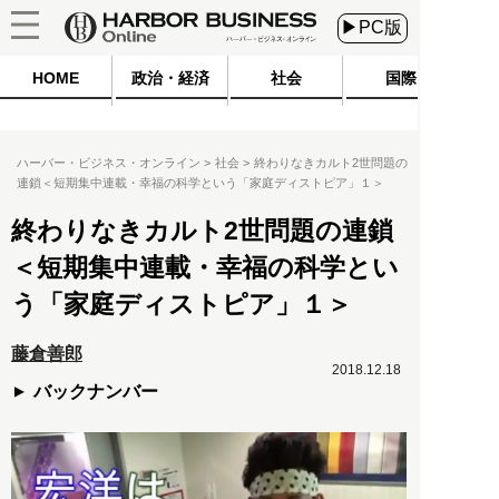
▶PC版
HOME
政治・経済
社会
国際
ハーバー・ビジネス・オンライン
社会
終わりなきカルト2世問題の
連鎖＜短期集中連載・幸福の科学という「家庭ディストピア」１＞
終わりなきカルト2世問題の連鎖
＜短期集中連載・幸福の科学とい
う「家庭ディストピア」１＞
藤倉善郎
2018.12.18
バックナンバー