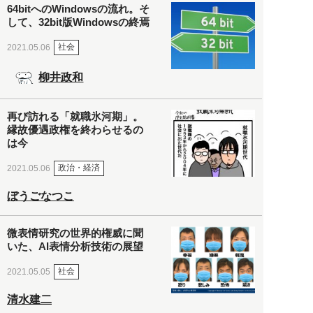
64bitへのWindowsの流れ。そ
して、32bit版Windowsの終焉
社会
2021.05.06
柳井政和
再び訪れる「就職氷河期」。
縁故優遇政権を終わらせるの
は今
政治・経済
2021.05.06
ぼうごなつこ
微表情研究の世界的権威に聞
いた、AI表情分析技術の展望
社会
2021.05.05
清水建二