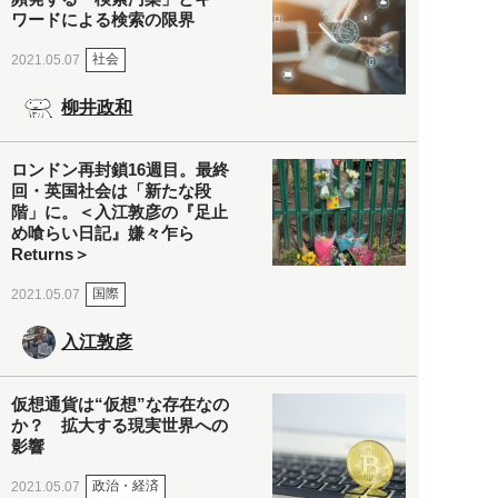
ワードによる検索の限界
社会
2021.05.07
柳井政和
ロンドン再封鎖16週目。最終
回・英国社会は「新たな段
階」に。＜入江敦彦の『足止
め喰らい日記』嫌々乍ら
Returns＞
国際
2021.05.07
入江敦彦
仮想通貨は“仮想”な存在なの
か？ 拡大する現実世界への
影響
政治・経済
2021.05.07