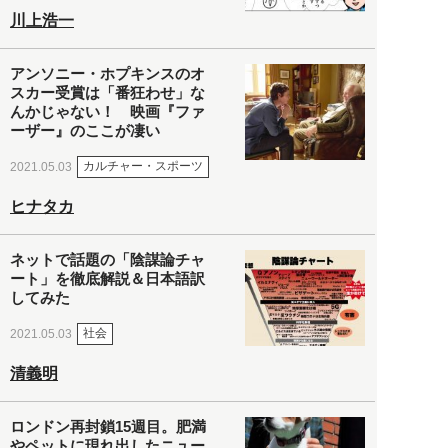
川上浩一
アンソニー・ホプキンスのオ
スカー受賞は「番狂わせ」な
んかじゃない！ 映画『ファ
ーザー』のここが凄い
カルチャー・スポーツ
2021.05.03
ヒナタカ
ネットで話題の「陰謀論チャ
ート」を徹底解説＆日本語訳
してみた
社会
2021.05.03
清義明
ロンドン再封鎖15週目。肥満
やペットに現れ出したニュー