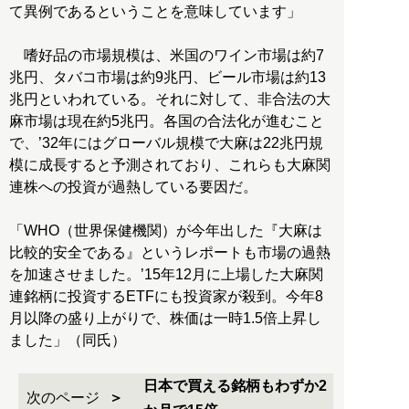
て異例であるということを意味しています」
嗜好品の市場規模は、米国のワイン市場は約7
兆円、タバコ市場は約9兆円、ビール市場は約13
兆円といわれている。それに対して、非合法の大
麻市場は現在約5兆円。各国の合法化が進むこと
で、’32年にはグローバル規模で大麻は22兆円規
模に成長すると予測されており、これらも大麻関
連株への投資が過熱している要因だ。
「WHO（世界保健機関）が今年出した『大麻は
比較的安全である』というレポートも市場の過熱
を加速させました。’15年12月に上場した大麻関
連銘柄に投資するETFにも投資家が殺到。今年8
月以降の盛り上がりで、株価は一時1.5倍上昇し
ました」（同氏）
日本で買える銘柄もわずか2
次のページ