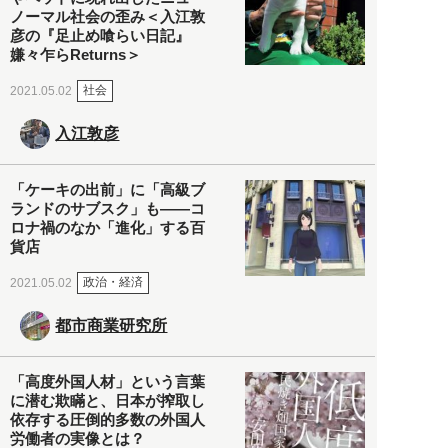
ノーマル社会の歪み＜入江敦
彦の『足止め喰らい日記』
嫌々乍らReturns＞
社会
2021.05.02
入江敦彦
「ケーキの出前」に「高級ブ
ランドのサブスク」も――コ
ロナ禍のなか「進化」する百
貨店
政治・経済
2021.05.02
都市商業研究所
「高度外国人材」という言葉
に潜む欺瞞と、日本が搾取し
依存する圧倒的多数の外国人
労働者の実像とは？