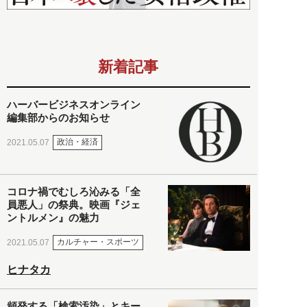
新着記事
ハーバービジネスオンライン
編集部からのお知らせ
政治・経済
2021.05.07
コロナ禍でむしろ沁みる「全
員悪人」の祭典。映画『ジェ
ントルメン』の魅力
カルチャー・スポーツ
2021.05.07
ヒナタカ
頻発する「検索汚染」とキー