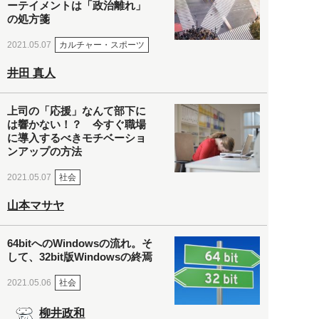
ーテイメントは「政治離れ」
の処方箋
カルチャー・スポーツ
2021.05.07
井田 真人
上司の「応援」なんて部下に
は響かない！？ 今すぐ職場
に導入するべきモチベーショ
ンアップの方法
社会
2021.05.07
山本マサヤ
64bitへのWindowsの流れ。そ
して、32bit版Windowsの終焉
社会
2021.05.06
柳井政和