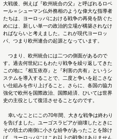
大戦後、例えば『欧州統合の父』と呼ばれるロベ
ール＝シューマン仏外務相のような偉大な指導者
たちは、ヨーロッパにおける戦争の再発を防ぐた
めには、新しい単一の政治的立場が構築されなけ
ればならいと考えました。これが現代ヨーロッ
パ、つまり欧州連合の起源となっています。
つまり、欧州統合には二つの側面があるので
す。過去何世紀にもわたり戦争を繰り返してきた
この地に『相互依存』と『利害の共有』というシ
ステムを導入することで、二度と争いを起こさな
い仕組みを作り上げること。さらに、各国の協力
強化で欧州を国際政治、国際経済、ひいては世界
史の主役として復活させることなのです。
幸いなことにこの70年間、大きな戦争は終わり
を告げました。ユーゴスラビアが崩壊したときに
その領土の南側に小さな紛争があったことを除け
ば、ヨーロッパにはこれ以上の戦争はありません