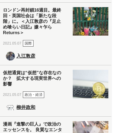
ロンドン再封鎖16週目。最終
回・英国社会は「新たな段
階」に。＜入江敦彦の『足止
め喰らい日記』嫌々乍ら
Returns＞
国際
2021.05.07
入江敦彦
仮想通貨は“仮想”な存在なの
か？ 拡大する現実世界への
影響
政治・経済
2021.05.07
柳井政和
漫画『進撃の巨人』で政治の
エッセンスを。 良質なエンタ