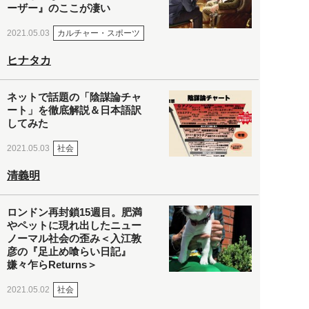
ーザー』のここが凄い
カルチャー・スポーツ
2021.05.03
ヒナタカ
ネットで話題の「陰謀論チャ
ート」を徹底解説＆日本語訳
してみた
社会
2021.05.03
清義明
ロンドン再封鎖15週目。肥満
やペットに現れ出したニュー
ノーマル社会の歪み＜入江敦
彦の『足止め喰らい日記』
嫌々乍らReturns＞
社会
2021.05.02