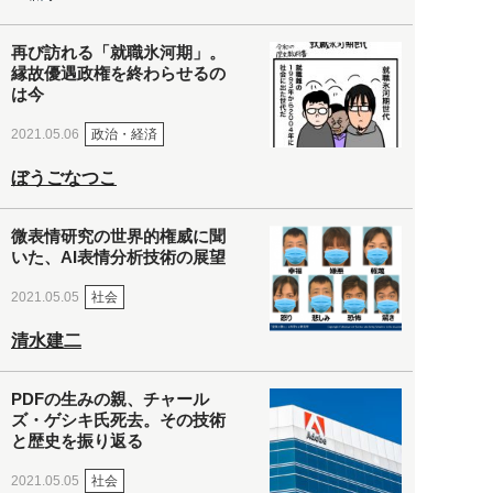
再び訪れる「就職氷河期」。
縁故優遇政権を終わらせるの
は今
政治・経済
2021.05.06
ぼうごなつこ
微表情研究の世界的権威に聞
いた、AI表情分析技術の展望
社会
2021.05.05
清水建二
PDFの生みの親、チャール
ズ・ゲシキ氏死去。その技術
と歴史を振り返る
社会
2021.05.05