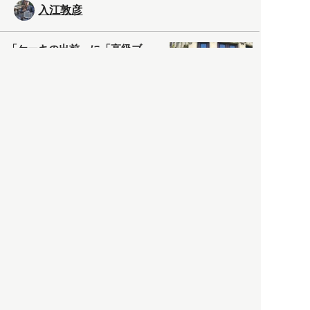
入江敦彦
「ケーキの出前」に「高級ブ
ランドのサブスク」も――コ
ロナ禍のなか「進化」する百
貨店
政治・経済
2021.05.02
都市商業研究所
「高度外国人材」という言葉
に潜む欺瞞と、日本が搾取し
依存する圧倒的多数の外国人
労働者の実像とは？
社会
2021.05.01
月刊日本