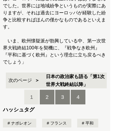
でした。世界には地域紛争というものが実際にあ
りますが、それは過去にヨーロッパが経験した紛
争と比較すればほんの僅かなものであるといえま
す。
いま、欧州懐疑派が勃興している中、第一次世
界大戦終結100年を契機に、『戦争なき欧州』
『平和に基づく欧州』という理念に立ち戻るべき
でしょう」
日本の政治家も語る「第1次
次のページ
世界大戦終結以降」
1
2
3
4
ハッシュタグ
ナポレオン
フランス
平和