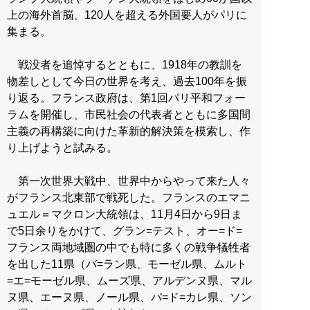
上の海外首脳、120人を超える外国要人がパリに
集まる。
戦没者を追悼するとともに、1918年の教訓を
物差しとして今日の世界を考え、過去100年を振
り返る。フランス政府は、第1回パリ平和フォー
ラムを開催し、市民社会の代表者とともに多国間
主義の再構築に向けた革新的解決策を模索し、作
り上げようと試みる。
第一次世界大戦中、世界中からやって来た人々
がフランス北東部で戦死した。フランスのエマニ
ュエル＝マクロン大統領は、11月4日から9日ま
で5日余りをかけて、グラン=テスト、オー=ド=
フランス両地域圏の中でも特に多くの戦争犠牲者
を出した11県（バ=ラン県、モーゼル県、ムルト
=エ=モーゼル県、ムーズ県、アルデンヌ県、マル
ヌ県、エーヌ県、ノール県、パ=ド=カレ県、ソン