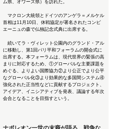
ム県、オワーズ県）を訪れた。
マクロン大統領とドイツのアンゲラ＝メルケル
首相は11月10日、休戦協定が署名されたコンピ
エーニュの森で仏独記念式典に出席する。
続いてラ・ヴィレット公園内のグランド・アル
に移動し、第1回パリ平和フォーラムの開会式に
出席する。本フォーラムは、現代世界の緊張の高
まりに対応するため、①グローバルな主要課題を
めぐる、よりよい国際協力②より公正でより公平
なグローバル化③より効果的な多国間システム④
強化された正当性などに貢献するプロジェクト、
アイデア、イニシアティブを発表、議論する年次
会合となることを目指すという。
ナポレオン一世の末裔が語る、戦争な