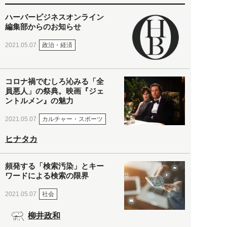
ハーバービジネスオンライン
編集部からのお知らせ
政治・経済
2021.05.07
コロナ禍でむしろ沁みる「全
員悪人」の祭典。映画『ジェ
ントルメン』の魅力
カルチャー・スポーツ
2021.05.07
ヒナタカ
頻発する「検索汚染」とキー
ワードによる検索の限界
社会
2021.05.07
柳井政和