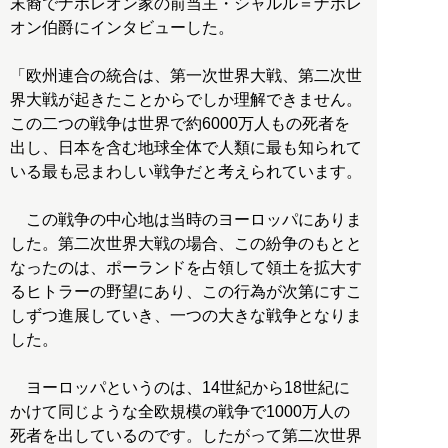
末裔でナポレオン家の前当主・シャルル＝ナポレ
オン伯爵にインタビューした。
「欧州連合の統合は、第一次世界大戦、第二次世
界大戦が起きたことからでしか理解できません。
この二つの戦争は世界で約6000万人もの死者を
出し、日本を含む地球全体で人類に最も知られて
いる最も忌まわしい戦争だと考えられています。
この戦争の中心地は当時のヨーロッパにありま
した。第二次世界大戦の場合、この紛争のもとと
なったのは、ポーランドを占領して領土を拡大す
るヒトラーの野望にあり、この行為が次第にすこ
しずつ進展していき、一つの大きな戦争となりま
した。
ヨーロッパというのは、14世紀から18世紀に
かけて同じような全欧規模の戦争で1000万人の
死者を出しているのです。したがって第二次世界