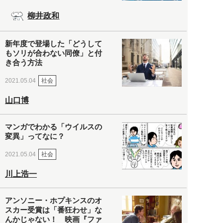
柳井政和
新年度で登場した「どうして
もソリが合わない同僚」と付
き合う方法
社会
2021.05.04
山口博
マンガでわかる「ウイルスの
変異」ってなに？
社会
2021.05.04
川上浩一
アンソニー・ホプキンスのオ
スカー受賞は「番狂わせ」な
んかじゃない！ 映画『ファ