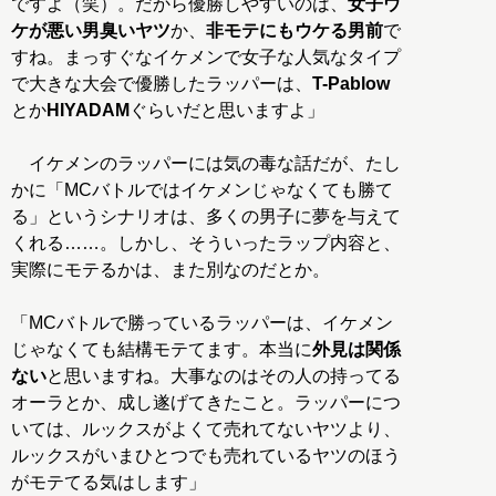
ですよ（笑）。だから優勝しやすいのは、
女子ウ
ケが悪い男臭いヤツ
か、
非モテにもウケる男前
で
すね。まっすぐなイケメンで女子な人気なタイプ
で大きな大会で優勝したラッパーは、
T-Pablow
とか
HIYADAM
ぐらいだと思いますよ」
イケメンのラッパーには気の毒な話だが、たし
かに「MCバトルではイケメンじゃなくても勝て
る」というシナリオは、多くの男子に夢を与えて
くれる……。しかし、そういったラップ内容と、
実際にモテるかは、また別なのだとか。
「MCバトルで勝っているラッパーは、イケメン
じゃなくても結構モテてます。本当に
外見は関係
ない
と思いますね。大事なのはその人の持ってる
オーラとか、成し遂げてきたこと。ラッパーにつ
いては、ルックスがよくて売れてないヤツより、
ルックスがいまひとつでも売れているヤツのほう
がモテてる気はします」