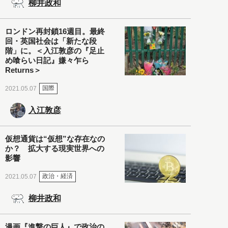
柳井政和
ロンドン再封鎖16週目。最終
回・英国社会は「新たな段
階」に。＜入江敦彦の『足止
め喰らい日記』嫌々乍ら
Returns＞
国際
2021.05.07
入江敦彦
仮想通貨は“仮想”な存在なの
か？ 拡大する現実世界への
影響
政治・経済
2021.05.07
柳井政和
漫画『進撃の巨人』で政治の