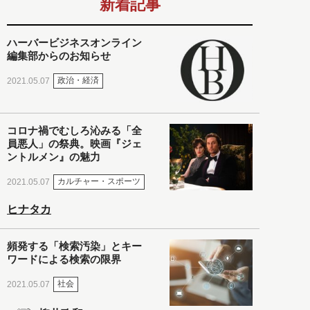
新着記事
ハーバービジネスオンライン
編集部からのお知らせ
政治・経済
2021.05.07
コロナ禍でむしろ沁みる「全
員悪人」の祭典。映画『ジェ
ントルメン』の魅力
カルチャー・スポーツ
2021.05.07
ヒナタカ
頻発する「検索汚染」とキー
ワードによる検索の限界
社会
2021.05.07