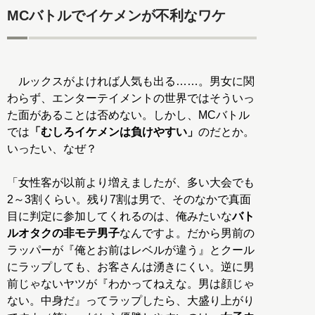
MCバトルでイケメンが不利なワケ
ルックスがよければ人気も出る……。男女に関
わらず、エンターテイメントの世界ではそういっ
た面があることは否めない。しかし、MCバトル
では
「むしろイケメンは負けやすい」
のだとか。
いったい、なぜ？
「女性客が以前より増えましたが、多い大会でも
2～3割くらい。残り7割は男で、そのなかで真面
目に判定に参加してくれるのは、俺みたいな
バト
ルオタクの非モテ男子
なんですよ。だから男前の
ラッパーが『俺とお前はレベルが違う』とクール
にラップしても、お客さんは湧きにくい。逆に男
前じゃないヤツが『わかってねえな。男は顔じゃ
ない。中身だ』ってラップしたら、大盛り上がり