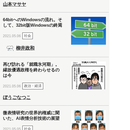
山本マサヤ
64bitへのWindowsの流れ。そ
して、32bit版Windowsの終焉
社会
2021.05.06
柳井政和
再び訪れる「就職氷河期」。
縁故優遇政権を終わらせるの
は今
政治・経済
2021.05.06
ぼうごなつこ
微表情研究の世界的権威に聞
いた、AI表情分析技術の展望
社会
2021.05.05