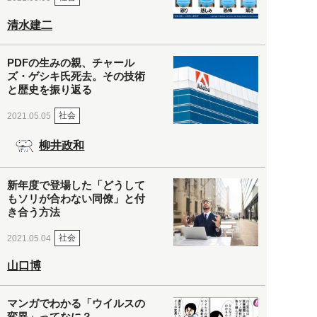
清水建二
PDFの生みの親、チャール
ズ・ゲシキ氏死去。その技術
と歴史を振り返る
社会
2021.05.05
柳井政和
新年度で登場した「どうして
もソリが合わない同僚」と付
き合う方法
社会
2021.05.04
山口博
マンガでわかる「ウイルスの
変異」ってなに？