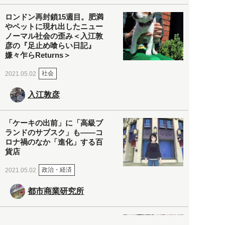
ロンドン再封鎖15週目。肥満
やペットに現れ出したニュー
ノーマル社会の歪み＜入江敦
彦の『足止め喰らい日記』
嫌々乍らReturns＞
社会
2021.05.02
入江敦彦
「ケーキの出前」に「高級ブ
ランドのサブスク」も――コ
ロナ禍のなか「進化」する百
貨店
政治・経済
2021.05.02
都市商業研究所
「高度外国人材」という言葉