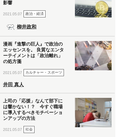
影響
政治・経済
2021.05.07
柳井政和
漫画『進撃の巨人』で政治の
エッセンスを。 良質なエンタ
ーテイメントは「政治離れ」
の処方箋
カルチャー・スポーツ
2021.05.07
井田 真人
上司の「応援」なんて部下に
は響かない！？ 今すぐ職場
に導入するべきモチベーショ
ンアップの方法
社会
2021.05.07