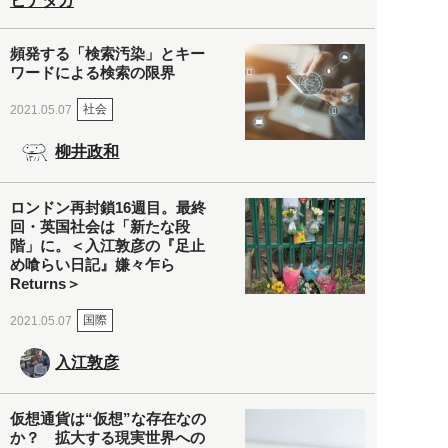
ヒナタカ
頻発する「検索汚染」とキー
ワードによる検索の限界
社会
2021.05.07
柳井政和
ロンドン再封鎖16週目。最終
回・英国社会は「新たな段
階」に。＜入江敦彦の『足止
め喰らい日記』嫌々乍ら
Returns＞
国際
2021.05.07
入江敦彦
仮想通貨は“仮想”な存在なの
か？ 拡大する現実世界への