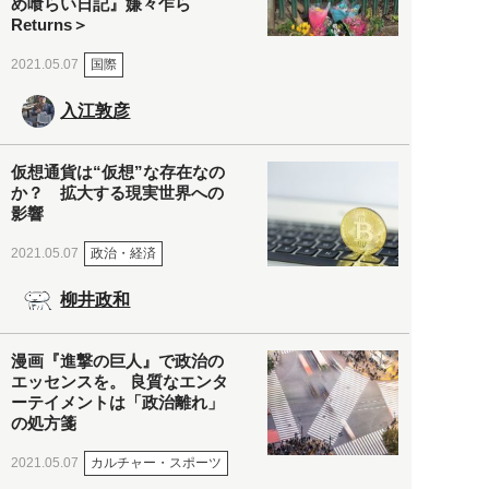
め喰らい日記』嫌々乍ら
Returns＞
国際
2021.05.07
入江敦彦
仮想通貨は“仮想”な存在なの
か？ 拡大する現実世界への
影響
政治・経済
2021.05.07
柳井政和
漫画『進撃の巨人』で政治の
エッセンスを。 良質なエンタ
ーテイメントは「政治離れ」
の処方箋
カルチャー・スポーツ
2021.05.07