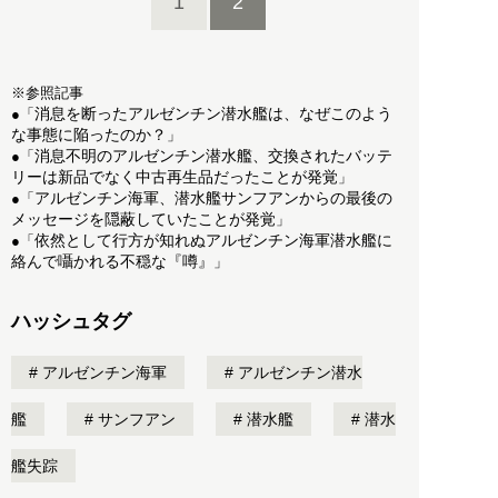
1
2
※参照記事
消息を断ったアルゼンチン潜水艦は、なぜこのよう
●「
な事態に陥ったのか？
」
消息不明のアルゼンチン潜水艦、交換されたバッテ
●「
リーは新品でなく中古再生品だったことが発覚
」
アルゼンチン海軍、潜水艦サンフアンからの最後の
●「
メッセージを隠蔽していたことが発覚
」
依然として行方が知れぬアルゼンチン海軍潜水艦に
●「
絡んで囁かれる不穏な『噂』
」
ハッシュタグ
アルゼンチン海軍
アルゼンチン潜水
艦
サンフアン
潜水艦
潜水
艦失踪