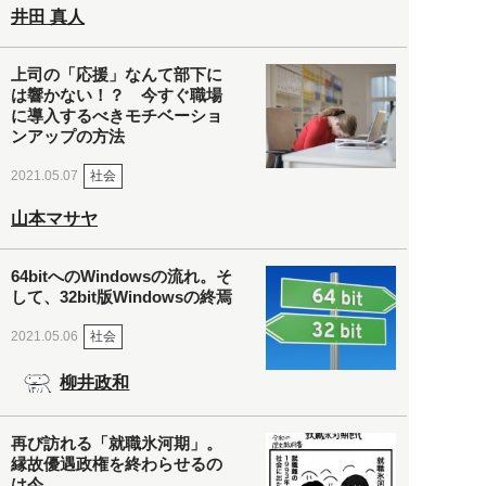
井田 真人
上司の「応援」なんて部下に
は響かない！？ 今すぐ職場
に導入するべきモチベーショ
ンアップの方法
社会
2021.05.07
山本マサヤ
64bitへのWindowsの流れ。そ
して、32bit版Windowsの終焉
社会
2021.05.06
柳井政和
再び訪れる「就職氷河期」。
縁故優遇政権を終わらせるの
は今