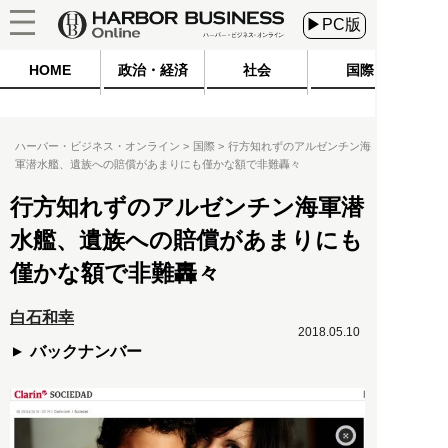
▶PC版
HOME
政治・経済
社会
国際
ハーバー・ビジネス・オンライン
国際
行方知れずのアルゼンチン海
軍潜水艦、遺族への賠償があまりにも僅かな額で非難轟々
行方知れずのアルゼンチン海軍潜
水艦、遺族への賠償があまりにも
僅かな額で非難轟々
白石和幸
2018.05.10
バックナンバー