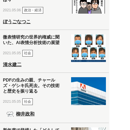
政治・経済
2021.05.06
ぼうごなつこ
微表情研究の世界的権威に聞
いた、AI表情分析技術の展望
社会
2021.05.05
清水建二
PDFの生みの親、チャール
ズ・ゲシキ氏死去。その技術
と歴史を振り返る
社会
2021.05.05
柳井政和