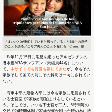
「まだパパが乗船していると思っている」と2歳半の息子
のことを語るノエリア夫人のことを報じる「Clarin」紙
昨年11月15日に消息を絶ったアルゼンチンの
潜水艦ARAサンフアン（乗組員44名）につい
て、
本サイトでも何度も報じてきた
が、今もその
家族そして国民の前にその解明は一向にされてい
ない。
海軍本部の建物内部には今も家族に用意されて
いる士官室で2家族が寝泊まりをしているとい
う。そこでは、いつも下士官が二人、6時間毎の
交代で24時間体制で家族が何か困った時の為に待