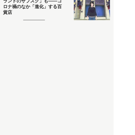
ランドのサブスク」も――コ
ロナ禍のなか「進化」する百
貨店
政治・経済
2021.05.02
都市商業研究所
「高度外国人材」という言葉
に潜む欺瞞と、日本が搾取し
依存する圧倒的多数の外国人
労働者の実像とは？
社会
2021.05.01
月刊日本
以前の記事をもっと見る