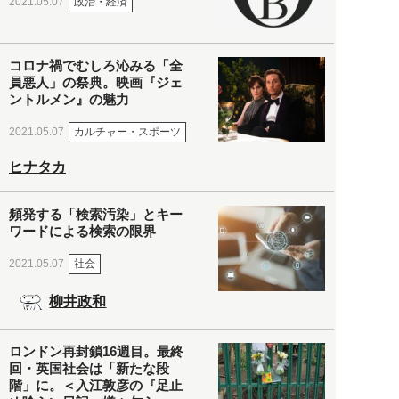
政治・経済
2021.05.07
コロナ禍でむしろ沁みる「全
員悪人」の祭典。映画『ジェ
ントルメン』の魅力
カルチャー・スポーツ
2021.05.07
ヒナタカ
頻発する「検索汚染」とキー
ワードによる検索の限界
社会
2021.05.07
柳井政和
ロンドン再封鎖16週目。最終
回・英国社会は「新たな段
階」に。＜入江敦彦の『足止