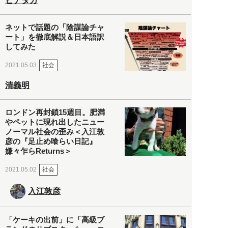
ヒナタカ
ネットで話題の「陰謀論チャ
ート」を徹底解説＆日本語訳
してみた
社会
2021.05.03
清義明
ロンドン再封鎖15週目。肥満
やペットに現れ出したニュー
ノーマル社会の歪み＜入江敦
彦の『足止め喰らい日記』
嫌々乍らReturns＞
社会
2021.05.02
入江敦彦
「ケーキの出前」に「高級ブ