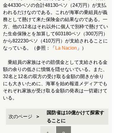
金44330ペソの合計48130ペソ（24万円）が支払
われるだけなのである。これが海軍の乗組員が義
務として懸けて来た保険金の結果なのである。一
方、他の12名はそれ以外に個人で別枠で懸けてい
た生命保険とを加算して603180ペソ（300万円）
から822230ペソ（410万円）が支給されることに
なっている。（参照：「
La Nacion
」）
乗組員の家族はその賠償金として支給される金
額の余りの低さに憤慨を隠せないでいる。また、
32名と12名の双方の受け取る金額の開きが余り
にも大きいために、海軍を始め報道メディアでも
それぞれ家族が受け取る金額の発表は一切避けて
いる。
国防省は10億かけて探索す
次のページ
ることに