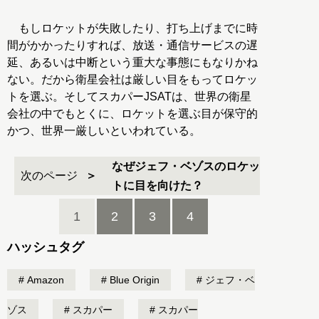
もしロケットが失敗したり、打ち上げまでに時
間がかかったりすれば、放送・通信サービスの遅
延、あるいは中断という重大な事態にもなりかね
ない。だから衛星会社は厳しい目をもってロケッ
トを選ぶ。そしてスカパーJSATは、世界の衛星
会社の中でもとくに、ロケットを選ぶ目が保守的
かつ、世界一厳しいといわれている。
なぜジェフ・ベゾスのロケッ
次のページ
トに目を向けた？
1
2
3
4
ハッシュタグ
Amazon
Blue Origin
ジェフ・ベ
ゾス
スカパー
スカパー