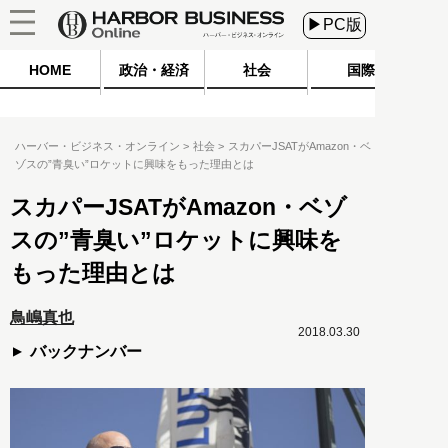
▶PC版
HOME
政治・経済
社会
国際
ハーバー・ビジネス・オンライン
社会
スカパーJSATがAmazon・ベ
ゾスの”青臭い”ロケットに興味をもった理由とは
スカパーJSATがAmazon・ベゾ
スの”青臭い”ロケットに興味を
もった理由とは
鳥嶋真也
2018.03.30
バックナンバー