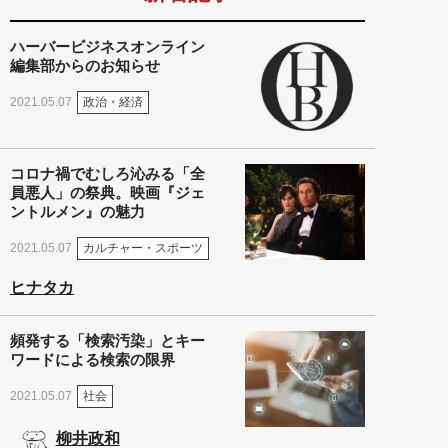
ハーバービジネスオンライン
編集部からのお知らせ
政治・経済
2021.05.07
コロナ禍でむしろ沁みる「全
員悪人」の祭典。映画『ジェ
ントルメン』の魅力
カルチャー・スポーツ
2021.05.07
ヒナタカ
頻発する「検索汚染」とキー
ワードによる検索の限界
社会
2021.05.07
柳井政和