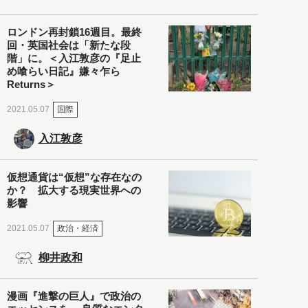
ロンドン再封鎖16週目。最終
回・英国社会は「新たな段
階」に。＜入江敦彦の『足止
め喰らい日記』嫌々乍ら
Returns＞
国際
2021.05.07
入江敦彦
仮想通貨は“仮想”な存在なの
か？ 拡大する現実世界への
影響
政治・経済
2021.05.07
柳井政和
漫画『進撃の巨人』で政治の