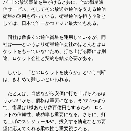
パー! の放送事業を手がけると共に、他の衛星通
信サービス、そしてその放送や通信を支える通信
衛星の運用も行っている。衛星通信を担う企業と
しては、日本で唯一かつアジア最大でもある。
同社は数多くの通信衛星を運用しているが、同
社は――というより衛星通信会社のほとんどはロ
ケットをもっていないため、打ち上げる際には別
途、ロケット会社と契約を結ぶ必要がある。
しかし、「どのロケットを使うか」という判断
は、きわめて難しいといわれる。
たとえば、当然ながら安価に打ち上げられるほ
うがいいから、価格は重要になる。そのいっぽう
で、衛星は1機あたり数百億円もするため、ロケ
ットの信頼性、成功率も重要になる。さらに、打
ち上げのスケジュールや、投入する軌道などの要
望に応えてくれる柔軟性も重要視される。