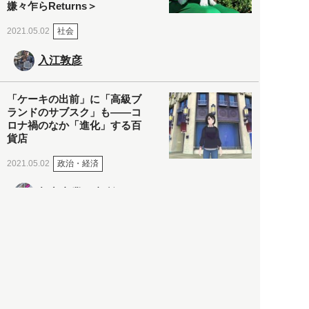
嫌々乍らReturns＞
社会
2021.05.02
入江敦彦
「ケーキの出前」に「高級ブ
ランドのサブスク」も――コ
ロナ禍のなか「進化」する百
貨店
政治・経済
2021.05.02
都市商業研究所
「高度外国人材」という言葉
に潜む欺瞞と、日本が搾取し
依存する圧倒的多数の外国人
労働者の実像とは？
社会
2021.05.01