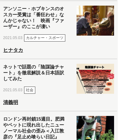
アンソニー・ホプキンスのオ
スカー受賞は「番狂わせ」な
んかじゃない！ 映画『ファ
ーザー』のここが凄い
カルチャー・スポーツ
2021.05.03
ヒナタカ
ネットで話題の「陰謀論チャ
ート」を徹底解説＆日本語訳
してみた
社会
2021.05.03
清義明
ロンドン再封鎖15週目。肥満
やペットに現れ出したニュー
ノーマル社会の歪み＜入江敦
彦の『足止め喰らい日記』