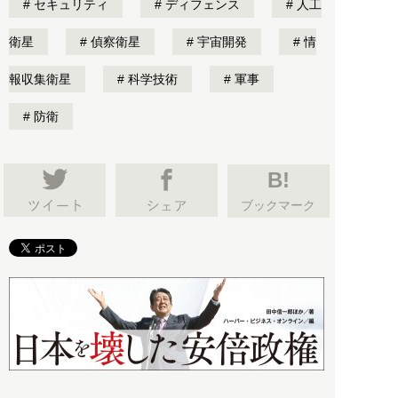
セキュリティ
ディフェンス
人工
衛星
偵察衛星
宇宙開発
情
報収集衛星
科学技術
軍事
防衛
B!
ブックマーク