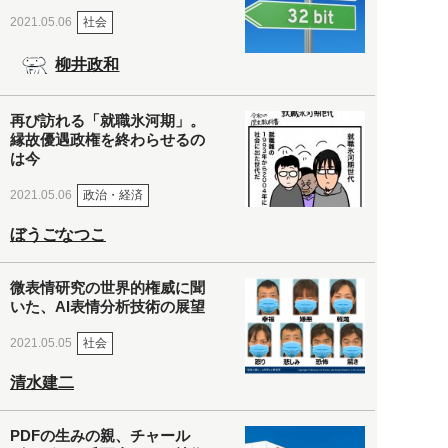
社会
2021.05.06
柳井政和
再び訪れる「就職氷河期」。
縁故優遇政権を終わらせるの
は今
政治・経済
2021.05.06
ぼうごなつこ
微表情研究の世界的権威に聞
いた、AI表情分析技術の展望
社会
2021.05.05
清水建二
PDFの生みの親、チャール