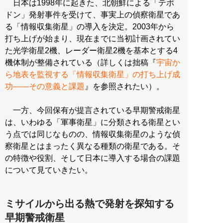
日本は1998年に起きた、北朝鮮による「テポ
ドン」発射事件を受けて、事実上の偵察衛星であ
る「情報収集衛星」の導入を決定。2003年から
打ち上げが始まり、現在までに当初計画されてい
た光学衛星2機、レーダー衛星2機を基本とする4
機体制が整備されている（詳しくは拙稿『
宇宙か
ら地表を監視する「情報収集衛星」の打ち上げ成
功――その意義と課題
』を参照されたい）。
一方、今回保有が提言されている早期警戒衛星
は、いわゆる「軍事衛星」に分類される衛星とい
う点では同じなものの、情報収集衛星のような偵
察衛星とはまったく異なる種類の衛星である。そ
の特徴や役割、そして日本に導入する場合の課題
について見ていきたい。
ミサイルから出る熱で発射を探知する
早期警戒衛星