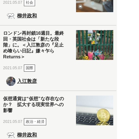
社会
2021.05.07
柳井政和
ロンドン再封鎖16週目。最終
回・英国社会は「新たな段
階」に。＜入江敦彦の『足止
め喰らい日記』嫌々乍ら
Returns＞
国際
2021.05.07
入江敦彦
仮想通貨は“仮想”な存在なの
か？ 拡大する現実世界への
影響
政治・経済
2021.05.07
柳井政和