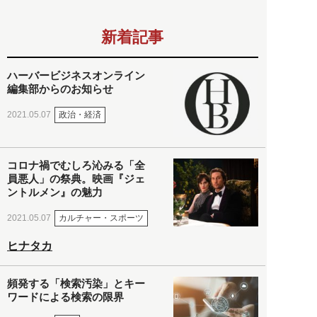
新着記事
ハーバービジネスオンライン
編集部からのお知らせ
政治・経済
2021.05.07
コロナ禍でむしろ沁みる「全
員悪人」の祭典。映画『ジェ
ントルメン』の魅力
カルチャー・スポーツ
2021.05.07
ヒナタカ
頻発する「検索汚染」とキー
ワードによる検索の限界