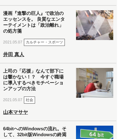
漫画『進撃の巨人』で政治の
エッセンスを。 良質なエンタ
ーテイメントは「政治離れ」
の処方箋
カルチャー・スポーツ
2021.05.07
井田 真人
上司の「応援」なんて部下に
は響かない！？ 今すぐ職場
に導入するべきモチベーショ
ンアップの方法
社会
2021.05.07
山本マサヤ
64bitへのWindowsの流れ。そ
して、32bit版Windowsの終焉