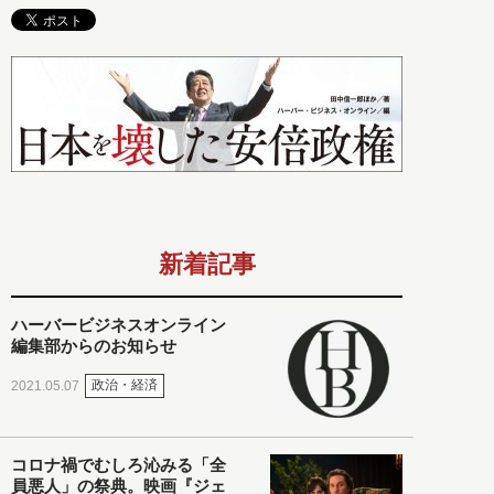
新着記事
ハーバービジネスオンライン
編集部からのお知らせ
政治・経済
2021.05.07
コロナ禍でむしろ沁みる「全
員悪人」の祭典。映画『ジェ