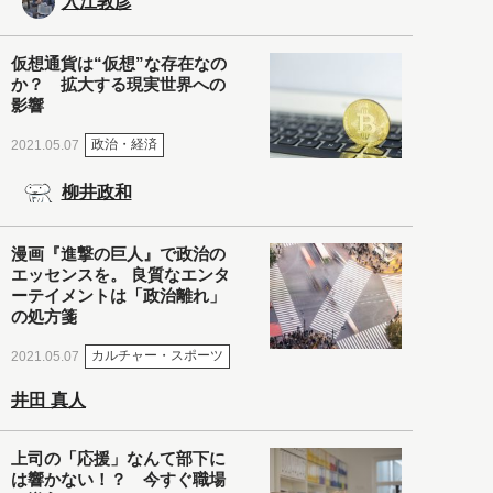
入江敦彦
仮想通貨は“仮想”な存在なの
か？ 拡大する現実世界への
影響
政治・経済
2021.05.07
柳井政和
漫画『進撃の巨人』で政治の
エッセンスを。 良質なエンタ
ーテイメントは「政治離れ」
の処方箋
カルチャー・スポーツ
2021.05.07
井田 真人
上司の「応援」なんて部下に
は響かない！？ 今すぐ職場