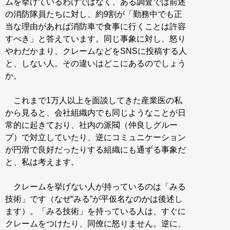
ムを挙げているわけではなく、ある調査では前述
の消防隊員たちに対し、約9割が「勤務中でも正
当な理由があれば消防車で食事に行くことは許容
すべき」と答えています。同じ事象に対し、怒り
やわだかまり、クレームなどをSNSに投稿する人
と、しない人。その違いはどこにあるのでしょう
か。
これまで1万人以上を面談してきた産業医の私
から見ると、会社組織内でも同じようなことが日
常的に起きており、社内の派閥（仲良しグルー
プ）で対立していたり、逆にコミュニケーション
が円滑で良好だったりする組織にも通ずる事象だ
と、私は考えます。
クレームを挙げない人が持っているのは「みる
技術」です（なぜ“みる”が平仮名なのかは後述し
ます）。「みる技術」を持っている人は、すぐに
クレームをつけたり、同僚に怒りません。逆に、