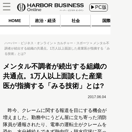
▶PC版
HOME
政治・経済
社会
国際
ハーバー・ビジネス・オンライン
カルチャー・スポーツ
メンタル不
調者が続出する組織の共通点。1万人以上面談した産業医が指摘する「み
る技術」とは?
メンタル不調者が続出する組織の
共通点。1万人以上面談した産業
医が指摘する「みる技術」とは?
2017.06.04
昨今、クレームに関する報道を目にする機会が
増えました。勤務中にうどん屋に立ち寄った消防
隊員が通報されたり、電車の運転士がクレームを
恐れ、水分補給もできず熱中症・脱水症状に至っ