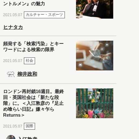
ントルメン』の魅力
カルチャー・スポーツ
2021.05.07
ヒナタカ
頻発する「検索汚染」とキー
ワードによる検索の限界
社会
2021.05.07
柳井政和
ロンドン再封鎖16週目。最終
回・英国社会は「新たな段
階」に。＜入江敦彦の『足止
め喰らい日記』嫌々乍ら
Returns＞
国際
2021.05.07