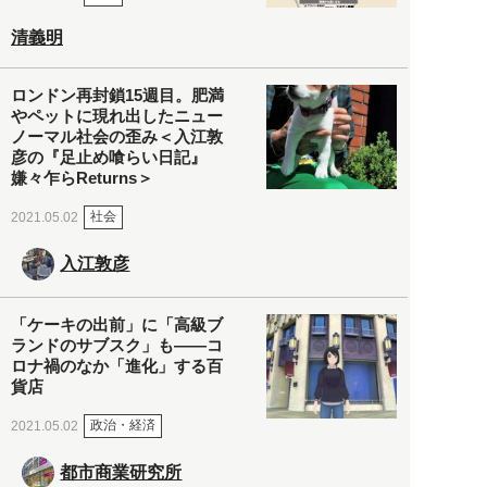
清義明
ロンドン再封鎖15週目。肥満
やペットに現れ出したニュー
ノーマル社会の歪み＜入江敦
彦の『足止め喰らい日記』
嫌々乍らReturns＞
社会
2021.05.02
入江敦彦
「ケーキの出前」に「高級ブ
ランドのサブスク」も――コ
ロナ禍のなか「進化」する百
貨店
政治・経済
2021.05.02
都市商業研究所