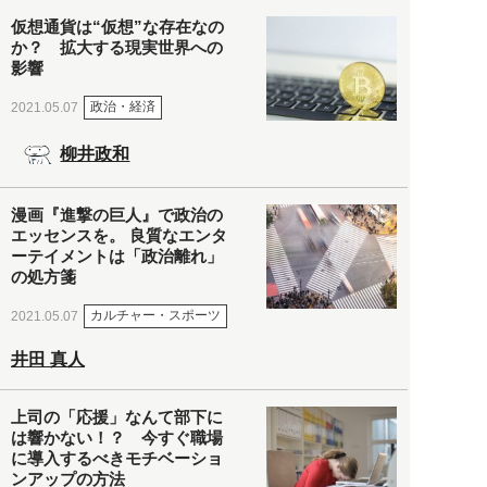
仮想通貨は“仮想”な存在なの
か？ 拡大する現実世界への
影響
政治・経済
2021.05.07
柳井政和
漫画『進撃の巨人』で政治の
エッセンスを。 良質なエンタ
ーテイメントは「政治離れ」
の処方箋
カルチャー・スポーツ
2021.05.07
井田 真人
上司の「応援」なんて部下に
は響かない！？ 今すぐ職場
に導入するべきモチベーショ
ンアップの方法