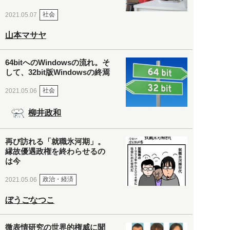
社会
2021.05.07
山本マサヤ
64bitへのWindowsの流れ。そ
して、32bit版Windowsの終焉
社会
2021.05.06
柳井政和
再び訪れる「就職氷河期」。
縁故優遇政権を終わらせるの
は今
政治・経済
2021.05.06
ぼうごなつこ
微表情研究の世界的権威に聞