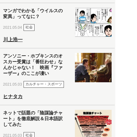
マンガでわかる「ウイルスの
変異」ってなに？
社会
2021.05.04
川上浩一
アンソニー・ホプキンスのオ
スカー受賞は「番狂わせ」な
んかじゃない！ 映画『ファ
ーザー』のここが凄い
カルチャー・スポーツ
2021.05.03
ヒナタカ
ネットで話題の「陰謀論チャ
ート」を徹底解説＆日本語訳
してみた
社会
2021.05.03