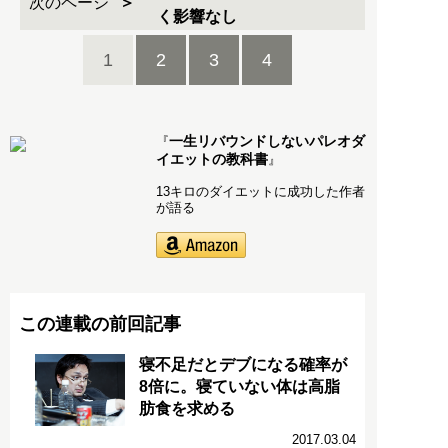
次のページ
く影響なし
1
2
3
4
一生リバウンドしないパレオダ
『
イエットの教科書
』
13キロのダイエットに成功した作者
が語る
この連載の前回記事
寝不足だとデブになる確率が
8倍に。寝ていない体は高脂
肪食を求める
2017.03.04