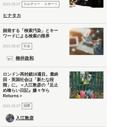
カルチャー・スポーツ
2021.05.07
ヒナタカ
頻発する「検索汚染」とキー
ワードによる検索の限界
社会
2021.05.07
柳井政和
ロンドン再封鎖16週目。最終
回・英国社会は「新たな段
階」に。＜入江敦彦の『足止
め喰らい日記』嫌々乍ら
Returns＞
国際
2021.05.07
入江敦彦