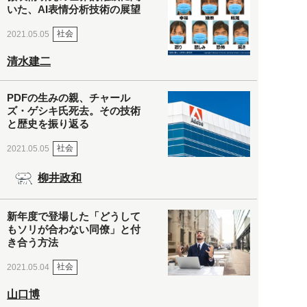
いた、AI表情分析技術の展望
社会
2021.05.05
清水建二
PDFの生みの親、チャール
ズ・ゲシキ氏死去。その技術
と歴史を振り返る
社会
2021.05.05
柳井政和
新年度で登場した「どうして
もソリが合わない同僚」と付
き合う方法
社会
2021.05.04
山口博