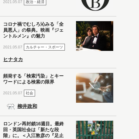
政治・経済
2021.05.07
コロナ禍でむしろ沁みる「全
員悪人」の祭典。映画『ジェ
ントルメン』の魅力
カルチャー・スポーツ
2021.05.07
ヒナタカ
頻発する「検索汚染」とキー
ワードによる検索の限界
社会
2021.05.07
柳井政和
ロンドン再封鎖16週目。最終
回・英国社会は「新たな段
階」に。＜入江敦彦の『足止