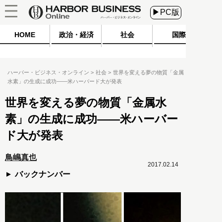
▶PC版
HOME
政治・経済
社会
国際
ハーバー・ビジネス・オンライン
社会
世界を変える夢の物質「金属
水素」の生成に成功――米ハーバード大が発表
世界を変える夢の物質「金属水
素」の生成に成功――米ハーバー
ド大が発表
鳥嶋真也
2017.02.14
バックナンバー