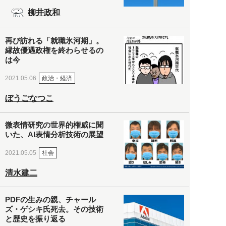
柳井政和
再び訪れる「就職氷河期」。
縁故優遇政権を終わらせるの
は今
政治・経済
2021.05.06
ぼうごなつこ
微表情研究の世界的権威に聞
いた、AI表情分析技術の展望
社会
2021.05.05
清水建二
PDFの生みの親、チャール
ズ・ゲシキ氏死去。その技術
と歴史を振り返る