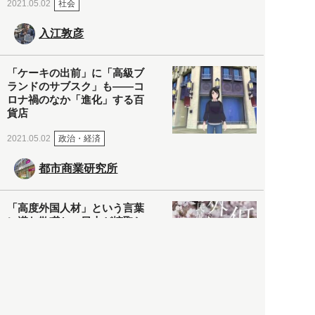
社会
2021.05.02
入江敦彦
「ケーキの出前」に「高級ブ
ランドのサブスク」も――コ
ロナ禍のなか「進化」する百
貨店
政治・経済
2021.05.02
都市商業研究所
「高度外国人材」という言葉
に潜む欺瞞と、日本が搾取し
依存する圧倒的多数の外国人
労働者の実像とは？
社会
2021.05.01
月刊日本