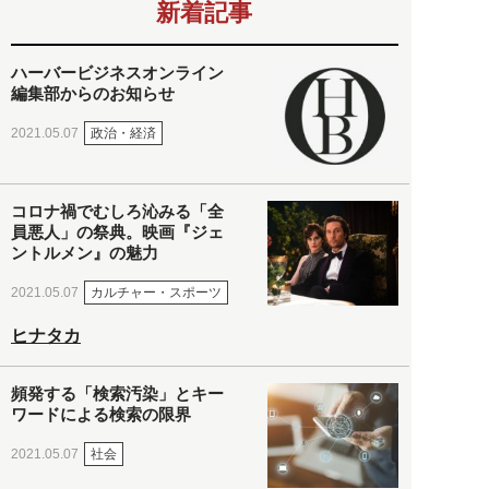
新着記事
ハーバービジネスオンライン
編集部からのお知らせ
政治・経済
2021.05.07
コロナ禍でむしろ沁みる「全
員悪人」の祭典。映画『ジェ
ントルメン』の魅力
カルチャー・スポーツ
2021.05.07
ヒナタカ
頻発する「検索汚染」とキー
ワードによる検索の限界
社会
2021.05.07