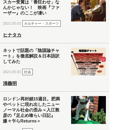
スカー受賞は「番狂わせ」な
んかじゃない！ 映画『ファ
ーザー』のここが凄い
カルチャー・スポーツ
2021.05.03
ヒナタカ
ネットで話題の「陰謀論チャ
ート」を徹底解説＆日本語訳
してみた
社会
2021.05.03
清義明
ロンドン再封鎖15週目。肥満
やペットに現れ出したニュー
ノーマル社会の歪み＜入江敦
彦の『足止め喰らい日記』
嫌々乍らReturns＞