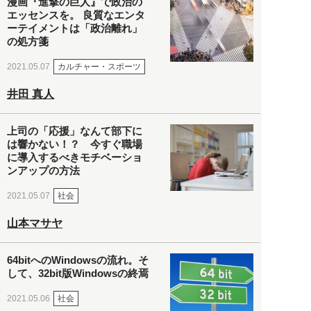
漫画『進撃の巨人』で政治の
エッセンスを。 良質なエンタ
ーテイメントは「政治離れ」
の処方箋
カルチャー・スポーツ
2021.05.07
井田 真人
上司の「応援」なんて部下に
は響かない！？ 今すぐ職場
に導入するべきモチベーショ
ンアップの方法
社会
2021.05.07
山本マサヤ
64bitへのWindowsの流れ。そ
して、32bit版Windowsの終焉
社会
2021.05.06