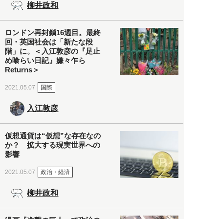
柳井政和
ロンドン再封鎖16週目。最終
回・英国社会は「新たな段
階」に。＜入江敦彦の『足止
め喰らい日記』嫌々乍ら
Returns＞
国際
2021.05.07
入江敦彦
仮想通貨は“仮想”な存在なの
か？ 拡大する現実世界への
影響
政治・経済
2021.05.07
柳井政和