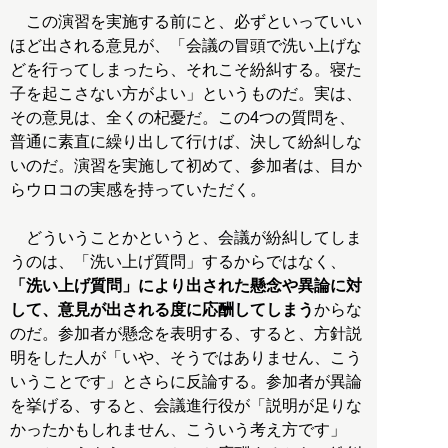
この演習を実施する前にと、必ずといっていい
ほど出される意見が、「会議の冒頭で洗い上げな
どを行ってしまったら、それこそ紛糾する。寝た
子を起こさない方がよい」というものだ。実は、
その意見は、全くの杞憂だ。この4つの質問を、
普通に素直に繰り出して行けば、決して紛糾しな
いのだ。演習を実施して初めて、参加者は、目か
らウロコの実感を持っていただく。
どういうことかというと、会議が紛糾してしま
うのは、「洗い上げ質問」するからではなく、
「洗い上げ質問」により出された懸念や異論に対
して、意見が出される度に応酬してしまう
からな
のだ。参加者が懸念を表明する、すると、方針説
明をした人が「いや、そうではありません、こう
いうことです」とさらに反論する。参加者が異論
を挙げる、すると、会議進行役が「説明が足りな
かったかもしれません、こういう考え方です」