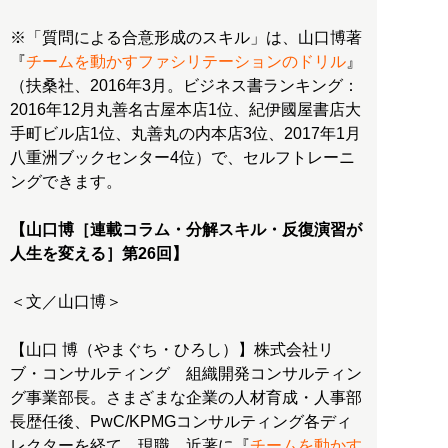
※「質問による合意形成のスキル」は、山口博著
『
チームを動かすファシリテーションのドリル
』
（扶桑社、2016年3月。ビジネス書ランキング：
2016年12月丸善名古屋本店1位、紀伊國屋書店大
手町ビル店1位、丸善丸の内本店3位、2017年1月
八重洲ブックセンター4位）で、セルフトレーニ
ングできます。
【山口博［連載コラム・分解スキル・反復演習が
人生を変える］第26回】
＜文／山口博＞
【山口 博（やまぐち・ひろし）】株式会社リ
ブ・コンサルティング 組織開発コンサルティン
グ事業部長。さまざまな企業の人材育成・人事部
長歴任後、PwC/KPMGコンサルティング各ディ
レクターを経て、現職。近著に『
チームを動かす