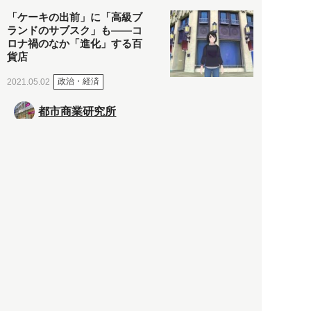
「ケーキの出前」に「高級ブ
ランドのサブスク」も――コ
ロナ禍のなか「進化」する百
貨店
政治・経済
2021.05.02
都市商業研究所
「高度外国人材」という言葉
に潜む欺瞞と、日本が搾取し
依存する圧倒的多数の外国人
労働者の実像とは？
社会
2021.05.01
月刊日本
以前の記事をもっと見る