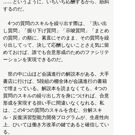
……というように、いちいち応酬するから、紛糾
するのだ。
4つの質問のスキルを繰り出す際は、「洗い出
し質問」「掘り下げ質問」「示唆質問」「まとめ
の質問」の順に、素直にそのまま、その質問を繰
り出してって、決して応酬しないことさえ気に留
めておけば、誰でも合意形成のためのファシリテ
ーションを実現できるのだ。
世の中に山ほど会議進行の解説本がある。大手
書店に行けば、5段組の棚全体が会議進行の書籍
で埋まっている。解説本を読まなくても、4つの
質問のスキルの繰り出し方を身につければ、合意
形成を実現する担い手に間違いなくなれる。私
は、この4つの質問のスキルを含む、分解スキ
ル・反復演習型能力開発プログラムが、生産性向
上、ひいては働き方改革の鍵であると確信してい
る。