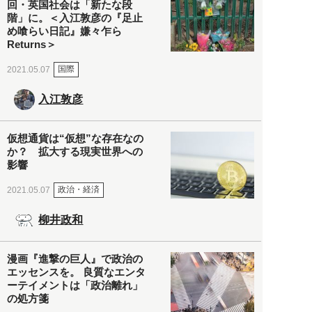
回・英国社会は「新たな段
階」に。＜入江敦彦の『足止
め喰らい日記』嫌々乍ら
Returns＞
国際
2021.05.07
入江敦彦
仮想通貨は“仮想”な存在なの
か？ 拡大する現実世界への
影響
政治・経済
2021.05.07
柳井政和
漫画『進撃の巨人』で政治の
エッセンスを。 良質なエンタ
ーテイメントは「政治離れ」
の処方箋