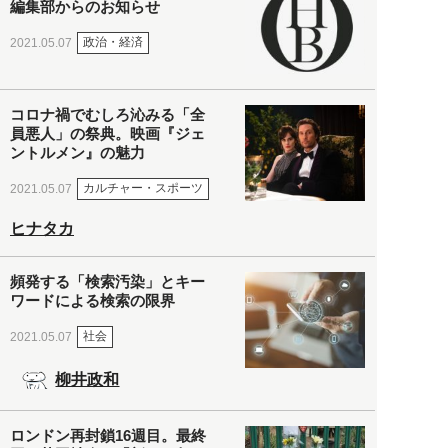
編集部からのお知らせ
政治・経済
2021.05.07
コロナ禍でむしろ沁みる「全
員悪人」の祭典。映画『ジェ
ントルメン』の魅力
カルチャー・スポーツ
2021.05.07
ヒナタカ
頻発する「検索汚染」とキー
ワードによる検索の限界
社会
2021.05.07
柳井政和
ロンドン再封鎖16週目。最終