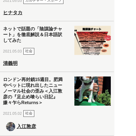
カルチャー・スポーツ
2021.05.03
ヒナタカ
ネットで話題の「陰謀論チャ
ート」を徹底解説＆日本語訳
してみた
社会
2021.05.03
清義明
ロンドン再封鎖15週目。肥満
やペットに現れ出したニュー
ノーマル社会の歪み＜入江敦
彦の『足止め喰らい日記』
嫌々乍らReturns＞
社会
2021.05.02
入江敦彦