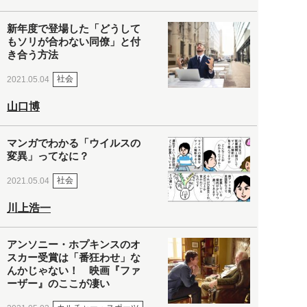
新年度で登場した「どうして
もソリが合わない同僚」と付
き合う方法
社会
2021.05.04
山口博
マンガでわかる「ウイルスの
変異」ってなに？
社会
2021.05.04
川上浩一
アンソニー・ホプキンスのオ
スカー受賞は「番狂わせ」な
んかじゃない！ 映画『ファ
ーザー』のここが凄い