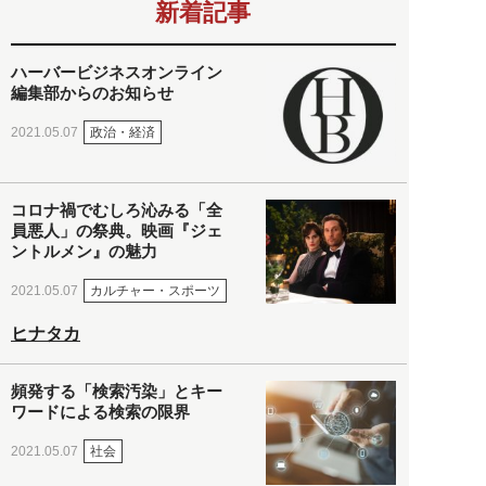
新着記事
ハーバービジネスオンライン
編集部からのお知らせ
政治・経済
2021.05.07
コロナ禍でむしろ沁みる「全
員悪人」の祭典。映画『ジェ
ントルメン』の魅力
カルチャー・スポーツ
2021.05.07
ヒナタカ
頻発する「検索汚染」とキー
ワードによる検索の限界
社会
2021.05.07