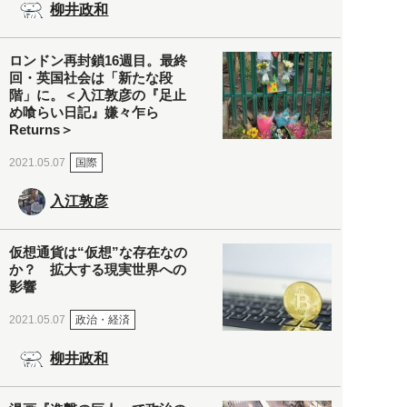
柳井政和
ロンドン再封鎖16週目。最終
回・英国社会は「新たな段
階」に。＜入江敦彦の『足止
め喰らい日記』嫌々乍ら
Returns＞
国際
2021.05.07
入江敦彦
仮想通貨は“仮想”な存在なの
か？ 拡大する現実世界への
影響
政治・経済
2021.05.07
柳井政和