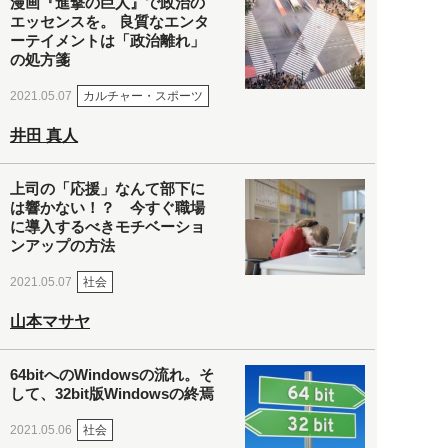
漫画『進撃の巨人』で政治の
エッセンスを。 良質なエンタ
ーテイメントは「政治離れ」
の処方箋
カルチャー・スポーツ
2021.05.07
井田 真人
上司の「応援」なんて部下に
は響かない！？ 今すぐ職場
に導入するべきモチベーショ
ンアップの方法
社会
2021.05.07
山本マサヤ
64bitへのWindowsの流れ。そ
して、32bit版Windowsの終焉
社会
2021.05.06