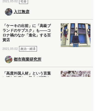
社会
2021.05.02
入江敦彦
「ケーキの出前」に「高級ブ
ランドのサブスク」も――コ
ロナ禍のなか「進化」する百
貨店
政治・経済
2021.05.02
都市商業研究所
「高度外国人材」という言葉
に潜む欺瞞と、日本が搾取し
依存する圧倒的多数の外国人
労働者の実像とは？
社会
2021.05.01
月刊日本