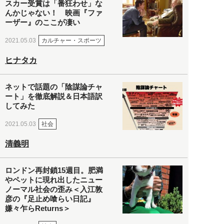
スカー受賞は「番狂わせ」な
んかじゃない！ 映画『ファ
ーザー』のここが凄い
カルチャー・スポーツ
2021.05.03
ヒナタカ
ネットで話題の「陰謀論チャ
ート」を徹底解説＆日本語訳
してみた
社会
2021.05.03
清義明
ロンドン再封鎖15週目。肥満
やペットに現れ出したニュー
ノーマル社会の歪み＜入江敦
彦の『足止め喰らい日記』
嫌々乍らReturns＞