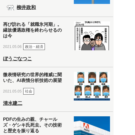
柳井政和
再び訪れる「就職氷河期」。
縁故優遇政権を終わらせるの
は今
政治・経済
2021.05.06
ぼうごなつこ
微表情研究の世界的権威に聞
いた、AI表情分析技術の展望
社会
2021.05.05
清水建二
PDFの生みの親、チャール
ズ・ゲシキ氏死去。その技術
と歴史を振り返る