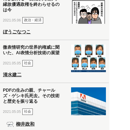
縁故優遇政権を終わらせるの
は今
政治・経済
2021.05.06
ぼうごなつこ
微表情研究の世界的権威に聞
いた、AI表情分析技術の展望
社会
2021.05.05
清水建二
PDFの生みの親、チャール
ズ・ゲシキ氏死去。その技術
と歴史を振り返る
社会
2021.05.05
柳井政和