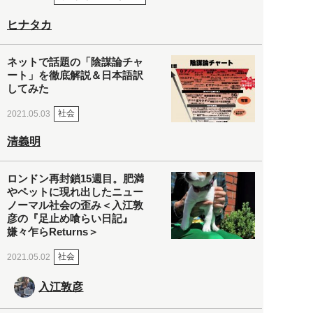
ヒナタカ
ネットで話題の「陰謀論チャ
ート」を徹底解説＆日本語訳
してみた
社会
2021.05.03
清義明
ロンドン再封鎖15週目。肥満
やペットに現れ出したニュー
ノーマル社会の歪み＜入江敦
彦の『足止め喰らい日記』
嫌々乍らReturns＞
社会
2021.05.02
入江敦彦