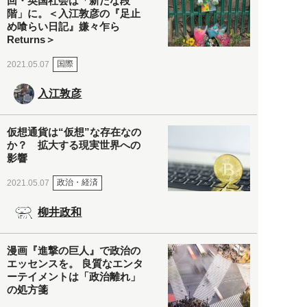
回・英国社会は「新たな段
階」に。＜入江敦彦の『足止
め喰らい日記』嫌々乍ら
Returns＞
国際
2021.05.07
入江敦彦
仮想通貨は“仮想”な存在なの
か？ 拡大する現実世界への
影響
政治・経済
2021.05.07
柳井政和
漫画『進撃の巨人』で政治の
エッセンスを。 良質なエンタ
ーテイメントは「政治離れ」
の処方箋