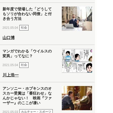
新年度で登場した「どうして
もソリが合わない同僚」と付
き合う方法
社会
2021.05.04
山口博
マンガでわかる「ウイルスの
変異」ってなに？
社会
2021.05.04
川上浩一
アンソニー・ホプキンスのオ
スカー受賞は「番狂わせ」な
んかじゃない！ 映画『ファ
ーザー』のここが凄い
カルチャー・スポーツ
2021.05.03