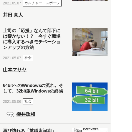
カルチャー・スポーツ
2021.05.07
井田 真人
上司の「応援」なんて部下に
は響かない！？ 今すぐ職場
に導入するべきモチベーショ
ンアップの方法
社会
2021.05.07
山本マサヤ
64bitへのWindowsの流れ。そ
して、32bit版Windowsの終焉
社会
2021.05.06
柳井政和
再び訪れる「就職氷河期」。