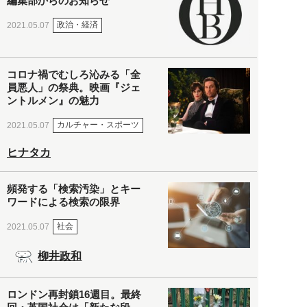
編集部からのお知らせ
政治・経済
2021.05.07
コロナ禍でむしろ沁みる「全
員悪人」の祭典。映画『ジェ
ントルメン』の魅力
カルチャー・スポーツ
2021.05.07
ヒナタカ
頻発する「検索汚染」とキー
ワードによる検索の限界
社会
2021.05.07
柳井政和
ロンドン再封鎖16週目。最終