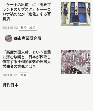
「ケーキの出前」に「高級ブ
ランドのサブスク」も――コ
ロナ禍のなか「進化」する百
貨店
政治・経済
2021.05.02
都市商業研究所
「高度外国人材」という言葉
に潜む欺瞞と、日本が搾取し
依存する圧倒的多数の外国人
労働者の実像とは？
社会
2021.05.01
月刊日本
以前の記事をもっと見る