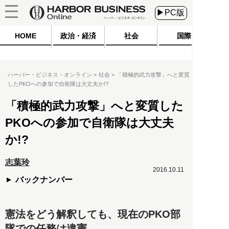
▶PC版
HOME
政治・経済
社会
国際
ハーバー・ビジネス・オンライン
社会
「積極的武力攻撃」へと変質
したPKOへの参加で自衛隊は大丈夫か!?
「積極的武力攻撃」へと変質した
PKOへの参加で自衛隊は大丈夫
か!?
志葉玲
2016.10.11
バックナンバー
憲法をどう解釈しても、現在のPKO部
隊での任務は違憲