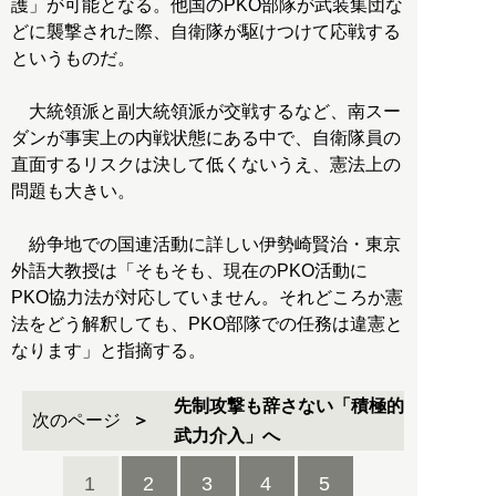
護」が可能となる。他国のPKO部隊が武装集団な
どに襲撃された際、自衛隊が駆けつけて応戦する
というものだ。
大統領派と副大統領派が交戦するなど、南スー
ダンが事実上の内戦状態にある中で、自衛隊員の
直面するリスクは決して低くないうえ、憲法上の
問題も大きい。
紛争地での国連活動に詳しい伊勢崎賢治・東京
外語大教授は「そもそも、現在のPKO活動に
PKO協力法が対応していません。それどころか憲
法をどう解釈しても、PKO部隊での任務は違憲と
なります」と指摘する。
先制攻撃も辞さない「積極的
次のページ
武力介入」へ
1
2
3
4
5