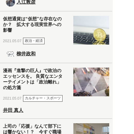
入江敦彦
仮想通貨は“仮想”な存在なの
か？ 拡大する現実世界への
影響
政治・経済
2021.05.07
柳井政和
漫画『進撃の巨人』で政治の
エッセンスを。 良質なエンタ
ーテイメントは「政治離れ」
の処方箋
カルチャー・スポーツ
2021.05.07
井田 真人
上司の「応援」なんて部下に
は響かない！？ 今すぐ職場