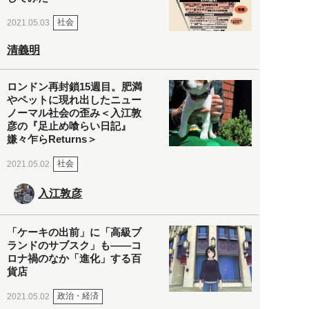
社会
2021.05.03
清義明
ロンドン再封鎖15週目。肥満
やペットに現れ出したニュー
ノーマル社会の歪み＜入江敦
彦の『足止め喰らい日記』
嫌々乍らReturns＞
社会
2021.05.02
入江敦彦
「ケーキの出前」に「高級ブ
ランドのサブスク」も――コ
ロナ禍のなか「進化」する百
貨店
政治・経済
2021.05.02