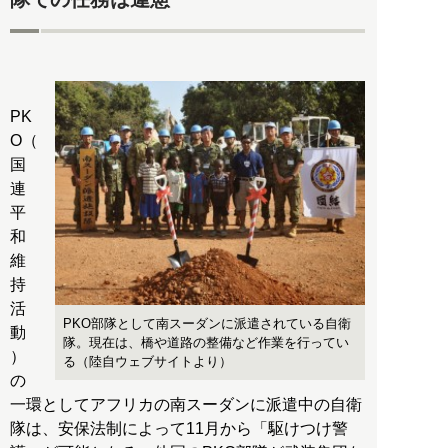
PK
O（
国
連
平
和
維
持
活
PKO部隊として南スーダンに派遣されている自衛
動
隊。現在は、橋や道路の整備など作業を行ってい
）
る（陸自ウェブサイトより）
の
一環としてアフリカの南スーダンに派遣中の自衛
隊は、安保法制によって11月から「駆けつけ警