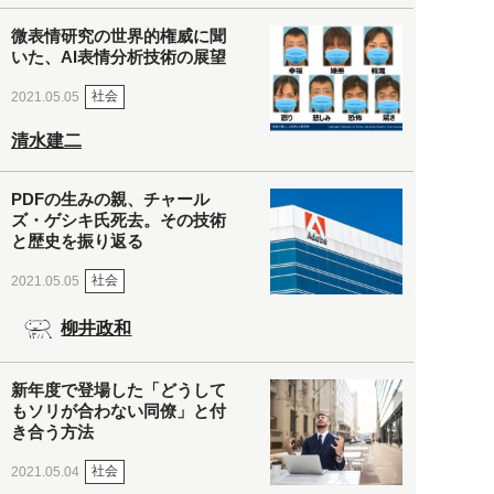
微表情研究の世界的権威に聞
いた、AI表情分析技術の展望
社会
2021.05.05
清水建二
PDFの生みの親、チャール
ズ・ゲシキ氏死去。その技術
と歴史を振り返る
社会
2021.05.05
柳井政和
新年度で登場した「どうして
もソリが合わない同僚」と付
き合う方法
社会
2021.05.04