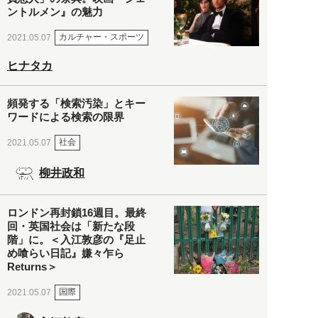
ントルメン』の魅力
カルチャー・スポーツ
2021.05.07
ヒナタカ
頻発する「検索汚染」とキー
ワードによる検索の限界
社会
2021.05.07
柳井政和
ロンドン再封鎖16週目。最終
回・英国社会は「新たな段
階」に。＜入江敦彦の『足止
め喰らい日記』嫌々乍ら
Returns＞
国際
2021.05.07