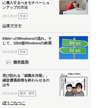
に導入するべきモチベーショ
ンアップの方法
社会
2021.05.07
山本マサヤ
64bitへのWindowsの流れ。そ
して、32bit版Windowsの終焉
社会
2021.05.06
柳井政和
再び訪れる「就職氷河期」。
縁故優遇政権を終わらせるの
は今
政治・経済
2021.05.06
ぼうごなつこ