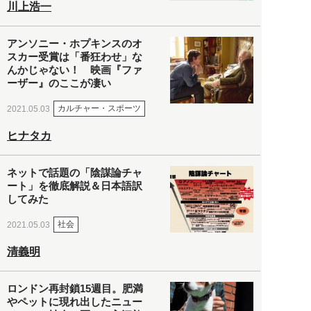
川上浩一
アンソニー・ホプキンスのオ
スカー受賞は「番狂わせ」な
んかじゃない！ 映画『ファ
ーザー』のここが凄い
カルチャー・スポーツ
2021.05.03
ヒナタカ
ネットで話題の「陰謀論チャ
ート」を徹底解説＆日本語訳
してみた
社会
2021.05.03
清義明
ロンドン再封鎖15週目。肥満
やペットに現れ出したニュー