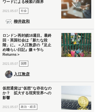
ワードによる検索の限界
社会
2021.05.07
柳井政和
ロンドン再封鎖16週目。最終
回・英国社会は「新たな段
階」に。＜入江敦彦の『足止
め喰らい日記』嫌々乍ら
Returns＞
国際
2021.05.07
入江敦彦
仮想通貨は“仮想”な存在なの
か？ 拡大する現実世界への
影響
政治・経済
2021.05.07