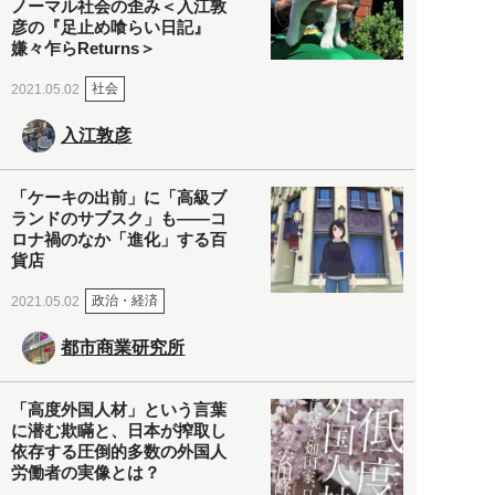
ノーマル社会の歪み＜入江敦
彦の『足止め喰らい日記』
嫌々乍らReturns＞
社会
2021.05.02
入江敦彦
「ケーキの出前」に「高級ブ
ランドのサブスク」も――コ
ロナ禍のなか「進化」する百
貨店
政治・経済
2021.05.02
都市商業研究所
「高度外国人材」という言葉
に潜む欺瞞と、日本が搾取し
依存する圧倒的多数の外国人
労働者の実像とは？