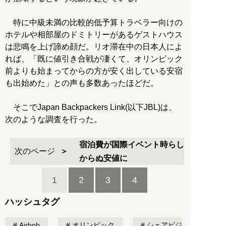
特に中級未満の比較的低予算トラベラー向けの
ホテルや相部屋のドミトリーがあるゲストハウス
は悲鳴を上げ諦め顔だ。リオ滞在中の日本人によ
れば、「既に値引き合戦が凄くて、オリンピック
前よりも始まってからの方が安く出している安宿
も出始めた」との声も多数あったほどだ。
そこでJapan Backpackers Link(以下JBL)は、
次のような調査を行った。
宿泊費が国際イベント時らし
次のページ
からぬ安値に
1
2
3
4
ハッシュタグ
Airbnb
オリンピック
シェアビジ