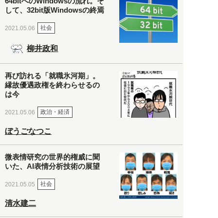
64bitへのWindowsの流れ。そ
して、32bit版Windowsの終焉
社会
2021.05.06
柳井政和
再び訪れる「就職氷河期」。
縁故優遇政権を終わらせるの
は今
政治・経済
2021.05.06
ぼうごなつこ
微表情研究の世界的権威に聞
いた、AI表情分析技術の展望
社会
2021.05.05
清水建二