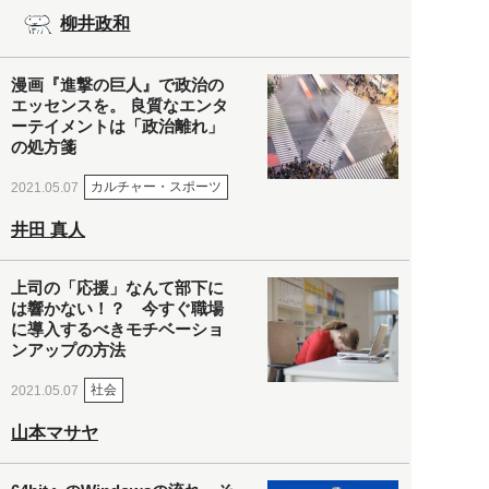
柳井政和
漫画『進撃の巨人』で政治の
エッセンスを。 良質なエンタ
ーテイメントは「政治離れ」
の処方箋
カルチャー・スポーツ
2021.05.07
井田 真人
上司の「応援」なんて部下に
は響かない！？ 今すぐ職場
に導入するべきモチベーショ
ンアップの方法
社会
2021.05.07
山本マサヤ