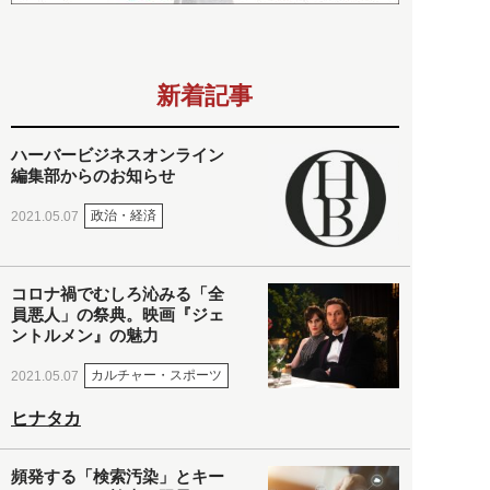
新着記事
ハーバービジネスオンライン
編集部からのお知らせ
政治・経済
2021.05.07
コロナ禍でむしろ沁みる「全
員悪人」の祭典。映画『ジェ
ントルメン』の魅力
カルチャー・スポーツ
2021.05.07
ヒナタカ
頻発する「検索汚染」とキー