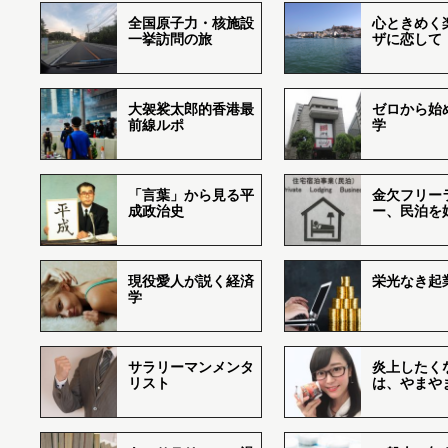
全国原子力・核施設
心ときめく
一挙訪問の旅
ザに恋して
大袈裟太郎的香港最
ゼロから始
前線ルポ
学
「言葉」から見る平
金欠フリー
成政治史
ー、民泊を
現役愛人が説く経済
栄光なき起
学
サラリーマンメンタ
炎上したく
リスト
は、やまや