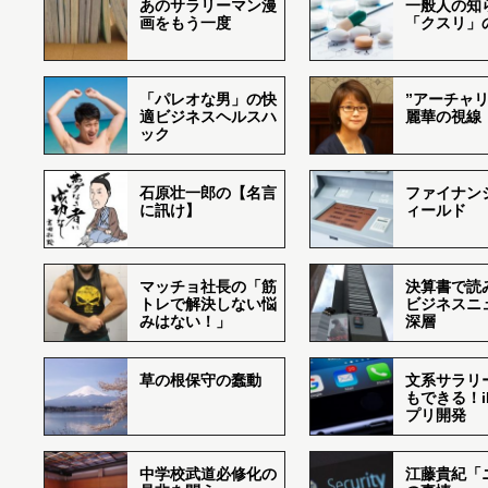
あのサラリーマン漫
一般人の知
画をもう一度
「クスリ」
「パレオな男」の快
”アーチャリ
適ビジネスヘルスハ
麗華の視線
ック
石原壮一郎の【名言
ファイナン
に訊け】
ィールド
マッチョ社長の「筋
決算書で読
トレで解決しない悩
ビジネスニ
みはない！」
深層
草の根保守の蠢動
文系サラリ
もできる！i
プリ開発
中学校武道必修化の
江藤貴紀「