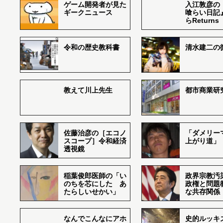
ゲーム開発者が見た
入江敦彦の
ギークニュース
喰らい日記
らReturns
令和の歴史教科書
清水建二の
教えて川上先生
都市商業研
佐藤治彦の［エコノ
「ダメリー
スコープ］令和経済
上がり道」
透視鏡
稲葉俊郎医師の「い
政界宗教汚
のちを芯にした あ
政権と問題
たらしいせかい」
な共存関係
なんでこんなにアホ
史的ルッキ