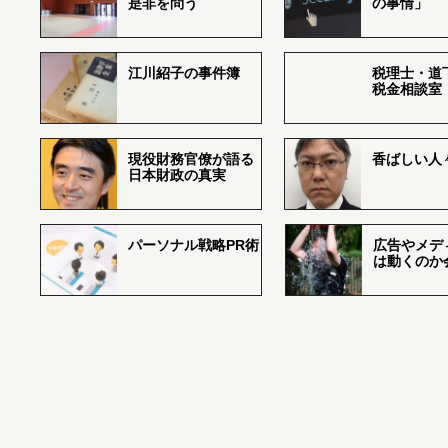
是非を問う
の事情」
江川紹子の事件簿
税理士・道
税金相談室
現役財務官僚が語る
香ばしい人々r
日本財政の真実
パーソナル戦略PR術
広告やメデ
は動くのか