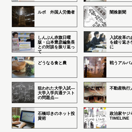
ルポ 外国人労働者
闇株新聞
しんぶん赤旗日曜
入試改革の
版・山本豊彦編集長
を繰り返さ
との対談を振り返っ
に
て
どうなる食と農
戦うアルバム
狙われた大学入試―
不動産執行
大学入学共通テスト
の問題点―
石橋叩きのネット投
政治家ヤジ
資術
TIMELINE