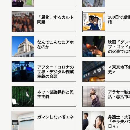
「風化」するカルト
100日で崩
問題
権
なんでこんなにアホ
映画『グレ
なのか
ブ・ゴッド
の火事では
アフター・コロナの
＜東京地下鉄
世界・デジタル権威
史＞
主義の台頭
ネット世論操作と民
アラサー独
主主義
活・恋活市
ガマンしない省エネ
弁護士・大
「モラ夫バ
日々」