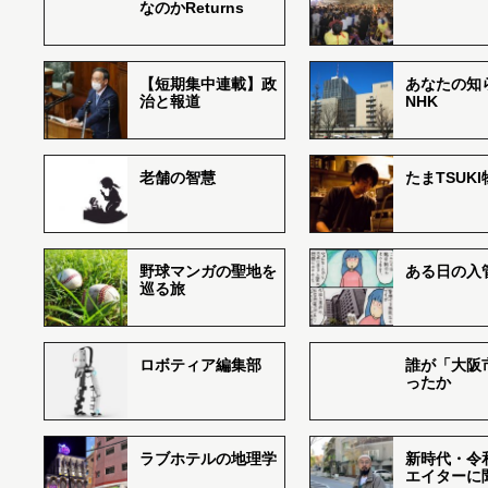
なのかReturns
【短期集中連載】政
あなたの知
治と報道
NHK
老舗の智慧
たまTSUK
野球マンガの聖地を
ある日の入
巡る旅
ロボティア編集部
誰が「大阪
ったか
ラブホテルの地理学
新時代・令
エイターに