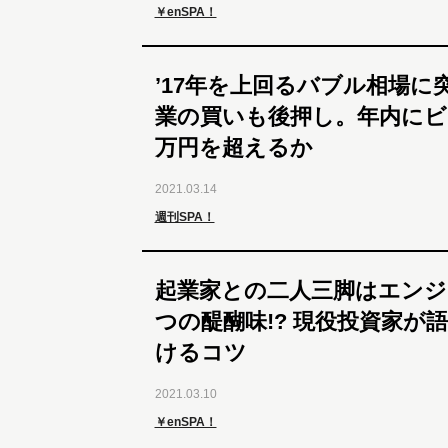
￥enSPA！
’17年を上回るバブル相場に
業の買いも後押し。年内にビッ
万円を超えるか
2021.03.14
週刊SPA！
起業家との二人三脚はエンジ
つの醍醐味!? 現役投資家が
けるコツ
2021.03.10
￥enSPA！