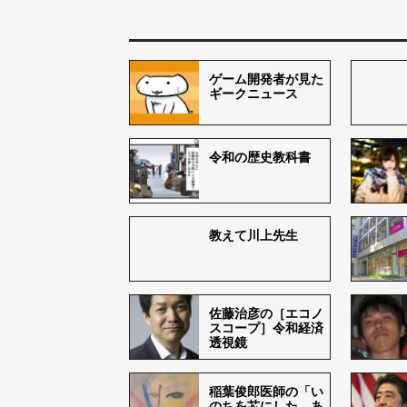
ゲーム開発者が見た
ギークニュース
令和の歴史教科書
教えて川上先生
佐藤治彦の［エコノ
スコープ］令和経済
透視鏡
稲葉俊郎医師の「い
のちを芯にした あ