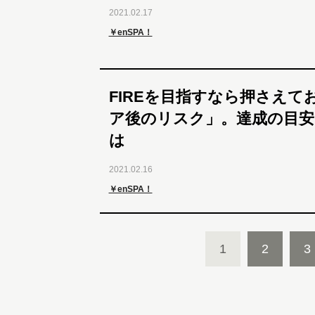
2021.02.17
￥enSPA！
FIREを目指すなら押さえて
ア後のリスク」。達成の目安
は
2021.02.16
￥enSPA！
1
2
3