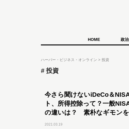
HOME
政治
ハーバー・ビジネス・オンライン
投資
投資
今さら聞けないiDeCo＆NI
ト、所得控除って？一般NISA
の違いは？ 素朴なギモンを
2021.03.19