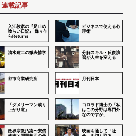
連載記事
入江敦彦の『足止め
ビジネスで使える心
喰らい日記』 嫌々乍
理術
らReturns
清水建二の微表情学
分解スキル・反復演
習が人生を変える
都市商業研究所
月刊日本
「ダメリーマン成り
コロラド博士の「私
上がり道」
はこの分野は専門外
なのですが」
政界宗教汚染〜安倍
映画を通して「社
政権と問題教団の歪
会」を切り取る