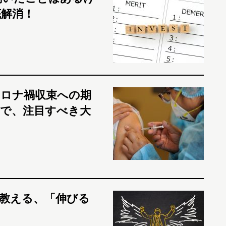
解消！
ロナ禍収束への期
で、注目すべき大
が教える、「伸びる