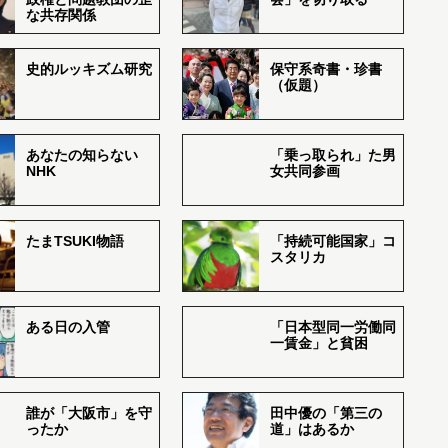
な共存関係
史的ルッキズム研究
保守系奇書・珍書
（仮題）
あなたの知らない
「乗っ取られ」た男
NHK
女共同参画
たまTSUKI物語
「持続可能国家」コ
スタリカ
ある日の入管
「日本型同一労働同
一賃金」と貧困
誰が「大阪市」を守
田中優の「第三の
ったか
道」はあるか