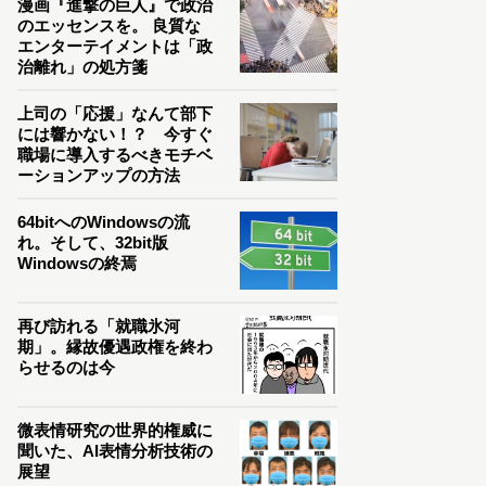
漫画『進撃の巨人』で政治
のエッセンスを。 良質な
エンターテイメントは「政
治離れ」の処方箋
上司の「応援」なんて部下
には響かない！？ 今すぐ
職場に導入するべきモチベ
ーションアップの方法
64bitへのWindowsの流
れ。そして、32bit版
Windowsの終焉
再び訪れる「就職氷河
期」。縁故優遇政権を終わ
らせるのは今
微表情研究の世界的権威に
聞いた、AI表情分析技術の
展望