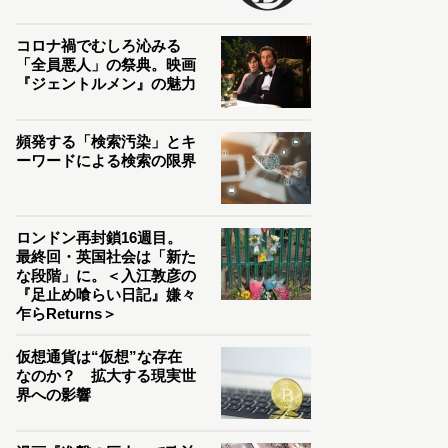
コロナ禍でむしろ沁みる
「全員悪人」の祭典。映画
『ジェントルメン』の魅力
頻発する「検索汚染」とキ
ーワードによる検索の限界
ロンドン再封鎖16週目。
最終回・英国社会は「新た
な段階」に。＜入江敦彦の
『足止め喰らい日記』嫌々
乍らReturns＞
仮想通貨は“仮想”な存在
なのか？ 拡大する現実世
界への影響