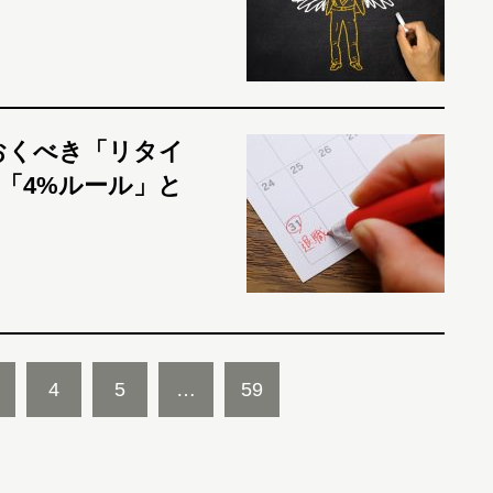
おくべき「リタイ
「4%ルール」と
4
5
…
59