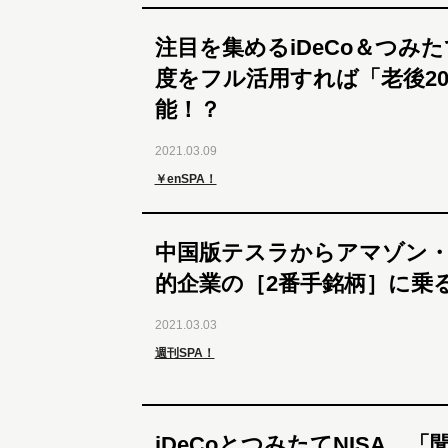
注目を集めるiDeCo＆つみた
度をフル活用すれば「老後20
能！？
2021.03.09
￥enSPA！
中国版テスラからアマゾン
的企業の［2番手銘柄］に乗
2021.03.03
週刊SPA！
iDeCoとつみたてNISA。