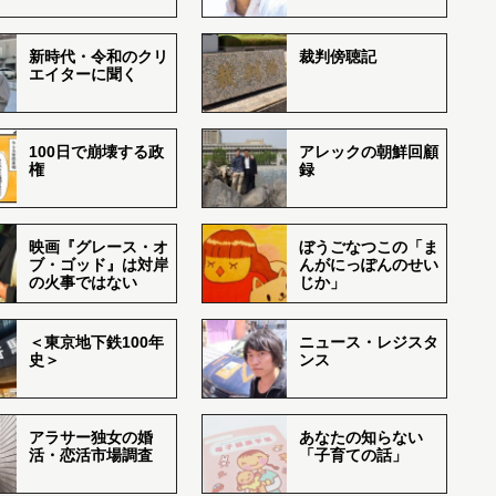
新時代・令和のクリ
裁判傍聴記
エイターに聞く
100日で崩壊する政
アレックの朝鮮回顧
権
録
映画『グレース・オ
ぼうごなつこの「ま
ブ・ゴッド』は対岸
んがにっぽんのせい
の火事ではない
じか」
＜東京地下鉄100年
ニュース・レジスタ
史＞
ンス
アラサー独女の婚
あなたの知らない
活・恋活市場調査
「子育ての話」