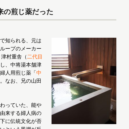
来の煎じ薬だった
で知られる、元は
ループのメーカー
・津村重舎（
二代目
し、中将湯本舗津
婦人用煎じ薬「
中
。なお、兄の山田
わっていた、能や
由来する婦人病の
下に伝統文化が否