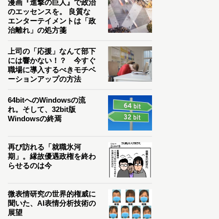
漫画『進撃の巨人』で政治
のエッセンスを。 良質な
エンターテイメントは「政
治離れ」の処方箋
上司の「応援」なんて部下
には響かない！？ 今すぐ
職場に導入するべきモチベ
ーションアップの方法
64bitへのWindowsの流
れ。そして、32bit版
Windowsの終焉
再び訪れる「就職氷河
期」。縁故優遇政権を終わ
らせるのは今
微表情研究の世界的権威に
聞いた、AI表情分析技術の
展望