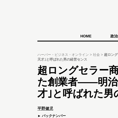
HOME
政治
ハーバー・ビジネス・オンライン
社会
超ロング
天才｣と呼ばれた男の経営センス
超ロングセラー商
た創業者――明治
才｣と呼ばれた男
平野健児
バックナンバー