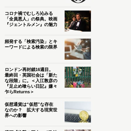
コロナ禍でむしろ沁みる
「全員悪人」の祭典。映画
『ジェントルメン』の魅力
頻発する「検索汚染」とキ
ーワードによる検索の限界
ロンドン再封鎖16週目。
最終回・英国社会は「新た
な段階」に。＜入江敦彦の
『足止め喰らい日記』嫌々
乍らReturns＞
仮想通貨は“仮想”な存在
なのか？ 拡大する現実世
界への影響