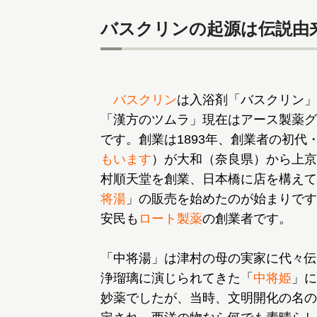
バスクリンの起源は伝説由
バスクリン
は入浴剤「バスクリン」
「漢方のツムラ」現在はアース製薬グ
です。創業は1893年、創業者の初代
もいます
）が大和（奈良県）から上京
村順天堂を創業、日本橋に店を構えて
将湯
」の販売を始めたのが始まりです
安民も
ロート製薬
の創業者です。
「中将湯」は津村の母の実家に代々伝
浄瑠璃に演じられてきた「
中将姫
」に
妙薬でしたが、当時、文明開化の名の