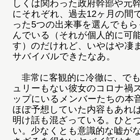
しくは関わった政府幹部や元幹
にそれぞれ、過去12ヶ月の間
った5つの出来事を選んでもら
んでいる（それが個人的に可
す）のだけれど、いやはや凄
サバイバルできたなあ。
非常に客観的に冷徹に、でも
ュリーもない彼女のコロナ禍
ップにいるメンバーたちの本
ほぼ予想していた内容もあれ
明け話も混ざっている。ひと
い。少なくとも意識的な嘘が