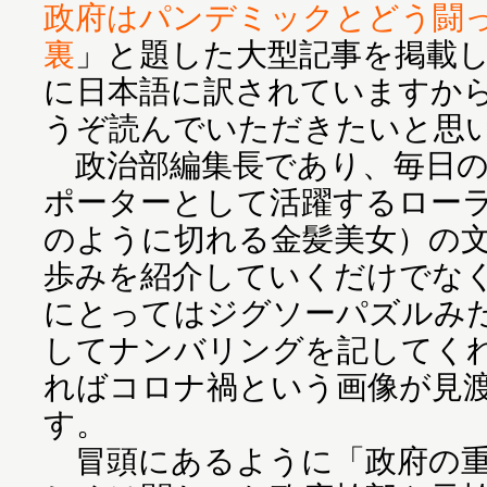
政府はパンデミックとどう闘っ
裏
」と題した大型記事を掲載
に日本語に訳されていますか
うぞ読んでいただきたいと思い
政治部編集長であり、毎日の
ポーターとして活躍するロー
のように切れる金髪美女）の
歩みを紹介していくだけでな
にとってはジグソーパズルみ
してナンバリングを記してく
ればコロナ禍という画像が見
す。
冒頭にあるように「政府の重