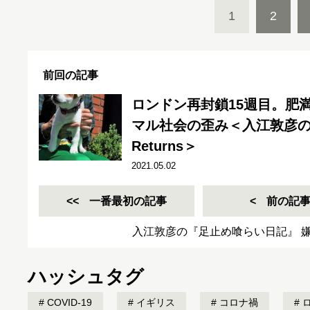
1
2
前回の記事
ロンドン再封鎖15週目。肥
マル社会の歪み＜入江敦彦
Returns＞
2021.05.02
一番最初の記事
前の記
入江敦彦の『足止め喰らい日記』 嫌々
ハッシュタグ
COVID-19
イギリス
コロナ禍
ロ