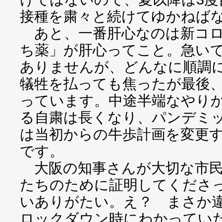
接種を粛々と続けてゆかねば
あと、一番肝心なのは新コロ
ち薬」が肝心ってこと。急い
ありませんが、どんなに順調
犠牲を払っても焦ったが最後
っています。中途半端なやり
る自粛は長くなり、パンデミ
は当初からの牛歩計画を変更
です。
大阪の知事さんが大切な市民
たちのために証明してくださ
いありがたい。え？ まさか
ロックダウン時にわかってい