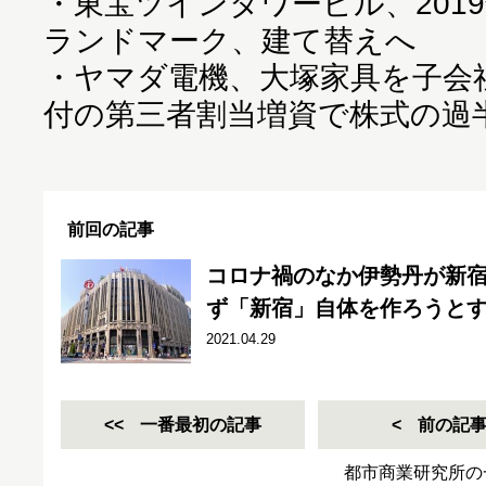
・
東宝ツインタワービル、201
ランドマーク、建て替えへ
・
ヤマダ電機、大塚家具を子会社化
付の第三者割当増資で株式の過
前回の記事
コロナ禍のなか伊勢丹が新宿
ず「新宿」自体を作ろうと
2021.04.29
一番最初の記事
前の記
都市商業研究所の