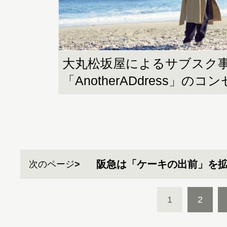
大丸松坂屋によるサブスク
「AnotherADdress」の
阪急は「ケーキの出前」を拡
次のページ
1
2