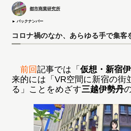
都市商業研究所
バックナンバー
コロナ禍のなか、あらゆる手で集客
前回
記事では「
仮想・新宿伊
来的には「VR空間に新宿の街
る」ことをめざす
三越伊勢丹