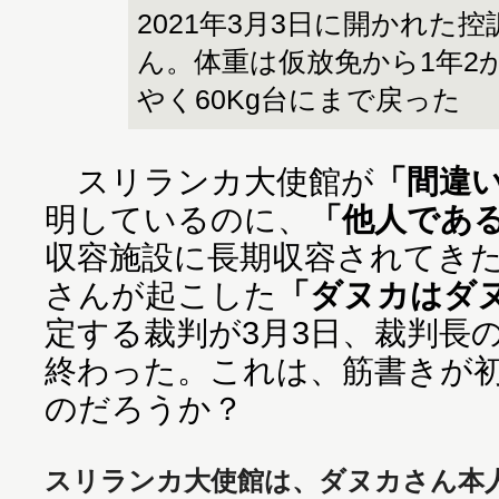
2021年3月3日に開かれた
ん。体重は仮放免から1年2
やく60Kg台にまで戻った
スリランカ大使館が
「間違
明しているのに、
「他人であ
収容施設に長期収容されてき
さんが起こした
「ダヌカはダ
定する裁判が3月3日、裁判長
終わった。これは、筋書きが
のだろうか？
スリランカ大使館は、ダヌカさん本