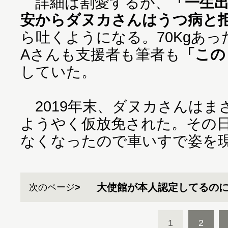
詳細は割愛するが、
「一生
安からダヌカさんはうつ病と
ら吐くようになる。70Kgあっ
Aさんも支援者も筆者も
「この
していた。
2019年末、ダヌカさんはま
ようやく仮放免された。その
なくなったので車いすで姿を
大使館が本人認定してるの
次のページ
1
2