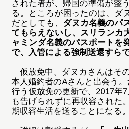
された者が、帰国の準備が整
る。ところが困ったのは、ダ
だとしても、
ダヌカ名義のパ
てもらえないし、スリランカ
ャミンダ名義のパスポートを
で、入管による強制送還すら
仮放免中、ダヌカさんはその
本人婚約者のAさんと出会う。
行う仮放免の更新で、2017年
も告げられずに再収容された。
期収容生活を送ることになる