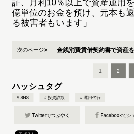
証、月利10％以上で資産運用
億単位のお金を預け、元本も
る被害者もいます」
金銭消費賃借契約書で資産
次のページ
1
2
ハッシュタグ
SNS
投資詐欺
運用代行
Twitterでつぶやく
Facebookで