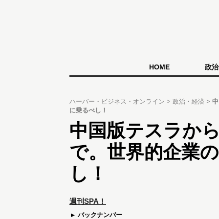
HOME
政治
ハーバー・ビジネス・オンライン
政治・経済
中
に乗るべし！
中国版テスラか
で。世界的企業の
し！
週刊SPA！
バックナンバー