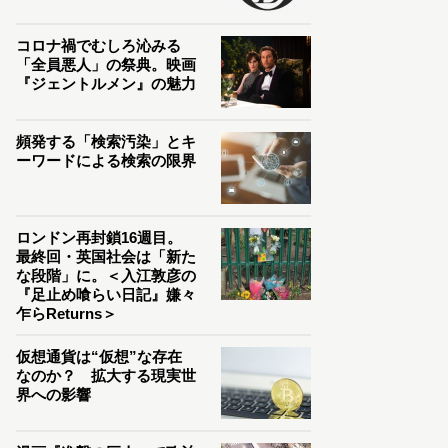
コロナ禍でむしろ沁みる
「全員悪人」の祭典。映画
『ジェントルメン』の魅力
頻発する「検索汚染」とキ
ーワードによる検索の限界
ロンドン再封鎖16週目。
最終回・英国社会は「新た
な段階」に。＜入江敦彦の
『足止め喰らい日記』嫌々
乍らReturns＞
仮想通貨は“仮想”な存在
なのか？ 拡大する現実世
界への影響