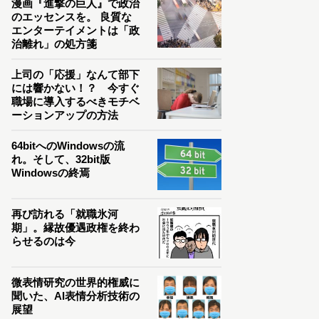
漫画『進撃の巨人』で政治
のエッセンスを。 良質な
エンターテイメントは「政
治離れ」の処方箋
上司の「応援」なんて部下
には響かない！？ 今すぐ
職場に導入するべきモチベ
ーションアップの方法
64bitへのWindowsの流
れ。そして、32bit版
Windowsの終焉
再び訪れる「就職氷河
期」。縁故優遇政権を終わ
らせるのは今
微表情研究の世界的権威に
聞いた、AI表情分析技術の
展望