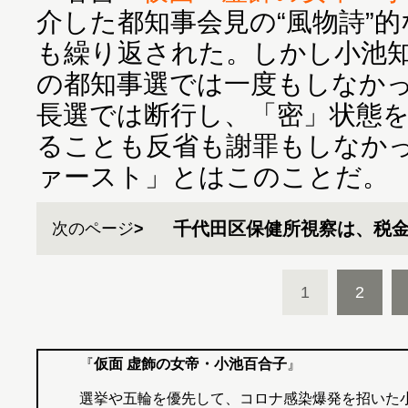
介した都知事会見の“風物詩”
も繰り返された。しかし小池知
の都知事選では一度もしなか
長選では断行し、「密」状態
ることも反省も謝罪もしなか
千代田区保健所視察は、税
次のページ
1
2
『
仮面 虚飾の女帝・小池百合子
』
選挙や五輪を優先して、コロナ感染爆発を招いた