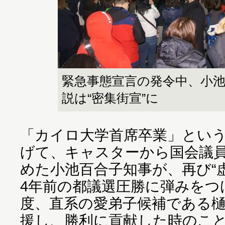
緊急事態宣言の発令中、小
説は“密集街宣”に
「カイロ大学首席卒業」とい
げて、キャスターから国会議
めた小池百合子知事が、再び“
4年前の都議選圧勝に弾みをつ
度、直系の愛弟子候補である
援し、勝利に貢献した時のこ