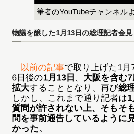
筆者のYouTubeチャンネル
物議を醸した1月13日の総理記者会見
以前の記事
で取り上げた1月
6日後の
1月13日
、
大阪を含む
拡大
することとなり、再び
総
しかし、これまで通り記者は
質問が許されない上、そもそ
問を事前通告しているように
かった
。