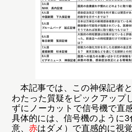
本記事では、この神保記者と
わたった質疑をピックアップ
ずにノーカットで信号機で直
具体的には、信号機のように3
意、
赤
はダメ）で直感的に視