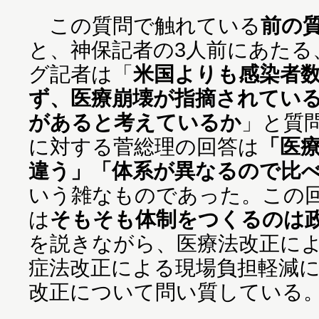
この質問で触れている
前の
と、神保記者の3人前にあたる
グ記者は「
米国よりも感染者
ず、医療崩壊が指摘されてい
があると考えているか
」と質
に対する菅総理の回答は
「医
違う」「体系が異なるので比
いう雑なものであった。この
は
そもそも体制をつくるのは
を説きながら、医療法改正に
症法改正による現場負担軽減
改正について問い質している