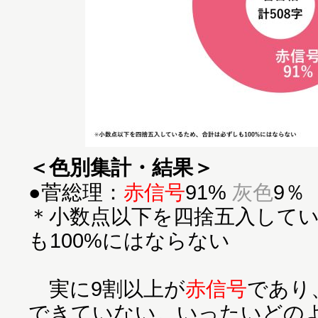
＜色別集計・結果＞
●菅総理：
赤信号
91%
灰色
9％
＊小数点以下を四捨五入して
も100%にはならない
実に9割以上が
赤信号
であり
できていない。いったいどの