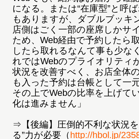
になる。または“在庫型”と呼
もありますが、ダブルブッキ
店側はごく一部の座席しかサ
ため、Web経由で予約したら
したら取れるなんて事も少な
れではWebのプライオリティ
状況を改善すべく、お店全体の
も入った予約は台帳として一
その上でWebの比率を上げて
化は進みません」
⇒【後編】圧倒的不利な状況を
る”力が必要（
http://hbol.jp/235