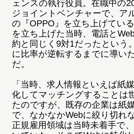
ェンスの執行役員。在職中の2
ジョイントベンチャーで、ア
の『OPPO』を立ち上げている
を立ち上げた当時、電話とWe
約と同じく9対1だったという
に比率が逆転するまでに導い
だ。
「当時、求人情報といえば紙
化してマッチングすることは
たのですが、既存の企業は紙
で、なかなかWebに絞り切れ
正規雇用領域は当時未着手で