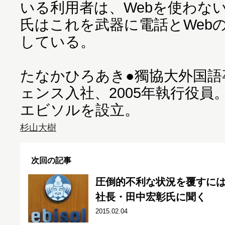
いる利用者は、Webを使わな
氏はこれを武器に電話とWeb
している。
たなかひろあき●獨協大外国語卒
ェンス入社、2005年執行役員。
エビソルを設立。
杉山大樹
次回の記事
圧倒的不利な状況を覆すには
社長・田中宏彰氏に聞く
2015.02.04