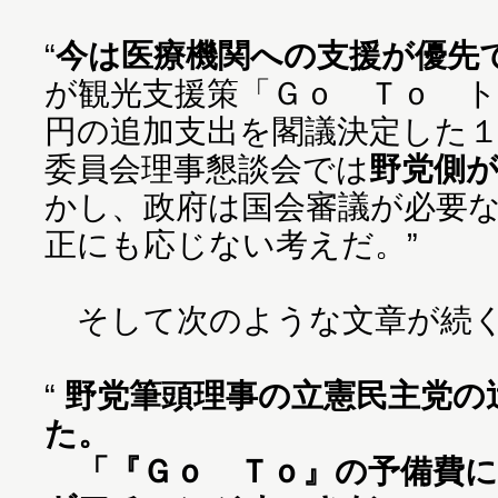
“
今は医療機関への支援が優先
が観光支援策「Ｇｏ Ｔｏ 
円の追加支出を閣議決定した
委員会理事懇談会では
野党側
かし、政府は国会審議が必要
正にも応じない考えだ。”
そして次のような文章が続
“
野党筆頭理事の立憲民主党の
た。
「『Ｇｏ Ｔｏ』の予備費に