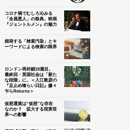
コロナ禍でむしろ沁みる
「全員悪人」の祭典。映画
『ジェントルメン』の魅力
頻発する「検索汚染」とキ
ーワードによる検索の限界
ロンドン再封鎖16週目。
最終回・英国社会は「新た
な段階」に。＜入江敦彦の
『足止め喰らい日記』嫌々
乍らReturns＞
仮想通貨は“仮想”な存在
なのか？ 拡大する現実世
界への影響