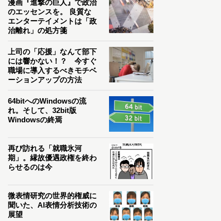
漫画『進撃の巨人』で政治
のエッセンスを。 良質な
エンターテイメントは「政
治離れ」の処方箋
上司の「応援」なんて部下
には響かない！？ 今すぐ
職場に導入するべきモチベ
ーションアップの方法
64bitへのWindowsの流
れ。そして、32bit版
Windowsの終焉
再び訪れる「就職氷河
期」。縁故優遇政権を終わ
らせるのは今
微表情研究の世界的権威に
聞いた、AI表情分析技術の
展望