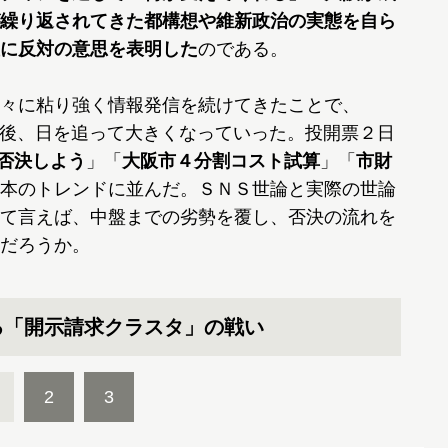
繰り返されてきた都構想や維新政治の実態を自ら
に反対の意思を表明した
のである。
々に粘り強く情報発信を続けてきたことで、
が告示後、日を追って大きくなっていった。投開票２日
否決しよう
」「
大阪市４分割コスト試算
」「
市財
本のトレンドに並んだ。ＳＮＳ世論と実際の世論
て言えば、中盤までの劣勢を覆し、否決の流れを
だろうか。
る「開示請求クラスタ」の戦い
2
3