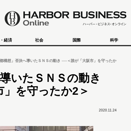
・経済
社会
国際
科学
都構想」否決へ導いたＳＮＳの動き ──＜誰が「大阪市」を守ったか
へ導いたＳＮＳの動き
市」を守ったか2＞
2020.11.24