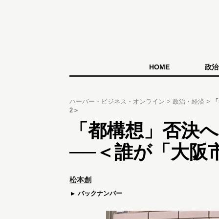
HOME
政治
ハーバー・ビジネス・オンライン
政治・経済
「
2＞
「都構想」否決
──＜誰が「大阪
松本創
バックナンバー