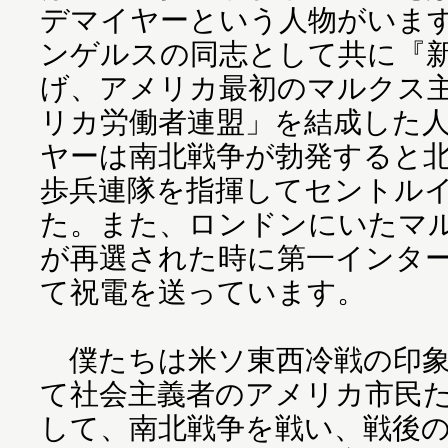
デマイヤーという人物がいま
ンゲルスの同志として共に『
げ、アメリカ最初のマルクス
リカ労働者連盟」を結成した
ヤーは南北戦争が勃発すると
歩兵連隊を指揮してセントル
た。また、ロンドンにいたマ
が再選された時に第一インタ
て祝電を送っています。
僕たちは米ソ東西冷戦の印象
て社会主義者のアメリカ市民
して、南北戦争を戦い、戦後