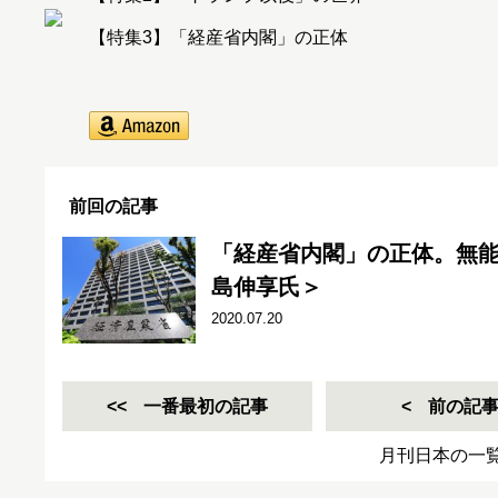
【特集3】「経産省内閣」の正体
前回の記事
「経産省内閣」の正体。無
島伸享氏＞
2020.07.20
一番最初の記事
前の記
月刊日本の一