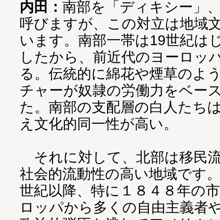
内田：
南部を「ディキシー」
呼びますが、この対立は地域
います。南部一帯は19世紀は
したから、前近代のヨーロッ
る。伝統的に綿花や煙草のよ
チャーが奴隷の労働力をベー
た。南部の支配層の白人たち
え文化的同一性が高い。
それに対して、北部は移民流
社会的流動性の高い地域です。
世紀以降、特に１８４８年の
ロッパから多くの自由主義者