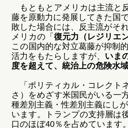
もともとアメリカは主流と反
藤を原動力に発展してきた国
敗した場合には、反主流がそ
メリカの「
復元力（レジリエ
この国内的な対立葛藤が抑制
活力をもたらしますが、
いま
度を超えて、統治上の危険水
「ポリティカル・コレクトネ
さ）をめざす米国民がいる一
種差別主義・性差別主義にし
います。トランプの支持層は
口のほぼ40％を占めています