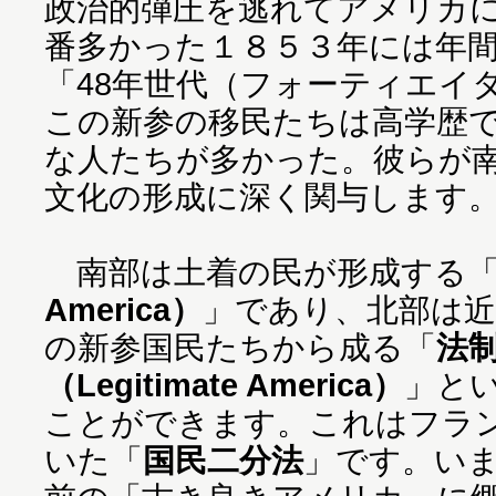
政治的弾圧を逃れてアメリカ
番多かった１８５３年には年間
「48年世代（フォーティエイ
この新参の移民たちは高学歴
な人たちが多かった。彼らが
文化の形成に深く関与します
南部は土着の民が形成する
America）
」であり、北部は
の新参国民たちから成る「
法
（Legitimate America）
」と
ことができます。これはフラ
いた「
国民二分法
」です。い