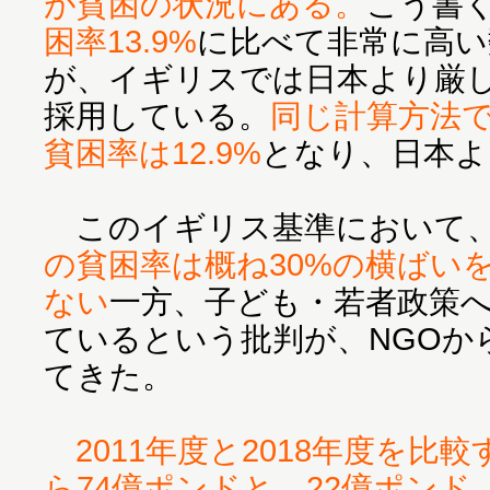
が貧困の状況にある。
こう書
困率13.9%
に比べて非常に高い
が、イギリスでは日本より厳
採用している。
同じ計算方法
貧困率は12.9%
となり、日本よ
このイギリス基準において
の貧困率は概ね30%の横ばい
ない
一方、子ども・若者政策
ているという批判が、NGOか
てきた。
2011年度と2018年度を比
ら74億ポンドと、22億ポンド（