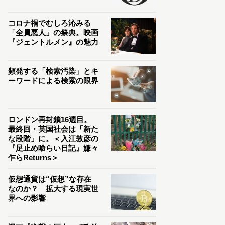
コロナ禍でむしろ沁みる
「全員悪人」の祭典。映画
『ジェントルメン』の魅力
頻発する「検索汚染」とキ
ーワードによる検索の限界
ロンドン再封鎖16週目。
最終回・英国社会は「新た
な段階」に。＜入江敦彦の
『足止め喰らい日記』嫌々
乍らReturns＞
仮想通貨は“仮想”な存在
なのか？ 拡大する現実世
界への影響