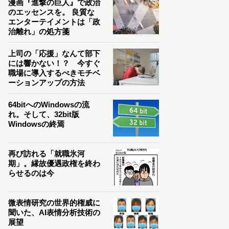
漫画『進撃の巨人』で政治
のエッセンスを。 良質な
エンターテイメントは「政
治離れ」の処方箋
上司の「応援」なんて部下
には響かない！？ 今すぐ
職場に導入するべきモチベ
ーションアップの方法
64bitへのWindowsの流
れ。そして、32bit版
Windowsの終焉
再び訪れる「就職氷河
期」。縁故優遇政権を終わ
らせるのは今
微表情研究の世界的権威に
聞いた、AI表情分析技術の
展望